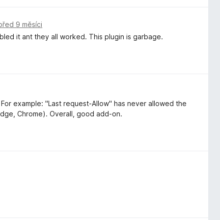
před 9 měsíci
led it ant they all worked. This plugin is garbage.
. For example: "Last request-Allow" has never allowed the
, Edge, Chrome). Overall, good add-on.