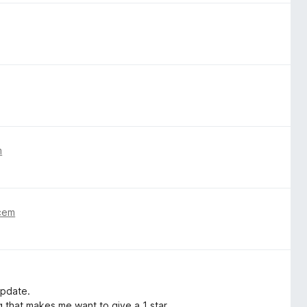
m
cem
update.
 that makes me want to give a 1 star.