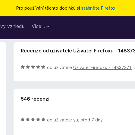
Pro používání těchto doplňků si
stáhněte Firefox
.
vy vzhledu
Více…
Recenze od uživatele Uživatel Firefoxu - 14837
H
od uživatele
Uživatel Firefoxu - 14837371
,
o
d
n
o
546 recenzí
c
e
n
í
H
od uživatele
yu
,
před 7 dny
:
o
5
d