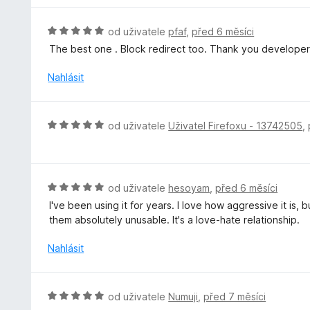
z
n
n
5
í
o
H
od uživatele
pfaf
,
před 6 měsíci
:
c
o
The best one . Block redirect too. Thank you developer
5
e
d
z
n
n
Nahlásit
5
í
o
:
c
5
e
H
od uživatele
Uživatel Firefoxu - 13742505
,
z
n
o
5
í
d
:
n
5
o
H
od uživatele
hesoyam
,
před 6 měsíci
z
c
o
5
I've been using it for years. I love how aggressive it is,
e
d
them absolutely unusable. It's a love-hate relationship.
n
n
í
o
Nahlásit
:
c
5
e
z
n
H
od uživatele
Numuji
,
před 7 měsíci
5
í