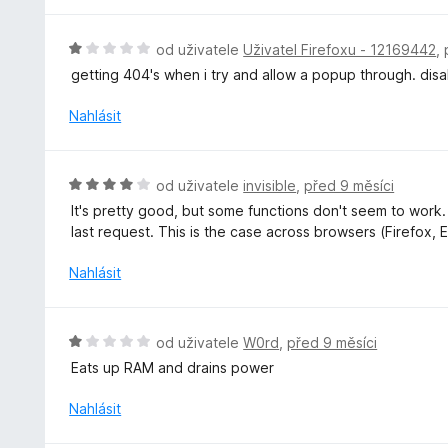
d
n
n
í
o
H
od uživatele
Uživatel Firefoxu - 12169442
,
:
c
o
getting 404's when i try and allow a popup through. disab
5
e
d
z
n
n
Nahlásit
5
í
o
:
c
1
e
H
od uživatele
invisible
,
před 9 měsíci
z
n
o
5
It's pretty good, but some functions don't seem to work
í
d
last request. This is the case across browsers (Firefox
:
n
1
o
Nahlásit
z
c
5
e
n
H
od uživatele
W0rd
,
před 9 měsíci
í
o
Eats up RAM and drains power
:
d
4
n
Nahlásit
z
o
5
c