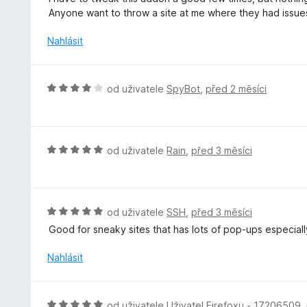
z
n
n
Anyone want to throw a site at me where they had issue
5
í
o
:
c
Nahlásit
5
e
z
n
5
í
H
od uživatele
SpyBot
,
před 2 měsíci
:
o
5
d
z
n
5
o
H
od uživatele
Rain
,
před 3 měsíci
c
o
e
d
n
n
í
o
H
od uživatele
SSH
,
před 3 měsíci
:
c
o
Good for sneaky sites that has lots of pop-ups especially 
4
e
d
z
n
n
Nahlásit
5
í
o
:
c
5
e
H
od uživatele
Uživatel Firefoxu - 17206509
,