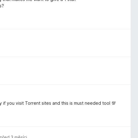
s?
if you visit Torrent sites and this is must needed tool 💯
před 3 měsíci