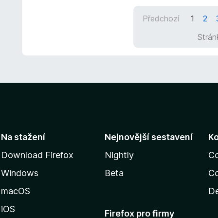
e
Předchozí
1
2
n
í
Strán
:
1
z
5
Na stažení
Nejnovější sestavení
K
Download Firefox
Nightly
C
Windows
Beta
Co
macOS
De
iOS
Firefox pro firmy