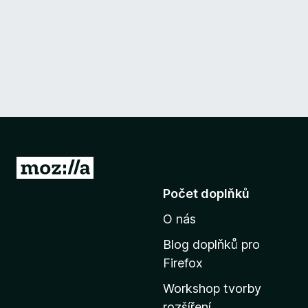
P
ř
Počet doplňků
e
O nás
j
í
Blog doplňků pro
t
Firefox
n
Workshop tvorby
a
rozšíření