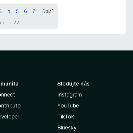
3
4
5
6
7
Další
ka 1 z 22
omunita
Sledujte nás
onnect
Instagram
ntribute
YouTube
veloper
TikTok
Bluesky