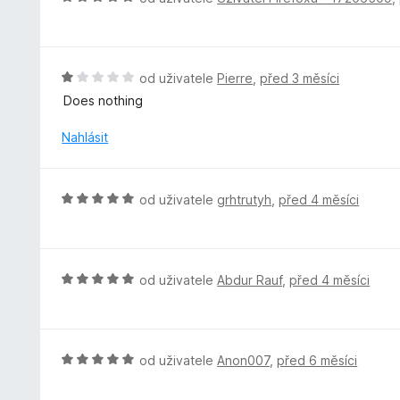
z
n
o
5
í
d
:
n
5
o
H
od uživatele
Pierre
,
před 3 měsíci
z
c
o
5
Does nothing
e
d
n
n
Nahlásit
í
o
:
c
5
e
H
od uživatele
grhtrutyh
,
před 4 měsíci
z
n
o
5
í
d
:
n
1
o
H
od uživatele
Abdur Rauf
,
před 4 měsíci
z
c
o
5
e
d
n
n
í
o
H
od uživatele
Anon007
,
před 6 měsíci
:
c
o
5
e
d