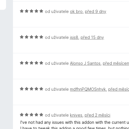
z
n
5
o
H
od uživatele
ok bro
,
před 9 dny
c
o
e
d
n
n
í
o
H
od uživatele
jsis8
,
před 15 dny
:
c
o
5
e
d
z
n
n
5
í
o
H
od uživatele
Alonso J Santos
,
před měsíce
:
c
o
5
e
d
z
n
n
5
í
o
H
od uživatele
mdfhnPQMOSnhvk
,
před měsí
:
c
o
5
e
d
z
n
n
5
í
o
H
od uživatele
knives
,
před 2 měsíci
:
c
o
I've not had any issues with this addon with the current 
5
e
d
I have to tweak this addon a good few times, but nothing