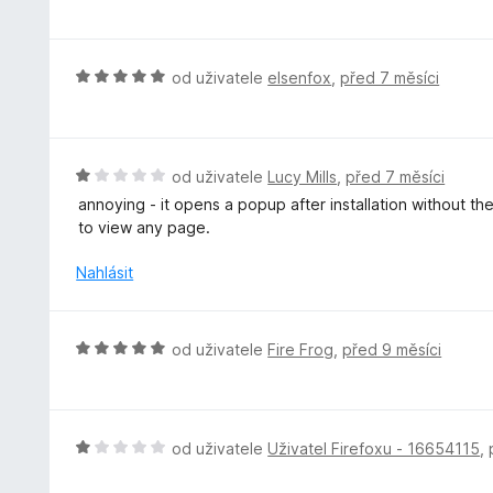
o
:
d
5
n
z
o
H
od uživatele
elsenfox
,
před 7 měsíci
5
c
o
e
d
n
n
í
o
H
od uživatele
Lucy Mills
,
před 7 měsíci
:
c
o
annoying - it opens a popup after installation without th
5
e
d
to view any page.
z
n
n
5
í
o
Nahlásit
:
c
5
e
z
n
H
od uživatele
Fire Frog
,
před 9 měsíci
5
í
o
:
d
1
n
z
o
H
od uživatele
Uživatel Firefoxu - 16654115
,
5
c
o
e