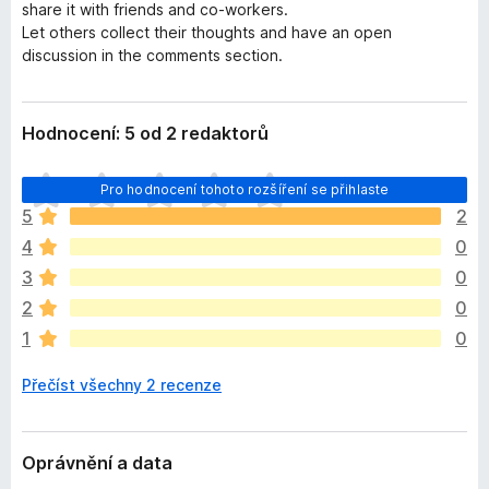
share it with friends and co-workers.
Let others collect their thoughts and have an open
discussion in the comments section.
Hodnocení: 5 od 2 redaktorů
Z
Pro hodnocení tohoto rozšíření se přihlaste
a
5
2
t
4
0
í
m
3
0
n
2
0
e
1
0
h
o
Přečíst všechny 2 recenze
d
n
o
c
Oprávnění a data
e