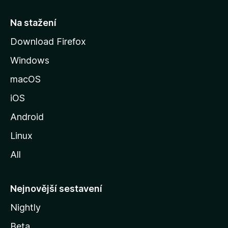
s
t
Na stažení
r
Download Firefox
á
Windows
n
k
macOS
u
iOS
M
o
Android
z
Linux
i
All
l
l
y
Nejnovější sestavení
Nightly
Beta