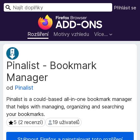
H
Přihlásit se
l
D
e
o
d
p
Rozšíření
Motivy vzhledu
Více…
a
l
t
ň
M
k
e
Pinalist - Bookmark
t
y
a
d
Manager
d
o
a
p
od
Pinalist
t
r
a
Pinalist is a could-based all-in-one bookmark manager
o
r
that helps with managing, organizing and searching
h
o
your bookmarks.
z
l
š
5 (2 recenzí)
19 uživatelů
5 (2 recenzí)
19 uživatelů
í
í
ž
ř
e
Stáhnout Firefox a nainstalovat toto rozšíření