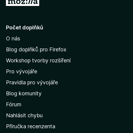
P
ř
e
j
Počet doplňků
í
O nás
t
n
Blog doplňků pro Firefox
a
Workshop tvorby rozšíření
d
Pro vývojáře
o
m
Pravidla pro vývojáře
o
Blog komunity
v
s
Fórum
k
Nahlásit chybu
o
Příručka recenzenta
u