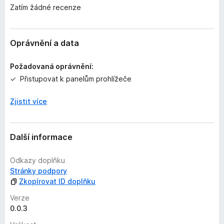
Zatím žádné recenze
d
n
o
c
Oprávnění a data
e
n
Požadovaná oprávnění:
o
Přistupovat k panelům prohlížeče
Zjistit více
Další informace
Odkazy doplňku
Stránky podpory
Zkopírovat ID doplňku
Verze
0.0.3