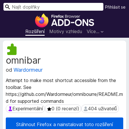
H
Přihlásit se
l
D
e
o
d
p
Rozšíření
Motivy vzhledu
Více…
a
l
t
ň
M
k
e
omnibar
t
y
a
d
od
Wardormeur
d
o
a
p
Attempt to make most shortcut accessible from the
t
r
toolbar. See
a
o
https://github.com/Wardormeur/omnibourre/README.m
r
h
o
d for supported commands
z
l
Experimentální
0 (0 recenzí)
404 uživatelů
Experimentální
0 (0 recenzí)
404 uživatelů
š
í
í
ž
Stáhnout Firefox a nainstalovat toto rozšíření
ř
e