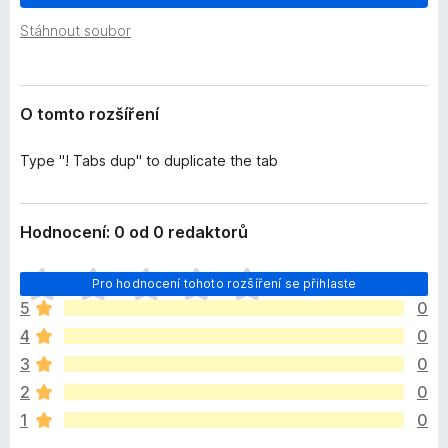
e
č
n
Stáhnout soubor
e
í
F
i
O tomto rozšíření
r
e
Type "! Tabs dup" to duplicate the tab
f
o
x
Hodnocení: 0 od 0 redaktorů
Z
Pro hodnocení tohoto rozšíření se přihlaste
a
5
0
t
4
0
í
m
3
0
n
2
0
e
1
0
h
o