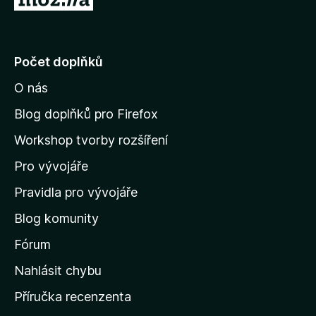
e
,
ř
n
6
í
e
z
:
5
j
Počet doplňků
4
í
,
O nás
5
t
z
n
Blog doplňků pro Firefox
5
a
Workshop tvorby rozšíření
d
Pro vývojáře
o
m
Pravidla pro vývojáře
o
Blog komunity
v
s
Fórum
k
Nahlásit chybu
o
Příručka recenzenta
u