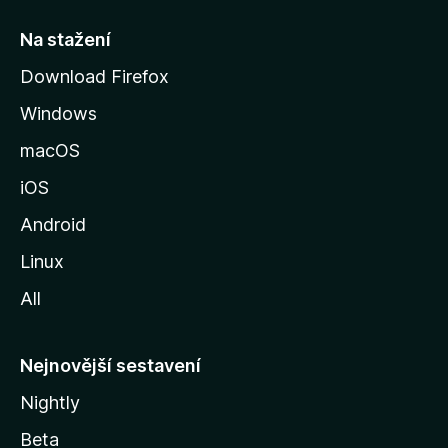
s
t
Na stažení
r
Download Firefox
á
Windows
n
k
macOS
u
iOS
M
o
Android
z
Linux
i
All
l
l
y
Nejnovější sestavení
Nightly
Beta