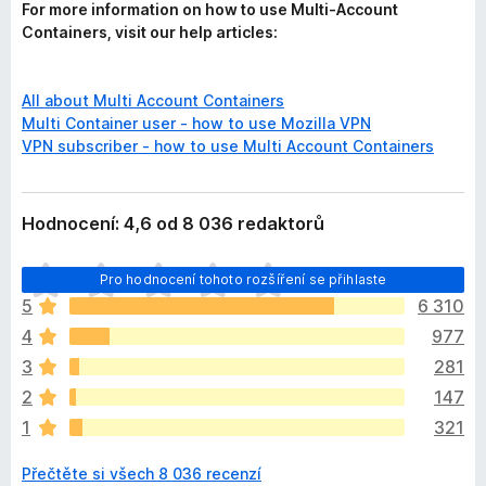
For more information on how to use Multi-Account
Containers, visit our help articles:
All about Multi Account Containers
Multi Container user - how to use Mozilla VPN
VPN subscriber - how to use Multi Account Containers
Hodnocení: 4,6 od 8 036 redaktorů
Z
Pro hodnocení tohoto rozšíření se přihlaste
a
5
6 310
t
4
977
í
m
3
281
n
2
147
e
1
321
h
o
Přečtěte si všech 8 036 recenzí
d