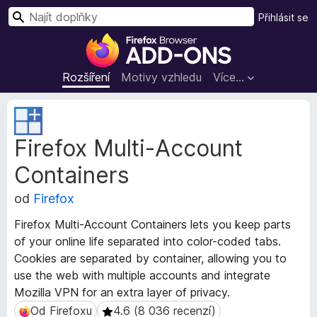
H
Přihlásit se
l
D
e
o
d
p
Rozšíření
Motivy vzhledu
Více…
a
l
t
ň
M
k
e
Firefox Multi-Account
t
y
a
d
Containers
d
o
a
p
od
Firefox
t
r
a
Firefox Multi-Account Containers lets you keep parts
o
r
of your online life separated into color-coded tabs.
h
o
Cookies are separated by container, allowing you to
z
l
use the web with multiple accounts and integrate
š
í
í
Mozilla VPN for an extra layer of privacy.
ž
ř
Od Firefoxu
4.6 (8 036 recenzí)
Od Firefoxu
4.6 (8 036 recenzí)
e