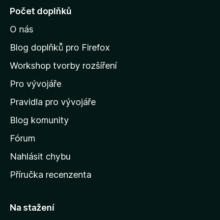
j
Počet doplňků
í
O nás
t
n
Blog doplňků pro Firefox
a
Workshop tvorby rozšíření
d
Pro vývojáře
o
m
Pravidla pro vývojáře
o
Blog komunity
v
s
Fórum
k
Nahlásit chybu
o
Příručka recenzenta
u
s
t
Na stažení
r