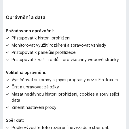
n
o
c
Oprávnění a data
e
n
Požadovaná oprávnění:
o
Přistupovat k historii prohlížení
Monitorovat využití rozšíření a spravovat vzhledy
Přistupovat k panelům prohlížeče
Přistupovat k vašim datům pro všechny webové stránky
Volitelná oprávnění:
Vyměňovat si zprávy s jinými programy než s Firefoxem
Číst a upravovat záložky
Mazat nedávnou historii prohlížení, cookies a související
data
Změnit nastavení proxy
Sběr dat:
Podle vývojáře toto rozšíření nevyžaduje sběr dat.