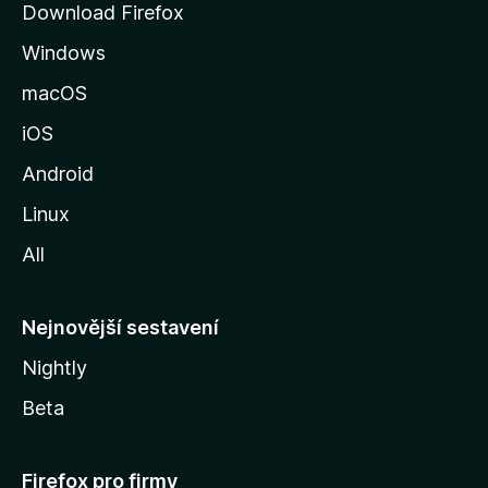
Download Firefox
á
Windows
n
k
macOS
u
iOS
M
o
Android
z
Linux
i
All
l
l
y
Nejnovější sestavení
Nightly
Beta
Firefox pro firmy