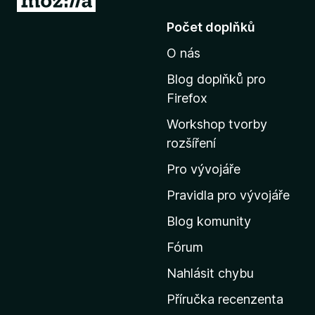
ř
Počet doplňků
e
O nás
j
í
Blog doplňků pro
t
Firefox
n
Workshop tvorby
a
rozšíření
d
o
Pro vývojáře
m
Pravidla pro vývojáře
o
Blog komunity
v
s
Fórum
k
Nahlásit chybu
o
Příručka recenzenta
u