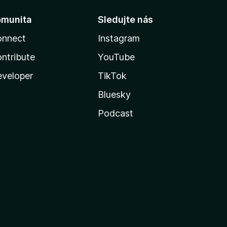
omunita
Sledujte nás
onnect
Instagram
ntribute
YouTube
veloper
TikTok
Bluesky
Podcast