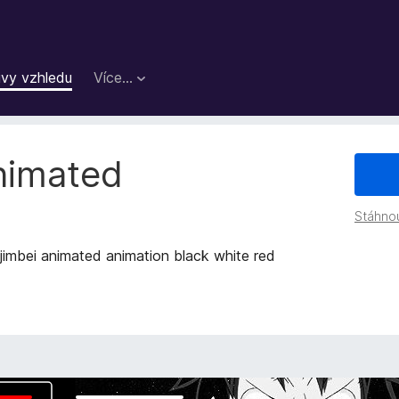
vy vzhledu
Více…
animated
Stáhno
jimbei animated animation black white red