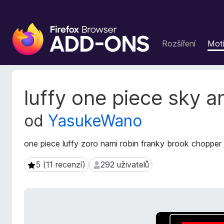
D
o
Rozšíření
Moti
p
l
ň
k
M
luffy one piece sky 
y
e
t
d
od
YasukeWano
a
o
d
p
a
one piece luffy zoro nami robin franky brook chopper 
r
t
o
a
5 (11 recenzí)
292 uživatelů
5 (11 recenzí)
292 uživatelů
h
r
l
o
z
í
š
ž
í
e