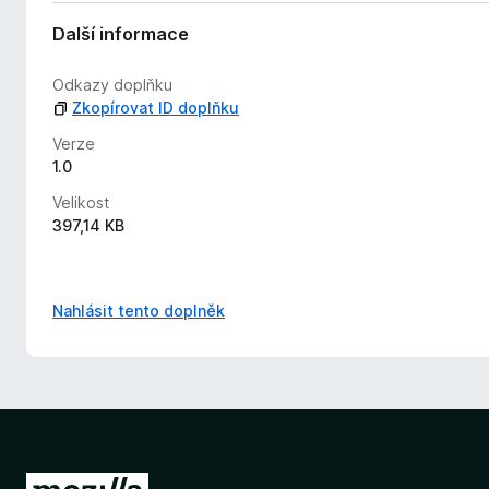
o
c
Další informace
e
n
Odkazy doplňku
o
Zkopírovat ID doplňku
Verze
1.0
Velikost
397,14 KB
Nahlásit tento doplněk
P