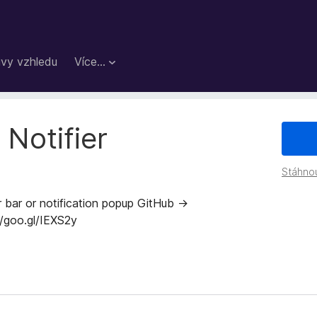
vy vzhledu
Více…
 Notifier
Stáhno
ar bar or notification popup GitHub →
/goo.gl/IEXS2y