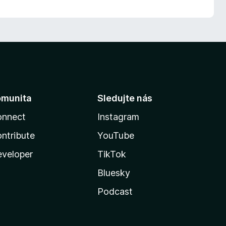
omunita
Sledujte nás
onnect
Instagram
ntribute
YouTube
veloper
TikTok
Bluesky
Podcast