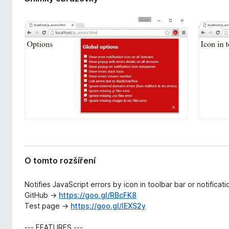
ř
č
e
e
n
F
í
i
r
e
f
o
x
O tomto rozšíření
Notifies JavaScript errors by icon in toolbar bar or notifica
GitHub →
https://goo.gl/RBcFK8
Test page →
https://goo.gl/IEXS2y
--- FEATURES ---