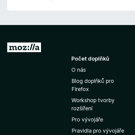
P
ř
Počet doplňků
e
O nás
j
í
Blog doplňků pro
t
Firefox
n
Workshop tvorby
a
rozšíření
d
o
Pro vývojáře
m
Pravidla pro vývojáře