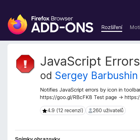
D
o
Rozšíření
Moti
p
l
ň
k
M
JavaScript Errors
y
e
t
d
od
Sergey Barbushin
a
o
d
p
a
Notifies JavaScript errors by icon in toolb
r
t
https://goo.gl/RBcFK8 Test page → https:/
o
a
h
r
4.9 (12 recenzí)
260 uživatelů
4.9 (12 recenzí)
260 uživatelů
l
o
z
í
š
ž
í
e
Snímky obrazovky