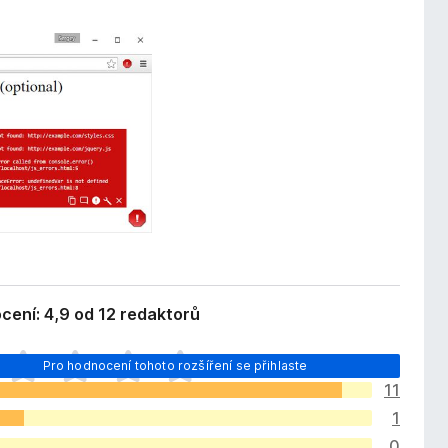
ení: 4,9 od 12 redaktorů
Pro hodnocení tohoto rozšíření se přihlaste
11
1
0