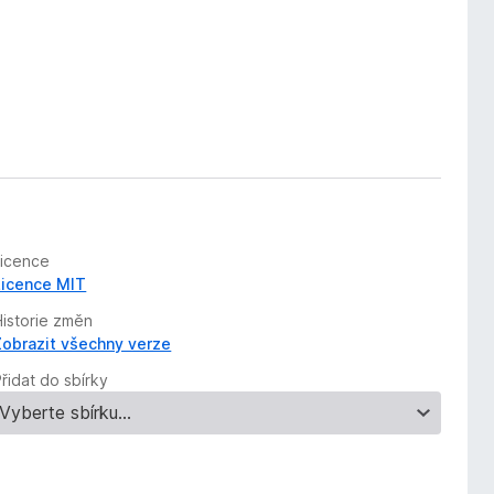
Licence
Licence MIT
Historie změn
Zobrazit všechny verze
řidat do sbírky