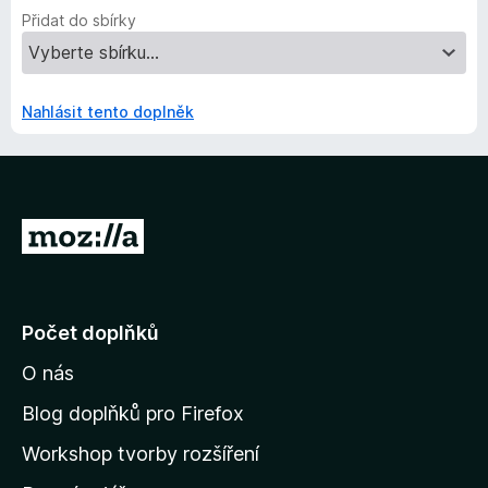
Přidat do sbírky
Nahlásit tento doplněk
P
ř
e
j
Počet doplňků
í
O nás
t
n
Blog doplňků pro Firefox
a
Workshop tvorby rozšíření
d