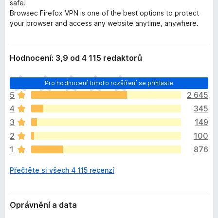
safe!
Browsec Firefox VPN is one of the best options to protect
your browser and access any website anytime, anywhere.
Hodnocení: 3,9 od 4 115 redaktorů
Z
Pro hodnocení tohoto rozšíření se přihlaste
a
5
2 645
t
4
345
í
m
3
149
n
2
100
e
1
876
h
o
Přečtěte si všech 4 115 recenzí
d
n
o
c
Oprávnění a data
e