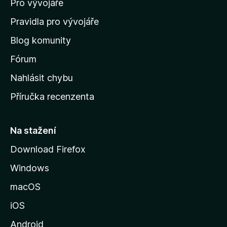
Pro vývojáře
o
m
Pravidla pro vývojáře
o
Blog komunity
v
s
Fórum
k
Nahlásit chybu
o
Příručka recenzenta
u
s
t
Na stažení
r
Download Firefox
á
Windows
n
k
macOS
u
iOS
M
o
Android