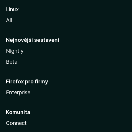
z
Linux
i
All
l
l
y
Nejnovější sestavení
Nightly
Beta
Firefox pro firmy
Enterprise
Komunita
Connect