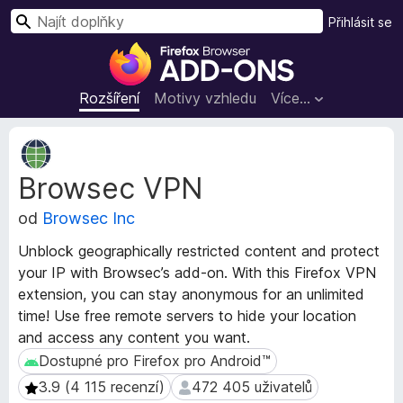
H
Přihlásit se
l
D
e
o
d
p
Rozšíření
Motivy vzhledu
Více…
a
l
t
ň
M
k
e
Browsec VPN
t
y
a
d
od
Browsec Inc
d
o
a
p
Unblock geographically restricted content and protect
t
r
your IP with Browsec’s add-on. With this Firefox VPN
a
o
extension, you can stay anonymous for an unlimited
r
h
o
time! Use free remote servers to hide your location
z
l
and access any content you want.
š
í
Dostupné pro Firefox pro Android™
Dostupné pro Firefox pro Android™
í
ž
3.9 (4 115 recenzí)
472 405 uživatelů
3.9 (4 115 recenzí)
472 405 uživatelů
ř
e