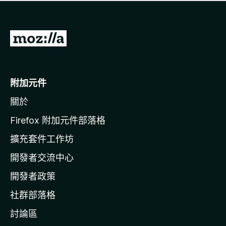
有
評
分
前
往
M
o
附加元件
z
關於
i
l
Firefox 附加元件部落格
l
擴充套件工作坊
a
開發者交流中心
官
網
開發者政策
社群部落格
討論區