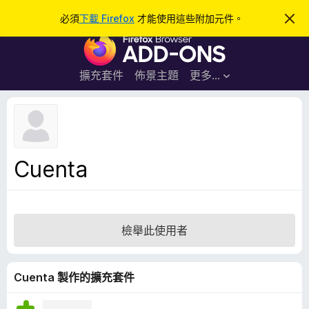
搜
登入
必須
下載 Firefox
才能使用這些附加元件。
忽
略
尋
F
此
通
i
知
r
擴充套件
佈景主題
更多…
e
f
o
x
瀏
Cuenta
覽
器
附
加
檢舉此使用者
元
件
Cuenta 製作的擴充套件