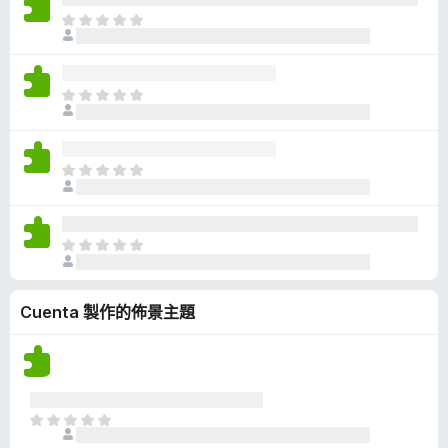
有
目
評
前
分
沒
有
目
評
前
分
沒
有
目
評
前
分
沒
有
目
評
前
分
沒
Cuenta 製作的佈景主題
有
評
分
目
前