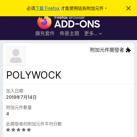
搜
登入
必須
下載 Firefox
才能使用這些附加元件。
忽
略
尋
F
此
通
i
知
r
擴充套件
佈景主題
更多…
e
f
附加元件開發者
o
x
瀏
POLYWOCK
覽
器
加入日期
附
2019年7月14日
加
元
附加元件數量
件
4
此開發者的附加元件平均分數
評
價