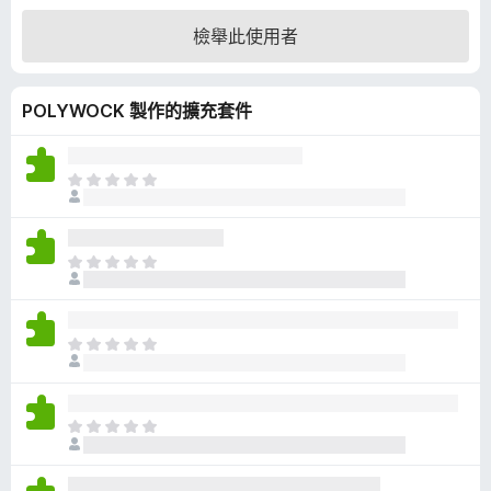
4
檢舉此使用者
.
8
分
POLYWOCK 製作的擴充套件
，
滿
分
5
目
分
前
沒
有
目
評
前
分
沒
有
目
評
前
分
沒
有
目
評
前
分
沒