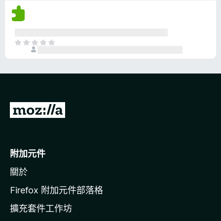
沒
有
評
分
目
前
沒
有
評
分
前
往
M
o
附加元件
z
關於
i
l
Firefox 附加元件部落格
l
擴充套件工作坊
a