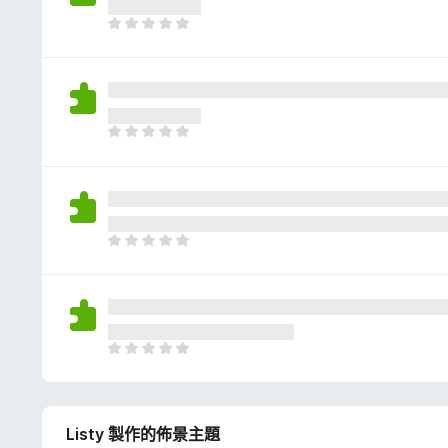
評
分
目
前
沒
有
評
分
目
前
沒
有
評
分
目
前
沒
有
評
分
目
前
沒
有
Listy 製作的佈景主題
評