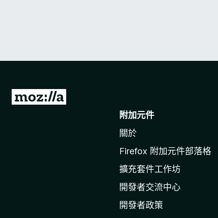
前
往
附加元件
M
關於
o
z
Firefox 附加元件部落格
i
擴充套件工作坊
l
l
開發者交流中心
a
開發者政策
官