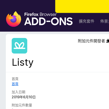
F
i
擴充套件
佈景
r
e
f
附加元件開發者
o
x
瀏
Listy
覽
器
附
加
首頁
元
首頁
件
加入日期
2019年6月10日
附加元件數量