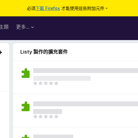
必須
下載 Firefox
才能使用這些附加元件。
主題
更多…
Listy 製作的擴充套件
目
前
沒
有
評
分
目
前
沒
有