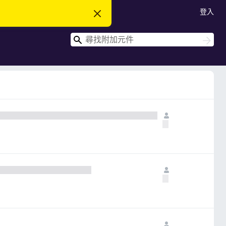
登入
忽
略
此
搜
通
搜
知
尋
尋