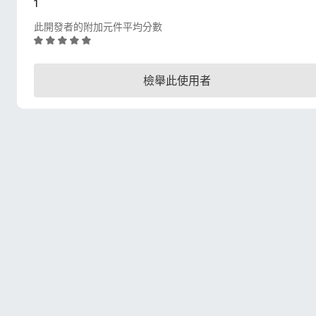
1
此開發者的附加元件平均分數
評
價
5
檢舉此使用者
分
，
滿
分
5
分