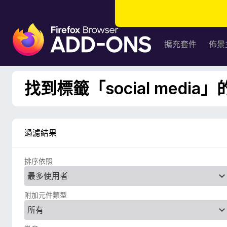
F
i
擴充套件
佈景
r
e
f
找到標籤「social media」
o
x
瀏
覽
過濾結果
器
附
排序依照
加
元
件
附加元件類型