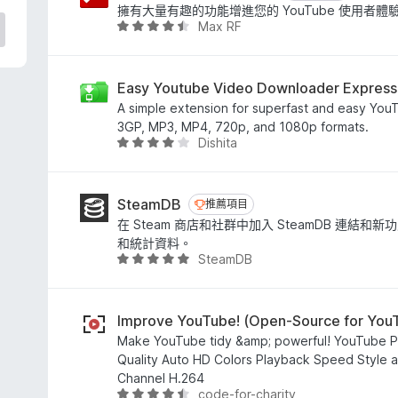
6
擁有大量有趣的功能增進您的 YouTube 使用者體
分
Max RF
評
，
價
滿
4
分
.
Easy Youtube Video Downloader Express
5
7
A simple extension for superfast and easy You
分
分
3GP, MP3, MP4, 720p, and 1080p formats.
，
Dishita
評
滿
價
分
4
5
.
SteamDB
推薦項目
推薦項目
分
1
在 Steam 商店和社群中加入 SteamDB 連結
分
和統計資料。
，
SteamDB
評
滿
價
分
4
5
.
Improve YouTube! (Open-Source for You
分
8
Make YouTube tidy &amp; powerful! YouTube P
分
Quality Auto HD Colors Playback Speed Style ad
，
Channel H.264
滿
code-for-charity
評