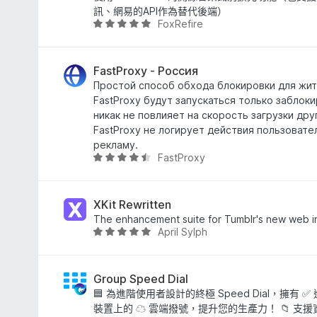
分
分
訊、網易的API作為替代後端）
FoxRefire
，
評
滿
價
分
4
5
.
FastProxy - Россия
分
8
Простой способ обхода блокировки для жит
分
FastProxy будут запускаться только заблок
，
никак не повлияет на скорость загрузки дру
滿
FastProxy не логирует действия пользовате
分
рекламу.
FastProxy
5
評
分
價
4
.
XKit Rewritten
3
The enhancement suite for Tumblr's new web i
April Sylph
分
評
，
價
滿
4
分
.
Group Speed Dial
5
8
🟦 為進階使用者設計的終極 Speed Dial，擁有 ✅
分
分
裝置上的 ☁ 雲端撥號，提升您的生產力！ 📁 支