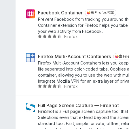
滿
4
分
.
Facebook Container
由 Firefox 推出
由 Firefox 推出
5
1
Prevent Facebook from tracking you around t
分
分
Container extension for Firefox helps you take 
，
your web activity from Facebook.
滿
Firefox
評
分
價
5
4
分
.
Firefox Multi-Account Containers
由 Fir
由 Fir
5
Firefox Multi-Account Containers lets you keep 
分
life separated into color-coded tabs. Cookies 
，
container, allowing you to use the web with mu
滿
integrate Mozilla VPN for an extra layer of priv
分
Firefox
評
5
價
分
4
.
Full Page Screen Capture — FireShot
6
FireShot is a Full page screen capture tool tha
分
Selections even that extend beyond the scree
，
standard tool. Fast, simple, private, offline, reli