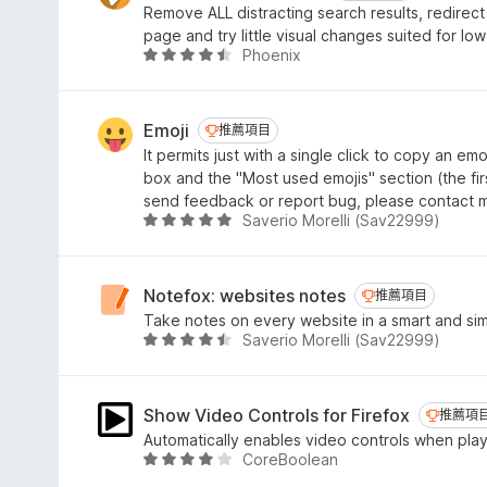
分
4
Remove ALL distracting search results, redirect
分
page and try little visual changes suited for lo
，
Phoenix
評
滿
價
分
4
5
.
Emoji
推薦項目
推薦項目
分
4
It permits just with a single click to copy an emo
分
box and the "Most used emojis" section (the firs
，
send feedback or report bug, please contact 
滿
Saverio Morelli (Sav22999)
評
分
價
5
4
分
.
Notefox: websites notes
推薦項目
推薦項目
8
Take notes on every website in a smart and si
分
Saverio Morelli (Sav22999)
評
，
價
滿
4
分
.
Show Video Controls for Firefox
推薦項
推薦項
5
4
Automatically enables video controls when pla
分
分
CoreBoolean
評
，
價