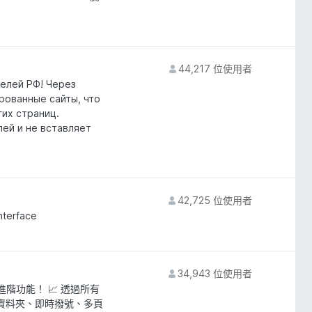
44,217 位使用者
елей РФ! Через
ированные сайты, что
гих страниц.
лей и не вставляет
42,725 位使用者
nterface
34,943 位使用者
 進階功能！ 📈 透過所有
援資料夾、即時撥號、多頁