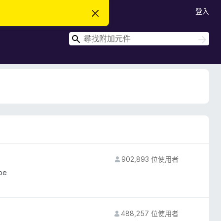
登入
忽
略
此
搜
通
搜
知
尋
尋
902,893 位使用者
ube
488,257 位使用者