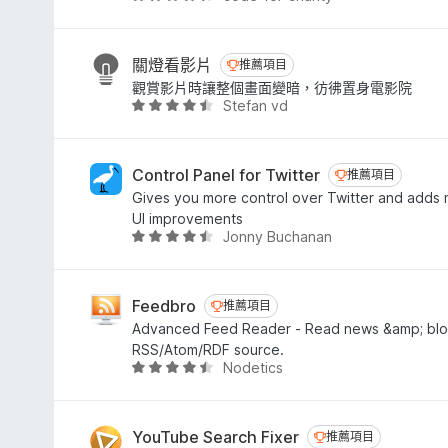
分
價
5
4
分
.
關燈看影片
推薦項目
推薦項目
3
觀賞影片時讓整個畫面變暗，彷彿置身電影院
分
Stefan vd
評
，
價
滿
4
分
.
Control Panel for Twitter
推薦項目
推薦項目
5
6
Gives you more control over Twitter and adds 
分
分
UI improvements
，
Jonny Buchanan
評
滿
價
分
4
5
.
Feedbro
推薦項目
推薦項目
分
7
Advanced Feed Reader - Read news &amp; blo
分
RSS/Atom/RDF source.
，
Nodetics
評
滿
價
分
4
5
.
YouTube Search Fixer
推薦項目
推薦項目