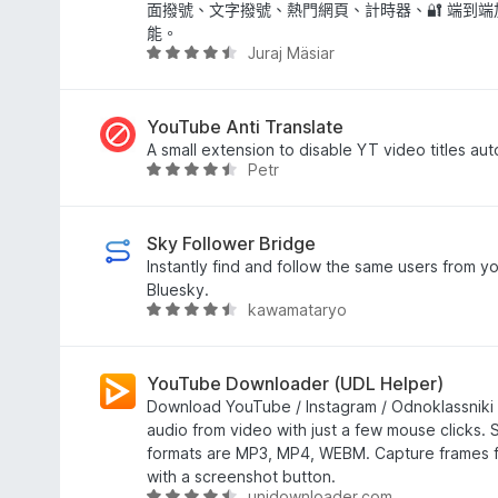
，
面撥號、文字撥號、熱門網頁、計時器、🔐 端到
滿
能。
Juraj Mäsiar
分
評
5
價
分
4
.
YouTube Anti Translate
4
A small extension to disable YT video titles aut
Petr
分
評
，
價
滿
4
分
.
Sky Follower Bridge
5
3
Instantly find and follow the same users from yo
分
分
Bluesky.
kawamataryo
，
評
滿
價
分
4
5
.
YouTube Downloader (UDL Helper)
分
3
Download YouTube / Instagram / Odnoklassniki 
分
audio from video with just a few mouse clicks.
，
formats are MP3, MP4, WEBM. Capture frames f
滿
with a screenshot button.
unidownloader.com