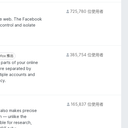
725,780 位使用者
he web. The Facebook
control and isolate
385,754 位使用者
efox 推出
efox 推出
parts of your online
are separated by
ltiple accounts and
acy.
165,837 位使用者
t also makes precise
n — unlike the
able for research,