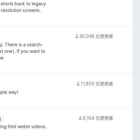
 shorts back to legacy
w resolution screens.
30,048 位使用者
ji. There is a search-
t one). If you want to
me
11,855 位使用者
mple way!
6,104 位使用者
目
目
ying html webm videos.