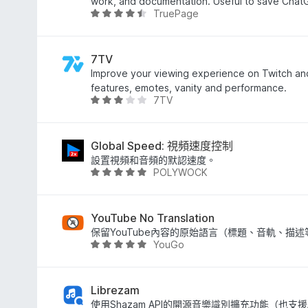
滿
work, and documentation. Useful to save Chat
TruePage
分
評
5
價
分
4
.
7TV
6
Improve your viewing experience on Twitch an
分
features, emotes, vanity and performance.
7TV
，
評
滿
價
分
3
5
.
Global Speed: 視頻速度控制
分
2
設置視頻和音頻的默認速度。
POLYWOCK
分
評
，
價
滿
4
分
.
YouTube No Translation
5
8
保留YouTube內容的原始語言（標題、音軌、描述
YouGo
分
分
評
，
價
滿
4
分
.
Librezam
5
8
使用Shazam API的開源音樂識別擴充功能（也支援A