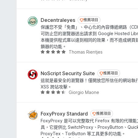
滿
價
分
4
5
.
Decentraleyes
推薦項目
推薦項目
分
4
保護您不受「免費」、中心化的內容傳遞網路（CD
分
可防止您的瀏覽器送出請求到 Google Hosted Lib
，
本機提供程式庫以達到相同的效果，而不造成網頁
滿
鎖器的功能。
分
Thomas Rientjes
評
5
價
分
4
.
NoScript Security Suite
推薦項目
推薦項目
8
這就是最安全的瀏覽器！僅開放您所信任的網站執
分
XSS 跨站攻擊。
，
Giorgio Maone
評
滿
價
分
4
5
.
FoxyProxy Standard
推薦項目
推薦項目
分
4
FoxyProxy 是可以完整取代 Firefox 有限的
分
具，它提供比 SwitchProxy、ProxyButton、Quic
，
ProxyTex、TorButton 等工具更多的功能。