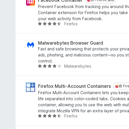
由 Firefox 推出
8
Prevent Facebook from tracking you around t
分
Container extension for Firefox helps you take 
，
your web activity from Facebook.
滿
Firefox
評
分
價
5
4
分
.
Malwarebytes Browser Guard
5
Fast and safe browsing that protects your priva
分
ads, phishing, and malicious content—so you st
，
control.
Malwarebytes
滿
評
分
價
5
4
分
.
Firefox Multi-Account Containers
由 Fir
由 Fir
2
Firefox Multi-Account Containers lets you keep 
分
life separated into color-coded tabs. Cookies 
，
container, allowing you to use the web with mu
滿
integrate Mozilla VPN for an extra layer of priv
分
Firefox
評
5
價
分
4