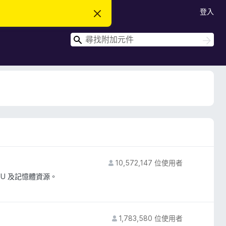
登入
忽
略
此
搜
通
搜
知
尋
尋
10,572,147 位使用者
U 及記憶體資源。
1,783,580 位使用者