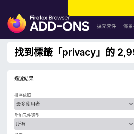
F
i
擴充套件
佈景
r
e
f
找到標籤「privacy」的 2,
o
x
瀏
覽
過濾結果
器
附
排序依照
加
元
件
附加元件類型