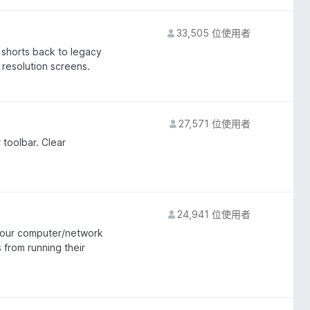
33,505 位使用者
 shorts back to legacy
w resolution screens.
27,571 位使用者
 toolbar. Clear
24,941 位使用者
 your computer/network
 from running their