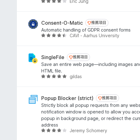
滿
Eric Jung
評
分
價
5
4
分
分
Consent-O-Matic
推薦項目
推薦項目
，
Automatic handling of GDPR consent forms
滿
CAVI - Aarhus University
評
分
價
5
4
分
.
SingleFile
推薦項目
推薦項目
4
Save an entire web page—including images and
分
HTML file.
，
gildas
評
滿
價
分
4
5
.
Popup Blocker (strict)
推薦項目
推薦項目
分
8
Strictly block all popup requests from any webs
分
notification window is opened to allow you acc
，
popup in background page, or redirect the cu
滿
address
分
Jeremy Schomery
評
5
價