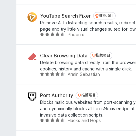
，
價
滿
4
分
.
YouTube Search Fixer
推薦項目
推薦項目
5
3
Remove ALL distracting search results, redirect
分
分
page and try little visual changes suited for lo
，
Phoenix
評
滿
價
分
4
5
.
Clear Browsing Data
推薦項目
推薦項目
分
4
Delete browsing data directly from the browser
分
cookies, history and cache with a single click.
，
Armin Sebastian
評
滿
價
分
4
5
.
Port Authority
推薦項目
推薦項目
分
3
Blocks malicious websites from port-scanning
分
and dynamically blocks all LexisNexis endpoints
，
invasive data collection scripts.
滿
Hacks and Hops
評
分
價
5
4