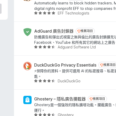
8
Automatically learns to block hidden trackers.
分
digital rights nonprofit EFF to stop companies 
，
EFF Technologists
評
滿
價
分
4
5
.
AdGuard 廣告封鎖器
推薦項目
推薦項目
分
8
防備廣告和彈出式視窗之無與倫比的廣告封鎖擴充
分
Facebook、YouTube 和所有其它的網站上之廣告
，
Adguard Software Ltd
評
滿
價
分
4
5
.
DuckDuckGo Privacy Essentials
推薦項
推薦項目
分
6
⚡保障你的資料。提供可選用 AI 的私密搜尋、私
分
能。
，
DuckDuckGo
評
滿
價
分
4
5
.
Ghostery – 隱私廣告攔截器
推薦項目
推薦項目
分
3
Ghostery是一個強效的隱私擴增功能。攔截廣告
分
運行。
，
Ghostery
評