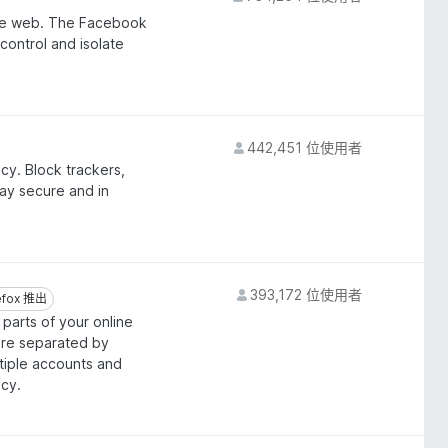
he web. The Facebook
control and isolate
442,451 位使用者
cy. Block trackers,
ay secure and in
393,172 位使用者
efox 推出
efox 推出
parts of your online
are separated by
ltiple accounts and
acy.