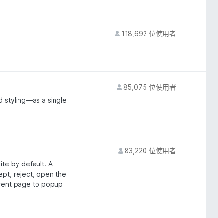
118,692 位使用者
85,075 位使用者
 styling—as a single
83,220 位使用者
ite by default. A
ept, reject, open the
rrent page to popup