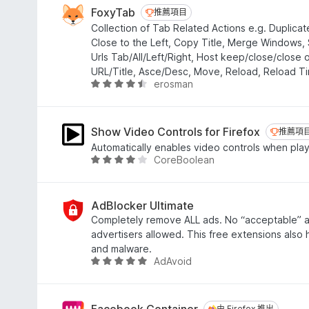
分
.
FoxyTab
推薦項目
推薦項目
6
Collection of Tab Related Actions e.g. Duplicat
分
Close to the Left, Copy Title, Merge Windows,
，
Urls Tab/All/Left/Right, Host keep/close/close o
滿
URL/Title, Asce/Desc, Move, Reload, Reload T
分
erosman
評
5
價
分
4
.
Show Video Controls for Firefox
推薦項
推薦項
6
Automatically enables video controls when pla
分
CoreBoolean
評
，
價
滿
4
分
.
AdBlocker Ultimate
5
1
Completely remove ALL ads. No “acceptable” ad
分
分
advertisers allowed. This free extensions also 
，
and malware.
AdAvoid
滿
評
分
價
5
4
分
.
Facebook Container
由 Firefox 推出