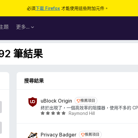
必須
下載 Firefox
才能使用這些附加元件。
主題
更多…
992 筆結果
搜尋結果
uBlock Origin
推薦項目
推薦項目
終於出現了，一個高效率的阻擋器，使用不多的 CP
Raymond Hill
評
價
4
.
Privacy Badger
推薦項目
推薦項目