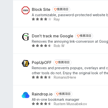
分
4
.
Block Site
推薦項目
推薦項目
2
A customizable, password-protected website bl
分
Ray
評
，
價
滿
3
分
.
Don't track me Google
推薦項目
推薦項目
5
9
Removes the annoying link-conversion at Google
分
分
Rob W
評
，
價
滿
4
分
.
PopUpOFF
推薦項目
推薦項目
5
6
Removes and prevents popups, overlays and co
分
分
other tools do not. Enjoy the original look of th
，
RomanistHere
評
滿
價
分
4
5
.
Raindrop.io
推薦項目
推薦項目
分
3
All-in-one bookmark manager
分
Rustem Mussabekov
評