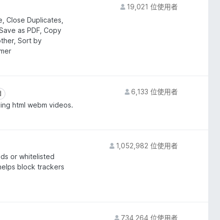
19,021 位使用者
e, Close Duplicates,
 Save as PDF, Copy
ther, Sort by
imer
6,133 位使用者
目
目
ying html webm videos.
1,052,982 位使用者
s or whitelisted
helps block trackers
734,264 位使用者