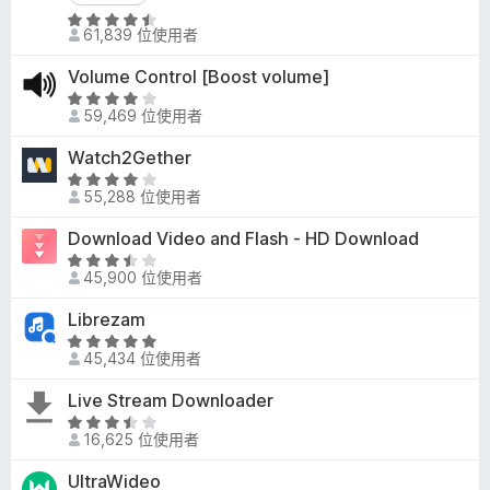
3
評
分
61,839 位使用者
價
，
4
滿
Volume Control [Boost volume]
.
分
評
6
59,469 位使用者
5
價
分
分
3
Watch2Gether
，
.
評
滿
8
55,288 位使用者
價
分
分
4
5
Download Video and Flash - HD Download
，
.
分
滿
評
1
45,900 位使用者
分
價
分
5
3
Librezam
，
分
.
滿
評
7
45,434 位使用者
分
價
分
5
4
Live Stream Downloader
，
分
.
滿
評
8
16,625 位使用者
分
價
分
5
3
UltraWideo
，