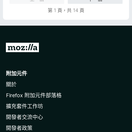
滿
8
分
分
第 1 頁，共 14 頁
5
，
分
滿
分
5
分
前
往
M
o
附加元件
z
關於
i
l
Firefox 附加元件部落格
l
擴充套件工作坊
a
開發者交流中心
官
網
開發者政策