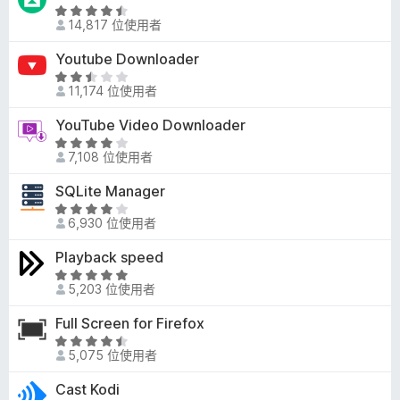
分
.
滿
評
7
14,817 位使用者
分
價
分
5
4
Youtube Downloader
，
分
.
滿
評
4
11,174 位使用者
分
價
分
5
2
YouTube Video Downloader
，
分
.
滿
評
3
7,108 位使用者
分
價
分
5
3
SQLite Manager
，
分
.
滿
評
9
6,930 位使用者
分
價
分
5
3
Playback speed
，
分
.
滿
評
8
5,203 位使用者
分
價
分
5
5
Full Screen for Firefox
，
分
分
滿
評
，
5,075 位使用者
分
價
滿
5
4
Cast Kodi
分
分
.