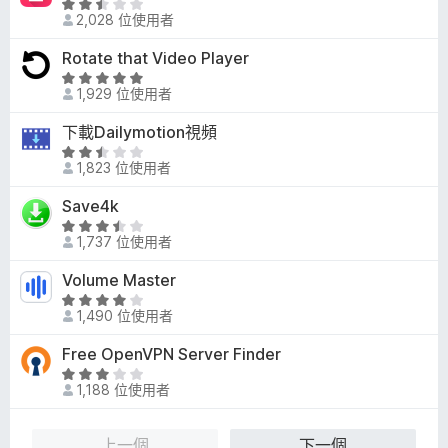
滿
評
8
2,028 位使用者
分
價
分
5
2
Rotate that Video Player
，
分
.
滿
評
5
1,929 位使用者
分
價
分
5
5
下載Dailymotion視頻
，
分
分
滿
評
，
1,823 位使用者
分
價
滿
5
2
Save4k
分
分
.
5
評
7
1,737 位使用者
分
價
分
3
Volume Master
，
.
滿
評
7
1,490 位使用者
分
價
分
5
3
Free OpenVPN Server Finder
，
分
.
滿
評
8
1,188 位使用者
分
價
分
5
2
，
分
.
上一個
下一個