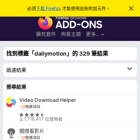
搜
登入
必須
下載 Firefox
才能使用這些附加元件。
忽
略
尋
F
此
通
i
知
r
擴充套件
佈景主題
更多…
e
f
找到標籤「dailymotion」的 329 筆結果
o
x
過濾結果
瀏
覽
器
搜尋結果
附
Video Download Helper
加
推薦項目
推薦項目
元
件
評
1,716,417 位使用者
價
4
關燈看影片
.
推薦項目
推薦項目