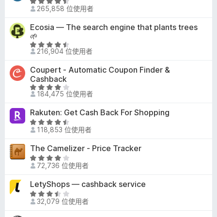
評
分
9
265,858 位使用者
價
5
分
4
分
Ecosia — The search engine that plants trees
，
.
🌱
滿
3
評
分
216,904 位使用者
分
價
5
，
4
分
Coupert - Automatic Coupon Finder &
滿
.
Cashback
分
7
評
5
184,475 位使用者
分
價
分
，
3
Rakuten: Get Cash Back For Shopping
滿
.
評
分
9
118,853 位使用者
價
5
分
4
分
The Camelizer - Price Tracker
，
.
評
滿
4
72,736 位使用者
價
分
分
3
5
LetyShops — cashback service
，
.
分
滿
評
8
32,079 位使用者
分
價
分
5
3