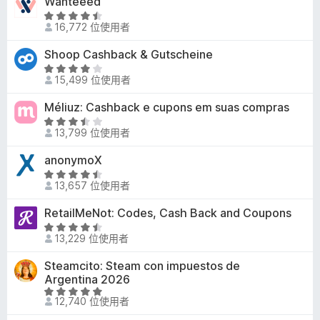
Wanteeed
分
.
5
評
9
16,772 位使用者
分
價
分
4
Shoop Cashback & Gutscheine
，
.
滿
評
3
15,499 位使用者
分
價
分
5
4
Méliuz: Cashback e cupons em suas compras
，
分
分
滿
評
，
13,799 位使用者
分
價
滿
5
3
anonymoX
分
分
.
5
評
4
13,657 位使用者
分
價
分
4
RetailMeNot: Codes, Cash Back and Coupons
，
.
滿
評
3
13,229 位使用者
分
價
分
5
4
Steamcito: Steam con impuestos de
，
分
.
Argentina 2026
滿
3
評
分
12,740 位使用者
分
價
5
，