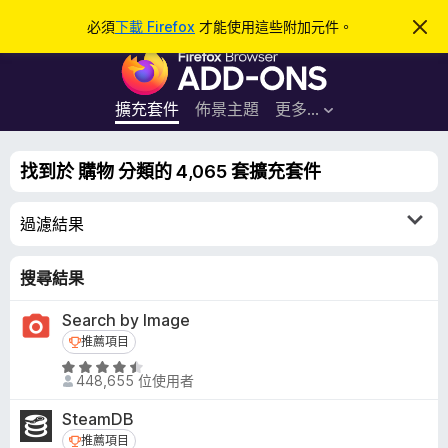
搜
登入
必須
下載 Firefox
才能使用這些附加元件。
忽
略
尋
F
此
通
i
知
r
擴充套件
佈景主題
更多…
e
f
找到於 購物 分類的 4,065 套擴充套件
o
x
過濾結果
瀏
覽
器
搜尋結果
附
Search by Image
加
推薦項目
推薦項目
元
件
評
448,655 位使用者
價
4
SteamDB
.
推薦項目
推薦項目