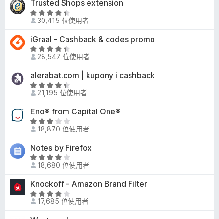
Trusted Shops extension
，
分
.
滿
評
5
30,415 位使用者
分
價
分
5
4
iGraal - Cashback & codes promo
，
分
.
滿
評
7
28,547 位使用者
分
價
分
5
4
alerabat.com | kupony i cashback
，
分
.
滿
評
4
21,195 位使用者
分
價
分
5
4
Eno® from Capital One®
，
分
.
滿
評
3
18,870 位使用者
分
價
分
5
3
Notes by Firefox
，
分
分
滿
評
，
18,680 位使用者
分
價
滿
5
4
Knockoff - Amazon Brand Filter
分
分
分
5
評
，
17,685 位使用者
分
價
滿
3