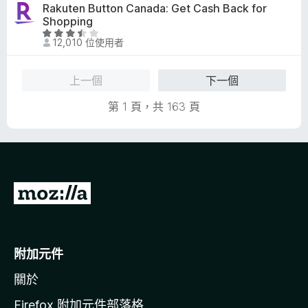
4
分
Rakuten Button Canada: Get Cash Back for
滿
.
Shopping
分
9
評
5
12,010 位使用者
分
價
分
，
3
滿
.
上一個
下一個
分
7
5
第 1 頁，共 163 頁
分
分
，
滿
分
5
分
前
往
M
o
附加元件
z
關於
i
l
Firefox 附加元件部落格