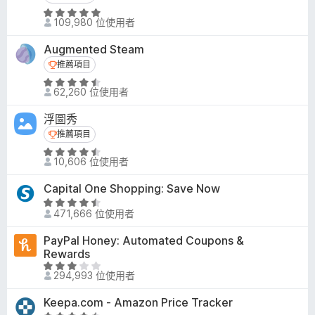
6
評
分
109,980 位使用者
價
，
4
滿
Augmented Steam
.
分
推薦項目
推薦項目
8
5
評
分
62,260 位使用者
分
價
，
4
滿
浮圖秀
.
分
推薦項目
推薦項目
6
5
評
分
10,606 位使用者
分
價
，
4
滿
Capital One Shopping: Save Now
.
分
評
6
471,666 位使用者
5
價
分
分
4
PayPal Honey: Automated Coupons &
，
.
Rewards
滿
3
評
分
294,993 位使用者
分
價
5
，
2
分
Keepa.com - Amazon Price Tracker
滿
.