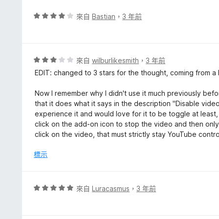
滿
分
評
來自
Bastian
，
3 年前
5
價
分
4
分
，
評
來自
wilburlikesmith
，
3 年前
滿
價
EDIT: changed to 3 stars for the thought, coming from a
分
3
5
分
Now I remember why I didn't use it much previously befor
分
，
that it does what it says in the description "Disable video 
滿
experience it and would love for it to be toggle at least, 
分
click on the add-on icon to stop the video and then onl
5
click on the video, that must strictly stay YouTube contr
分
標示
評
來自
Luracasmus
，
3 年前
價
5
分