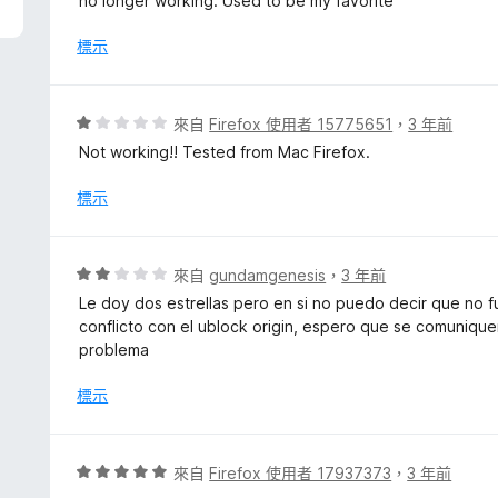
no longer working. Used to be my favorite
分
1
5
分
標示
分
，
滿
分
評
來自
Firefox 使用者 15775651
，
3 年前
5
價
Not working!! Tested from Mac Firefox.
分
1
分
標示
，
滿
分
評
來自
gundamgenesis
，
3 年前
5
價
Le doy dos estrellas pero en si no puedo decir que no 
分
2
conflicto con el ublock origin, espero que se comuniqu
分
problema
，
滿
標示
分
5
分
評
來自
Firefox 使用者 17937373
，
3 年前
價