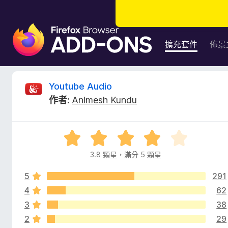
F
i
擴充套件
佈景
r
e
f
Y
Youtube Audio
o
作者:
Animesh Kundu
x
o
瀏
覽
u
評
器
價
附
3.8 顆星，滿分 5 顆星
t
3
加
.
元
5
291
8
u
件
分
4
62
，
3
38
b
滿
2
29
分