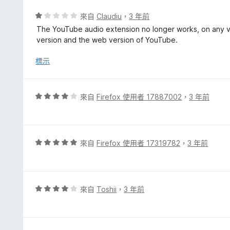
分
，
評
來自
Claudiu
，
3 年前
滿
價
The YouTube audio extension no longer works, on any vi
分
1
version and the web version of YouTube.
5
分
分
，
標示
滿
分
5
評
來自
Firefox 使用者 17887002
，
3 年前
分
價
4
分
，
評
來自
Firefox 使用者 17319782
，
3 年前
滿
價
分
5
5
分
分
，
評
來自
Toshii
，
3 年前
滿
價
分
4
5
分
分