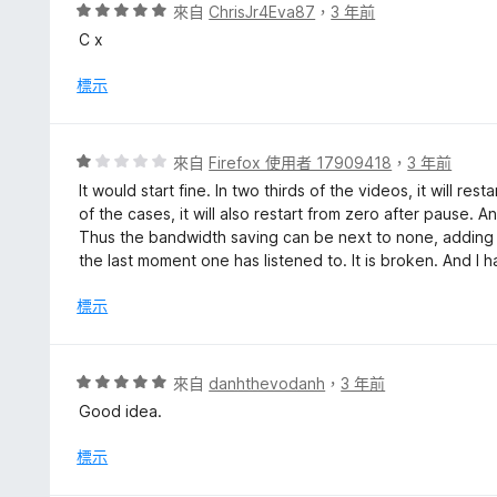
，
評
來自
ChrisJr4Eva87
，
3 年前
滿
價
C x
分
5
5
分
標示
分
，
滿
分
評
來自
Firefox 使用者 17909418
，
3 年前
5
價
It would start fine. In two thirds of the videos, it will re
分
1
of the cases, it will also restart from zero after pause. A
分
Thus the bandwidth saving can be next to none, adding 
，
the last moment one has listened to. It is broken. And I 
滿
分
標示
5
分
評
來自
danhthevodanh
，
3 年前
價
Good idea.
5
分
標示
，