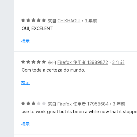
5
分
，
評
來自
CHIKHAOUI
，
3 年前
滿
價
OUI, EXCELENT
分
5
5
分
標示
分
，
滿
分
評
來自
Firefox 使用者 13989872
，
3 年前
5
價
Com toda a certeza do mundo.
分
5
分
標示
，
滿
分
評
來自
Firefox 使用者 17958684
，
3 年前
5
價
use to work great but its been a while now that it stop
分
3
分
標示
，
滿