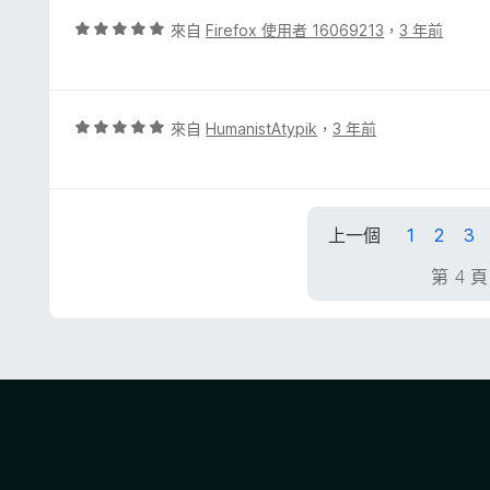
，
評
來自
Firefox 使用者 16069213
，
3 年前
滿
價
分
5
5
分
分
，
評
來自
HumanistAtypik
，
3 年前
滿
價
分
5
5
分
分
，
上一個
1
2
3
滿
分
第 4 頁
5
分