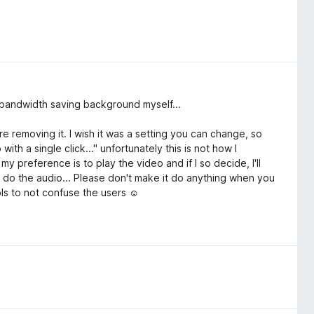
 bandwidth saving background myself...
e removing it. I wish it was a setting you can change, so
with a single click..." unfortunately this is not how I
my preference is to play the video and if I so decide, I'll
y do the audio... Please don't make it do anything when you
ols to not confuse the users ☺