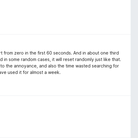
start from zero in the first 60 seconds. And in about one third
nd in some random cases, it will reset randomly just like that.
to the annoyance, and also the time wasted searching for
have used it for almost a week.