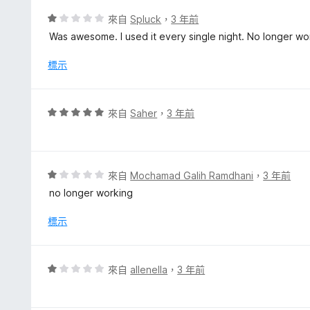
分
評
來自
Spluck
，
3 年前
5
價
Was awesome. I used it every single night. No longer wo
分
1
分
標示
，
滿
分
評
來自
Saher
，
3 年前
5
價
分
5
分
，
評
來自
Mochamad Galih Ramdhani
，
3 年前
滿
價
no longer working
分
1
5
分
標示
分
，
滿
分
評
來自
allenella
，
3 年前
5
價
分
1