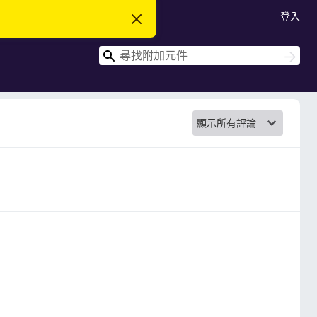
登入
忽
略
此
搜
通
搜
知
尋
尋