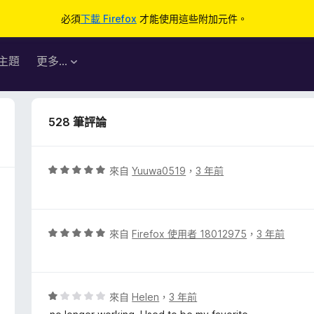
必須
下載 Firefox
才能使用這些附加元件。
主題
更多…
528 筆評論
評
來自
Yuuwa0519
，
3 年前
價
5
分
，
評
來自
Firefox 使用者 18012975
，
3 年前
滿
價
分
5
5
分
分
，
評
來自
Helen
，
3 年前
滿
價