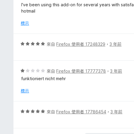
滿
價
I've been using this add-on for several years with satis
分
2
hotmail
5
分
分
，
標示
滿
分
5
評
來自
Firefox 使用者 17248329
，
3 年前
分
價
5
分
，
評
來自
Firefox 使用者 17777378
，
3 年前
滿
價
funktioniert nicht mehr
分
1
5
分
標示
分
，
滿
分
評
來自
Firefox 使用者 17786454
，
3 年前
5
價
分
5
分