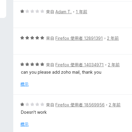
分
，
評
來自
Adam T.
，
1 年前
滿
價
分
1
5
分
分
，
評
來自
Firefox 使用者 12891391
，
2 年前
滿
價
分
5
5
分
分
，
評
來自
Firefox 使用者 14034971
，
2 年前
滿
價
can you please add zoho mail, thank you
分
5
5
分
標示
分
，
滿
分
評
來自
Firefox 使用者 18569956
，
2 年前
5
價
Doesn't work
分
1
分
標示
，