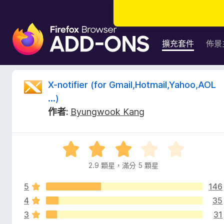
F
i
擴充套件
佈景
r
e
f
X
X-notifier (for Gmail,Hotmail,Yahoo,AOL
o
...)
x
-
作者:
Byungwook Kang
瀏
覽
n
器
評
附
o
價
加
2.9 顆星，滿分 5 顆星
2
元
t
.
件
5
146
9
分
4
35
i
，
3
31
滿