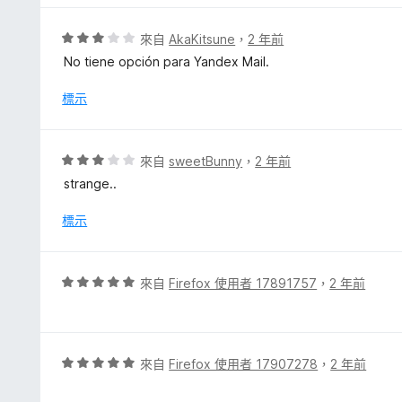
滿
分
評
來自
AkaKitsune
，
2 年前
5
價
No tiene opción para Yandex Mail.
分
3
分
標示
，
滿
分
評
來自
sweetBunny
，
2 年前
5
價
strange..
分
3
分
標示
，
滿
分
評
來自
Firefox 使用者 17891757
，
2 年前
5
價
分
5
分
，
評
來自
Firefox 使用者 17907278
，
2 年前
滿
價
分
5