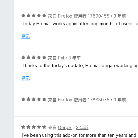
5
分
，
評
來自
Firefox 使用者 17890455
，
3 年前
滿
價
Today Hotmail works again after long months of useless
分
5
5
分
標示
分
，
滿
分
評
來自
Pal
，
3 年前
5
價
Thanks to the today's update, Hotmail began working agai
分
5
分
標示
，
滿
分
評
來自
Firefox 使用者 17888975
，
3 年前
5
價
分
5
分
，
評
來自
Gorpik
，
3 年前
滿
價
I've been using this add-on for more than ten years and 