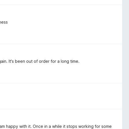
ness
n. It's been out of order for a long time.
am happy with it. Once in a while it stops working for some