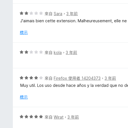
5
分
分
，
評
來自
Sara
，
3 年前
滿
價
J'aimais bien cette extension. Malheureusement, elle n
分
2
5
分
標示
分
，
滿
分
評
來自
kola
，
3 年前
5
價
分
2
分
，
評
來自
Firefox 使用者 14204373
，
3 年前
滿
價
Muy util. Los uso desde hace años y la verdad que no
分
4
5
分
標示
分
，
滿
分
評
來自
Wirat
，
3 年前
5
價
分