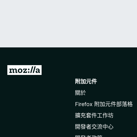
前
往
附加元件
M
關於
o
z
Firefox 附加元件部落格
i
擴充套件工作坊
l
l
開發者交流中心
a