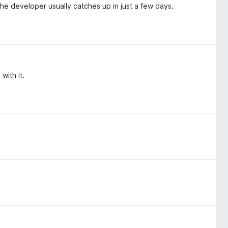
e developer usually catches up in just a few days.
with it.