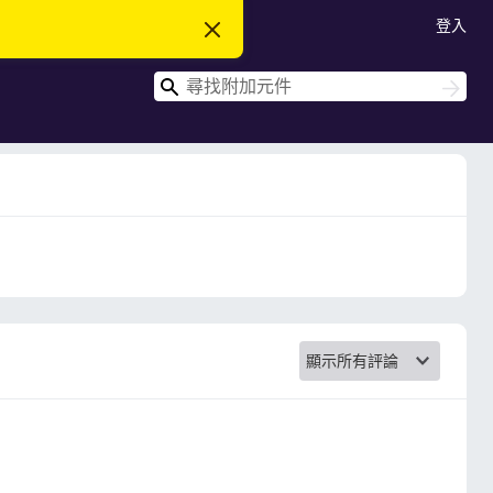
登入
忽
略
此
搜
通
搜
知
尋
尋