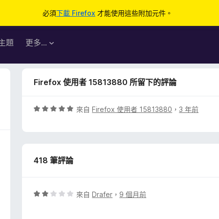
必須
下載 Firefox
才能使用這些附加元件。
主題
更多…
Firefox 使用者 15813880 所留下的評論
評
來自
Firefox 使用者 15813880
，
3 年前
價
5
分
，
418 筆評論
滿
分
5
分
評
來自
Drafer
，
9 個月前
價
2