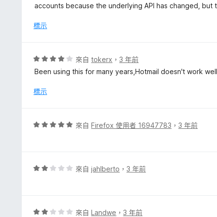
分
5
accounts because the underlying API has changed, but th
5
分
分
，
標示
滿
分
5
評
來自
tokerx
，
3 年前
分
價
Been using this for many years,Hotmail doesn't work well 
4
分
標示
，
滿
分
評
來自
Firefox 使用者 16947783
，
3 年前
5
價
分
5
分
，
評
來自
jahlberto
，
3 年前
滿
價
分
2
5
分
分
，
評
來自
Landwe
，
3 年前