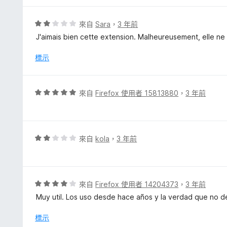
5
分
分
，
評
來自
Sara
，
3 年前
滿
價
J'aimais bien cette extension. Malheureusement, elle n
分
2
5
分
標示
分
，
滿
分
評
來自
Firefox 使用者 15813880
，
3 年前
5
價
分
5
分
，
評
來自
kola
，
3 年前
滿
價
分
2
5
分
分
，
評
來自
Firefox 使用者 14204373
，
3 年前
滿
價
Muy util. Los uso desde hace años y la verdad que no
分
4
5
分
標示
分
，