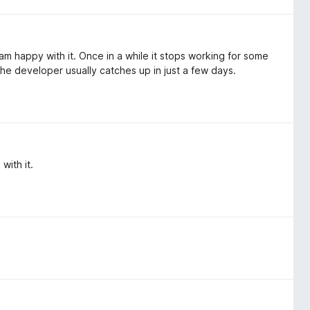
am happy with it. Once in a while it stops working for some
e developer usually catches up in just a few days.
with it.