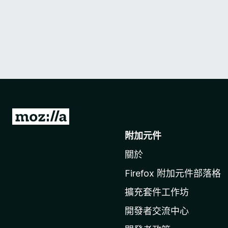
前
往
附加元件
M
關於
o
z
Firefox 附加元件部落格
i
擴充套件工作坊
l
l
開發者交流中心
a