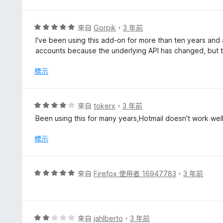
5
分
，
評
來自
Gorpik
，
3 年前
滿
價
I've been using this add-on for more than ten years and 
分
5
accounts because the underlying API has changed, but th
5
分
分
，
標示
滿
分
5
評
來自
tokerx
，
3 年前
分
價
Been using this for many years,Hotmail doesn't work well 
4
分
標示
，
滿
分
評
來自
Firefox 使用者 16947783
，
3 年前
5
價
分
5
分
，
評
來自
jahlberto
，
3 年前