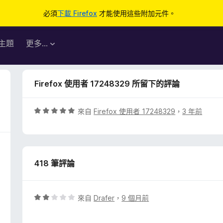
必須
下載 Firefox
才能使用這些附加元件。
主題
更多…
Firefox 使用者 17248329 所留下的評論
評
來自
Firefox 使用者 17248329
，
3 年前
價
5
分
，
418 筆評論
滿
分
5
分
評
來自
Drafer
，
9 個月前
價
2