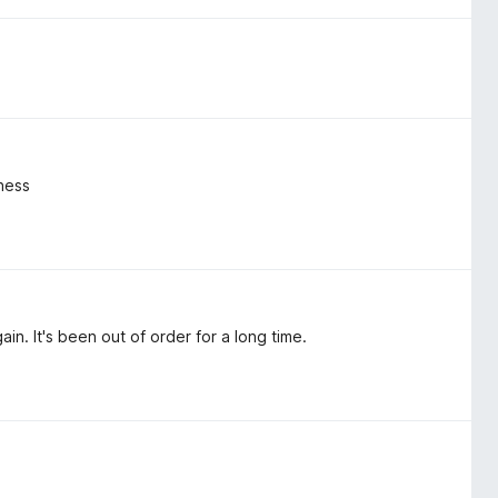
ness
n. It's been out of order for a long time.