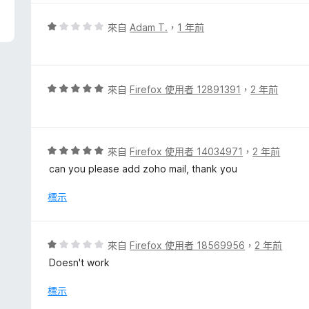
分
，
評
來自
Adam T.
，
1 年前
滿
價
分
1
5
分
分
，
評
來自
Firefox 使用者 12891391
，
2 年前
滿
價
分
5
5
分
分
，
評
來自
Firefox 使用者 14034971
，
2 年前
滿
價
can you please add zoho mail, thank you
分
5
5
分
標示
分
，
滿
分
評
來自
Firefox 使用者 18569956
，
2 年前
5
價
Doesn't work
分
1
分
標示
，