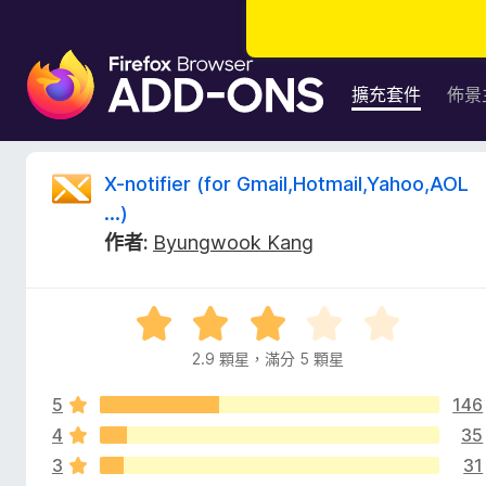
F
i
擴充套件
佈景
r
e
f
X
X-notifier (for Gmail,Hotmail,Yahoo,AOL
o
...)
x
-
作者:
Byungwook Kang
瀏
覽
n
器
評
附
o
價
加
2.9 顆星，滿分 5 顆星
2
元
t
.
件
5
146
9
分
4
35
i
，
3
31
滿