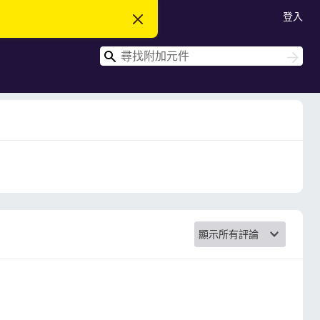
登入
忽
略
此
搜
通
搜
知
尋
尋