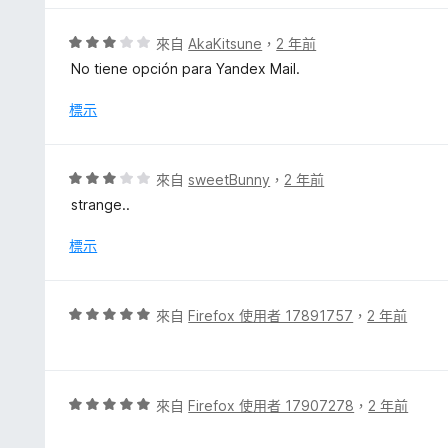
滿
分
評
來自
AkaKitsune
，
2 年前
5
價
No tiene opción para Yandex Mail.
分
3
分
標示
，
滿
分
評
來自
sweetBunny
，
2 年前
5
價
strange..
分
3
分
標示
，
滿
分
評
來自
Firefox 使用者 17891757
，
2 年前
5
價
分
5
分
，
評
來自
Firefox 使用者 17907278
，
2 年前
滿
價
分
5