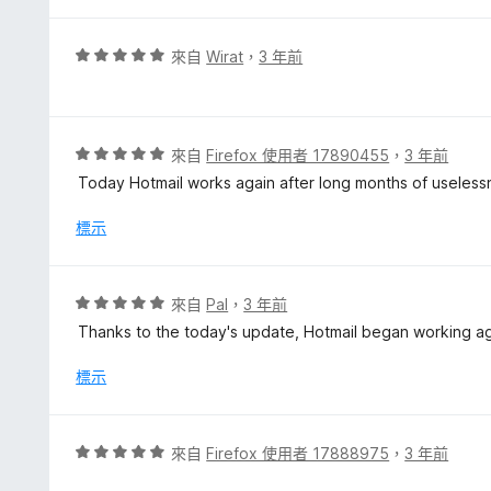
滿
分
評
來自
Wirat
，
3 年前
5
價
分
5
分
，
評
來自
Firefox 使用者 17890455
，
3 年前
滿
價
Today Hotmail works again after long months of useless
分
5
5
分
標示
分
，
滿
分
評
來自
Pal
，
3 年前
5
價
Thanks to the today's update, Hotmail began working agai
分
5
分
標示
，
滿
分
評
來自
Firefox 使用者 17888975
，
3 年前
5
價
分