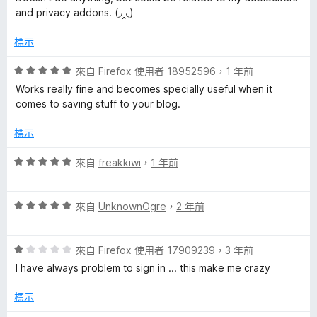
5
1
and privacy addons. (◞‸◟)
的
分
分
，
標示
滿
評
分
評
來自
Firefox 使用者 18952596
，
1 年前
5
價
Works really fine and becomes specially useful when it
論
分
5
comes to saving stuff to your blog.
分
，
標示
滿
分
評
來自
freakkiwi
，
1 年前
5
價
分
5
評
分
來自
UnknownOgre
，
2 年前
價
，
5
滿
評
分
來自
Firefox 使用者 17909239
，
3 年前
分
價
，
5
I have always problem to sign in ... this make me crazy
1
滿
分
分
分
標示
，
5