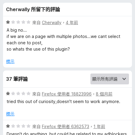
–
分
Cherwally 所留下的評論
貼
評
來自
Cherwally
，
4 年前
文
價
A big no...
1
if we are on a page with multiple photos...we cant select
分
each one to post,
到
，
so whats the use of this plugin?
滿
T
分
標示
5
u
分
37 筆評論
m
評
來自
Firefox 使用者 18823996
，
8 個月前
價
b
tried this out of curiosity,doesn't seem to work anymore.
1
分
標示
l
，
滿
評
來自
Firefox 使用者 6362573
，
1 年前
r
分
價
Doesn't do anything, but could be related to my adblockers