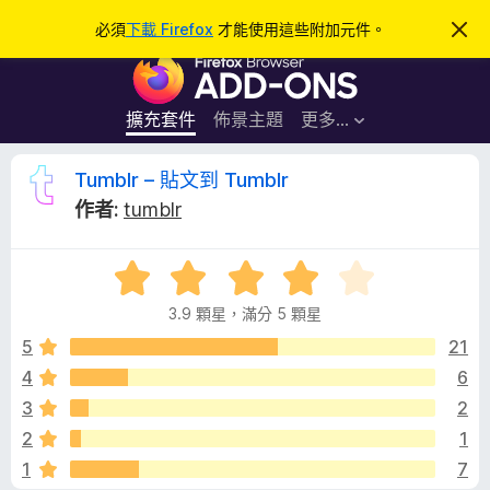
搜
登入
必須
下載 Firefox
才能使用這些附加元件。
忽
略
尋
F
此
通
i
知
r
擴充套件
佈景主題
更多…
e
f
T
Tumblr – 貼文到 Tumblr
o
作者:
tumblr
x
u
瀏
評
覽
m
價
器
3.9 顆星，滿分 5 顆星
3
附
b
.
5
21
加
9
4
6
元
l
分
件
3
2
，
滿
r
2
1
分
1
7
5