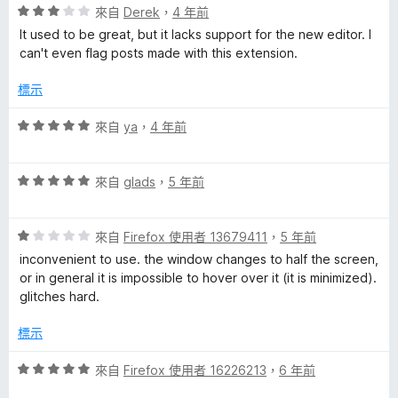
滿
分
評
來自
Derek
，
4 年前
分
價
It used to be great, but it lacks support for the new editor. I
5
3
can't even flag posts made with this extension.
分
分
，
標示
滿
分
評
來自
ya
，
4 年前
5
價
分
5
評
分
來自
glads
，
5 年前
價
，
5
滿
評
分
來自
Firefox 使用者 13679411
，
5 年前
分
價
，
5
inconvenient to use. the window changes to half the screen,
1
滿
分
or in general it is impossible to hover over it (it is minimized).
分
分
glitches hard.
，
5
滿
分
標示
分
5
評
來自
Firefox 使用者 16226213
，
6 年前
分
價