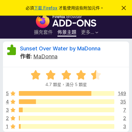
搜
登入
必須
下載 Firefox
才能使用這些附加元件。
忽
略
尋
F
此
通
i
知
r
擴充套件
佈景主題
更多…
e
f
S
Sunset Over Water by MaDonna
o
作者:
MaDonna
x
u
瀏
評
覽
n
價
器
4.7 顆星，滿分 5 顆星
4
附
s
.
5
149
加
7
4
35
元
e
分
件
3
7
，
滿
t
2
2
分
1
3
5