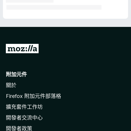
前
往
M
o
附加元件
z
關於
i
l
Firefox 附加元件部落格
l
擴充套件工作坊
a
開發者交流中心
官
網
開發者政策