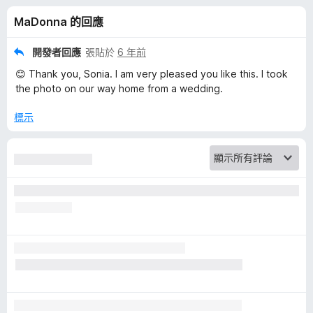
O
分
MaDonna 的回應
v
開發者回應
張貼於
6 年前
e
😊 Thank you, Sonia. I am very pleased you like this. I took
the photo on our way home from a wedding.
r
標示
W
a
t
e
r
b