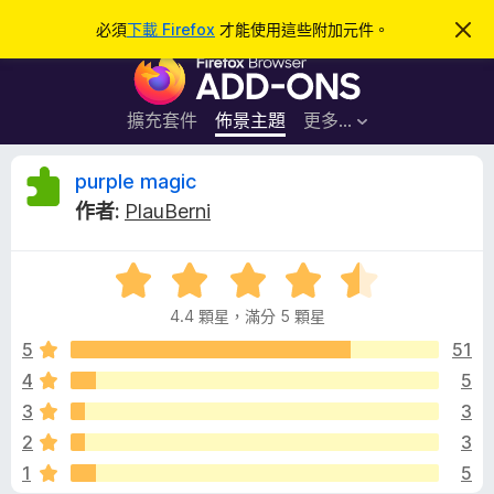
搜
登入
必須
下載 Firefox
才能使用這些附加元件。
忽
略
尋
F
此
通
i
知
r
擴充套件
佈景主題
更多…
e
f
p
purple magic
o
作者:
PlauBerni
x
u
瀏
評
覽
r
價
器
4.4 顆星，滿分 5 顆星
4
附
p
.
5
51
加
4
4
5
元
l
分
件
3
3
，
滿
e
2
3
分
1
5
5