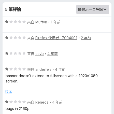
m
分
5 筆評論
a
評
來自
Muffyn
，
1 年前
g
價
1
i
評
分
來自
Firefox 使用者 17904001
，
2 年前
價
，
1
c
滿
評
分
來自
ccvb
，
4 年前
分
價
，
5
的
1
滿
分
評
分
來自
anderfels
，
4 年前
分
評
價
，
5
banner doesn't extend to fullscreen with a 1920x1080
1
滿
分
screen.
論
分
分
，
5
標示
滿
分
分
評
來自
Renega
，
4 年前
5
價
bugs in 2160p
分
1