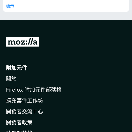
分
標示
，
滿
分
5
分
前
往
M
o
附加元件
z
關於
i
l
Firefox 附加元件部落格
l
擴充套件工作坊
a
開發者交流中心
官
網
開發者政策