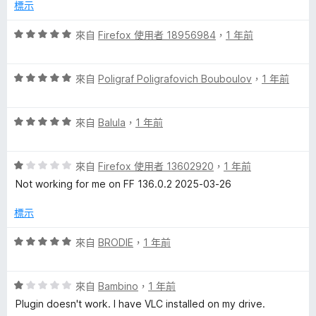
分
標示
5
a
分
評
來自
Firefox 使用者 18956984
，
1 年前
價
y
5
評
分
來自
Poligraf Poligrafovich Bouboulov
，
1 年前
e
價
，
5
滿
評
分
r
來自
Balula
，
1 年前
分
價
，
5
5
滿
分
的
評
分
來自
Firefox 使用者 13602920
，
1 年前
分
價
，
5
Not working for me on FF 136.0.2 2025-03-26
評
1
滿
分
分
分
標示
論
，
5
滿
分
評
來自
BRODIE
，
1 年前
分
價
5
5
分
評
分
來自
Bambino
，
1 年前
價
，
Plugin doesn't work. I have VLC installed on my drive.
1
滿