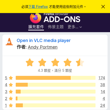
搜
登入
必須
下載 Firefox
才能使用這些附加元件。
忽
略
尋
F
此
通
i
知
r
擴充套件
佈景主題
更多…
e
f
O
Open in VLC media player
o
作者:
Andy Portmen
x
p
瀏
評
覽
e
價
器
4.3 顆星，滿分 5 顆星
4
附
n
.
5
174
加
3
4
38
元
i
分
件
3
14
，
滿
n
2
4
分
1
24
5