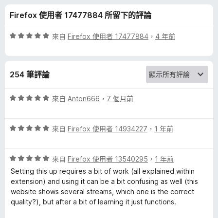
V
分
Firefox 使用者 17477884 所留下的評論
L
評
來自
Firefox 使用者 17477884
，
4 年前
C
價
5
分
m
254 筆評論
，
滿
e
分
評
來自
Anton666
，
7 個月前
5
價
d
分
5
評
分
來自
Firefox 使用者 14934227
，
1 年前
價
，
i
5
滿
評
分
來自
Firefox 使用者 13540295
，
1 年前
分
a
價
，
5
Setting this up requires a bit of work (all explained within
5
滿
分
extension) and using it can be a bit confusing as well (this
p
分
分
website shows several streams, which one is the correct
，
5
quality?), but after a bit of learning it just functions.
l
滿
分