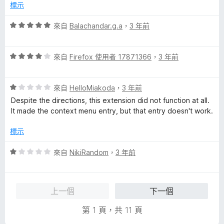
分
分
標示
，
5
滿
分
評
來自
Balachandar.g.a
，
3 年前
分
價
5
5
分
評
分
來自
Firefox 使用者 17871366
，
3 年前
價
，
4
滿
評
分
來自
HelloMiakoda
，
3 年前
分
價
，
5
Despite the directions, this extension did not function at all.
1
滿
分
It made the context menu entry, but that entry doesn't work.
分
分
，
5
標示
滿
分
分
評
來自
NikiRandom
，
3 年前
5
價
分
1
分
上一個
下一個
，
滿
第 1 頁，共 11 頁
分