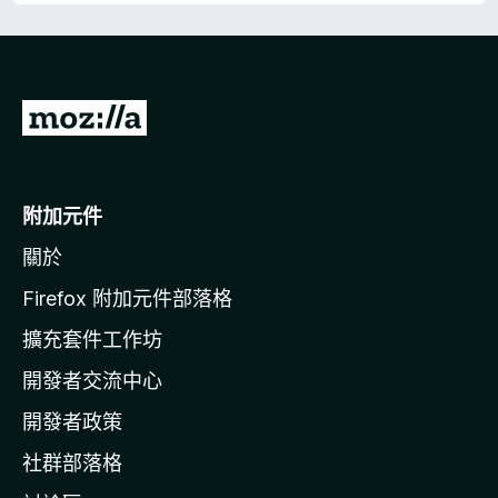
5
分
前
往
M
o
附加元件
z
關於
i
l
Firefox 附加元件部落格
l
擴充套件工作坊
a
開發者交流中心
官
網
開發者政策
社群部落格