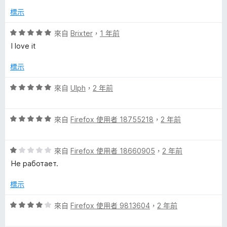
分
分
標示
，
5
滿
分
評
來自
Brixter
，
1 年前
分
價
I love it
5
5
分
分
標示
，
滿
評
來自
Ulph
，
2 年前
分
價
5
5
分
評
分
來自
Firefox 使用者 18755218
，
2 年前
價
，
5
滿
評
分
來自
Firefox 使用者 18660905
，
2 年前
分
價
，
5
Не работает.
1
滿
分
分
分
標示
，
5
滿
分
評
來自
Firefox 使用者 9813604
，
2 年前
分
價
5
4