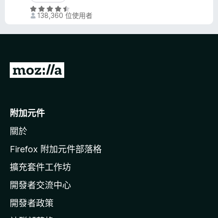
6
5
評
分
分
138,360 位使用者
價
，
4
滿
.
分
5
5
分
分
前
，
往
滿
分
M
5
o
附加元件
分
z
關於
i
l
Firefox 附加元件部落格
l
擴充套件工作坊
a
開發者交流中心
官
網
開發者政策