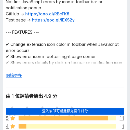
Notifies JavaScript errors by icon in toolbar bar or
notification popup
GitHub →
https://goo.gl/RBcFK8
Test page →
https://goo.gl/IEXS2y
--- FEATURES ---
✔ Change extension icon color in toolbar when JavaScript
error occurs
✔ Show error icon in bottom right page corner
✔ Show errors details by click on toolbar or notification icon
✔ Error source URL in popup is clickable
✔ Show errors details in notification popup
展
閱讀更多
✔ Show errors stack traces
開
✔ Show errors column number
後
✔ Error source in notification popups is clickable
由 1 位評論者給出 4.9 分
✔ Does not overrides user-defined error handler
✔ Handle console.error() calls
目
✔ Handle missing js/css/other missing files 404 errors
登入後即可幫此擴充套件評分
前
✔ Ignore 404 errors initiated by AdBlock and etc
5
11
沒
✔ Ignores repeated errors
4
1
有
✔ Ignores Google Chrome extensions internal errors