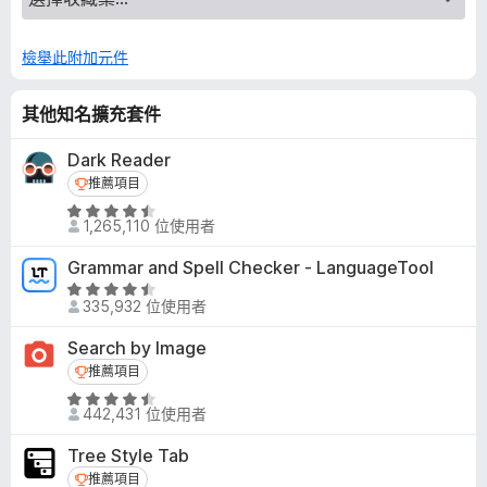
檢舉此附加元件
其他知名擴充套件
Dark Reader
推薦項目
推薦項目
評
1,265,110 位使用者
價
4
Grammar and Spell Checker - LanguageTool
.
評
5
335,932 位使用者
價
分
4
Search by Image
，
.
推薦項目
推薦項目
滿
5
分
評
分
442,431 位使用者
5
價
，
分
4
滿
Tree Style Tab
.
分
推薦項目
推薦項目