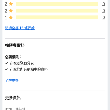
評
3
0
✔ Error text is linked on StackOverflow search
分
✔ Copy errors details to clipboard
2
0
1
0
閱讀全部 12 條評論
權限與資料
必要權限：
存取瀏覽器分頁
存取您所有網站中的資料
了解更多
更多資訊
附加元件網址