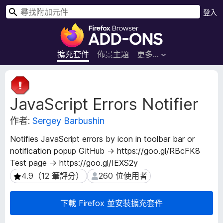
搜
登入
尋
F
i
r
擴充套件
佈景主題
更多…
e
f
擴
o
充
JavaScript Errors Notifier
套
x
件
瀏
作者:
Sergey Barbushin
後
覽
設
器
Notifies JavaScript errors by icon in toolbar bar or
資
附
notification popup GitHub → https://goo.gl/RBcFK8
料
加
Test page → https://goo.gl/IEXS2y
元
4.9（12 筆評分）
260 位使用者
4.9（12 筆評分）
260 位使用者
件
下載 Firefox 並安裝擴充套件