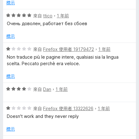
，
5
標示
d
滿
分
分
評
來自
ttico
，
1 年前
i
5
價
Очень доволен, работает без сбоев
分
5
c
分
標示
，
滿
評
t
來自
Firefox 使用者 19179472
，
1 年前
分
價
Non traduce più le pagine intere, qualsiasi sia la lingua
5
1
scelta. Peccato perchè era veloce.
i
分
分
，
標示
o
滿
分
評
來自
Dan
，
1 年前
n
5
價
分
4
評
分
a
來自
Firefox 使用者 13322626
，
1 年前
價
，
Doesn't work and they never reply
1
滿
r
分
分
標示
，
5