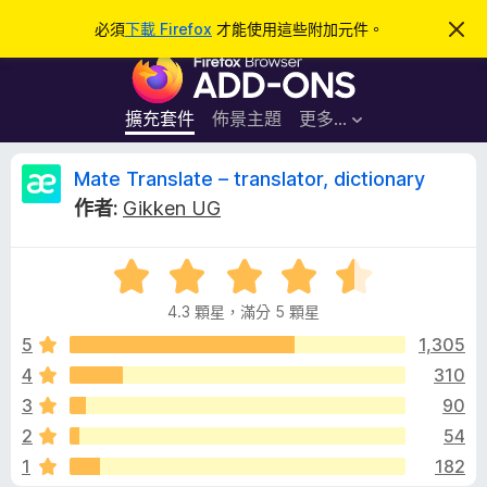
搜
登入
必須
下載 Firefox
才能使用這些附加元件。
忽
略
尋
F
此
通
i
知
r
擴充套件
佈景主題
更多…
e
f
M
Mate Translate – translator, dictionary
o
作者:
Gikken UG
x
a
瀏
評
覽
t
價
器
4.3 顆星，滿分 5 顆星
4
附
e
.
5
1,305
加
3
4
310
元
T
分
件
3
90
，
滿
r
2
54
分
1
182
5