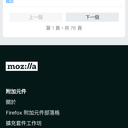
標示
分
上一個
下一個
第 1 頁，共 78 頁
前
往
M
o
附加元件
z
關於
i
l
Firefox 附加元件部落格
l
擴充套件工作坊
a