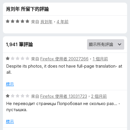
a
分
肖刘年 所留下的評論
n
評
來自
肖刘年
，
4 年前
s
價
5
分
l
1,941 筆評論
，
滿
a
分
評
來自
Firefox 使用者 20027266
，
1 個月前
5
價
Despite its photos, it does not have full-page translation- at
t
分
1
all.
分
，
e
標示
滿
分
評
來自
Firefox 使用者 13031723
，
2 個月前
–
5
價
Не переводит страницы Попробовал не сколько раз... -
分
1
пустышка.
t
分
，
標示
r
滿