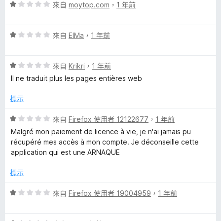
y
滿
分
評
來自
moytop.com
，
1 年前
分
價
的
5
1
分
評
分
來自
ElMa
，
1 年前
價
，
評
1
滿
評
分
來自
Krikri
，
1 年前
分
論
價
，
5
Il ne traduit plus les pages entières web
1
滿
分
分
分
標示
，
5
滿
分
評
來自
Firefox 使用者 12122677
，
1 年前
分
價
Malgré mon paiement de licence à vie, je n'ai jamais pu
5
1
récupéré mes accès à mon compte. Je déconseille cette
分
分
application qui est une ARNAQUE
，
滿
標示
分
5
評
來自
Firefox 使用者 19004959
，
1 年前
分
價
1