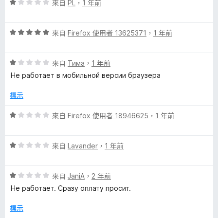
評
分
來自
PL
，
1 年前
價
，
1
滿
評
分
來自
Firefox 使用者 13625371
，
1 年前
分
價
，
5
5
滿
分
評
分
來自
Тима
，
1 年前
分
價
，
5
Не работает в мобильной версии браузера
1
滿
分
分
分
標示
，
5
滿
分
評
來自
Firefox 使用者 18946625
，
1 年前
分
價
5
1
分
評
分
來自
Lavander
，
1 年前
價
，
1
滿
評
分
來自
JaniA
，
2 年前
分
價
，
5
Не работает. Сразу оплату просит.
1
滿
分
分
分
標示
，
5