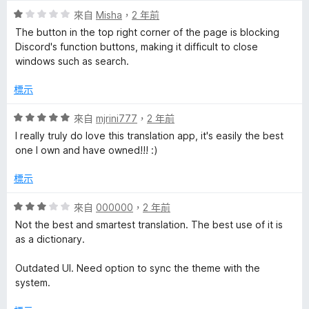
滿
分
評
來自
Misha
，
2 年前
分
價
The button in the top right corner of the page is blocking
5
1
Discord's function buttons, making it difficult to close
分
分
windows such as search.
，
滿
標示
分
5
評
來自
mjrini777
，
2 年前
分
價
I really truly do love this translation app, it's easily the best
5
one I own and have owned!!! :)
分
，
標示
滿
分
評
來自
000000
，
2 年前
5
價
Not the best and smartest translation. The best use of it is
分
3
as a dictionary.
分
，
Outdated UI. Need option to sync the theme with the
滿
system.
分
5