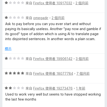
分
評
來自
Firefox 使用者 10917032
，
2 個月前
5
a
價
分
1
評
分
來自
omegadir
，
2 個月前
n
價
，
Ask to pay before you can you ever start and without
1
滿
paying its basically useless. Another "pay now and gamble if
s
分
分
its good" type of addon which is using AI to translate page
，
5
into disjointed sentences. In another words a plain scam.
l
滿
分
分
標示
5
a
分
評
來自
Firefox 使用者 19906142
，
3 個月前
價
t
1
評
分
來自
Firefox 使用者 18077784
，
7 個月前
o
價
，
5
滿
r
評
分
來自
Firefox 使用者 19273476
，
1 年前
分
價
，
5
Used to work very well but seems to have stopped working
2
滿
分
,
the last few months
分
分