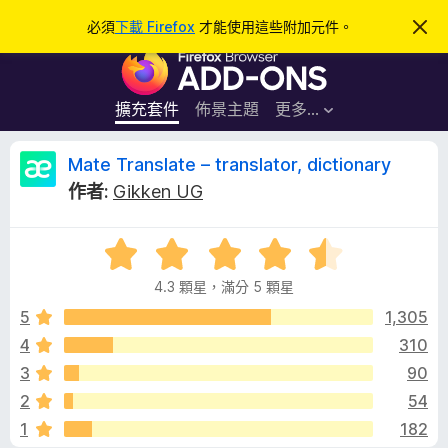
搜
登入
必須
下載 Firefox
才能使用這些附加元件。
忽
略
尋
F
此
通
i
知
r
擴充套件
佈景主題
更多…
e
f
M
Mate Translate – translator, dictionary
o
作者:
Gikken UG
x
a
瀏
評
覽
t
價
器
4.3 顆星，滿分 5 顆星
4
附
e
.
5
1,305
加
3
4
310
元
T
分
件
3
90
，
滿
r
2
54
分
1
182
5