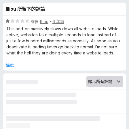
a
分
Illiou 所留下的評論
n
評
來自
Illiou
，
6 年前
s
價
This add-on massively slows down all website loads. While
1
active, websites take multiple seconds to load instead of
分
just a few hundred milliseconds as normally. As soon as you
l
，
deactivate it loading times go back to normal. I'm not sure
滿
what the hell they are doing every time a website loads...
a
分
5
標示
t
分
e
–
t
r