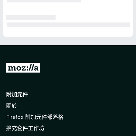
前
往
M
o
附加元件
z
關於
i
l
Firefox 附加元件部落格
l
擴充套件工作坊
a