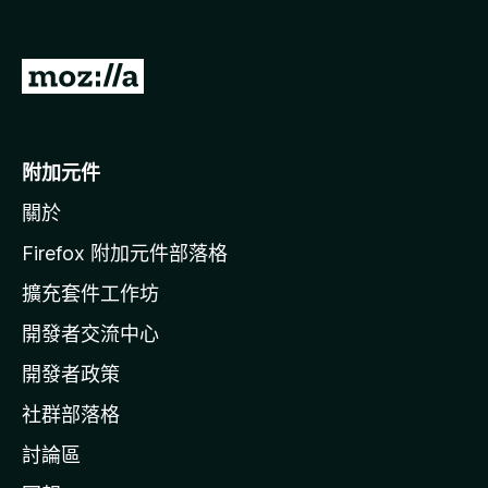
前
往
M
o
附加元件
z
關於
i
l
Firefox 附加元件部落格
l
擴充套件工作坊
a
開發者交流中心
官
網
開發者政策
社群部落格
討論區