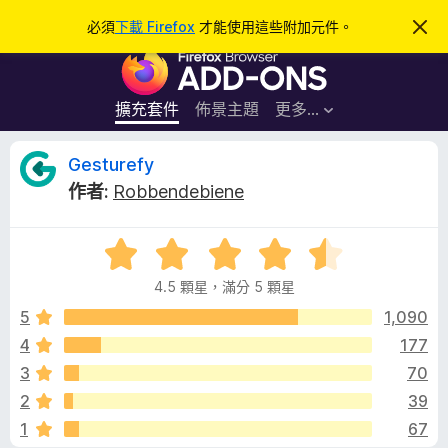
搜
登入
必須
下載 Firefox
才能使用這些附加元件。
忽
略
尋
F
此
通
i
知
r
擴充套件
佈景主題
更多…
e
f
G
Gesturefy
o
作者:
Robbendebiene
x
e
瀏
評
覽
s
價
器
4.5 顆星，滿分 5 顆星
4
附
t
.
5
1,090
加
5
4
177
元
u
分
件
3
70
，
滿
r
2
39
分
1
67
5