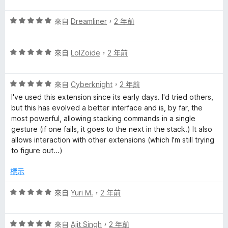
，
5
5
滿
分
評
分
來自
Dreamliner
，
2 年前
分
價
，
5
5
滿
分
評
分
來自
LolZoide
，
2 年前
分
價
，
5
5
滿
分
評
分
來自
Cyberknight
，
2 年前
分
價
，
5
I've used this extension since its early days. I'd tried others,
5
滿
分
but this has evolved a better interface and is, by far, the
分
分
most powerful, allowing stacking commands in a single
，
5
gesture (if one fails, it goes to the next in the stack.) It also
滿
分
allows interaction with other extensions (which I'm still trying
分
to figure out...)
5
分
標示
評
來自
Yuri M.
，
2 年前
價
5
評
分
來自
Ajit Singh
，
2 年前