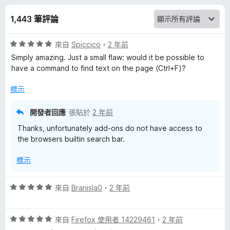
e
分
1,443 筆評論
f
評
來自
Spiccico
，
2 年前
y
價
Simply amazing. Just a small flaw: would it be possible to
5
have a command to find text on the page (Ctrl+F)?
的
分
，
標示
評
滿
分
開發者回應
張貼於
2 年前
5
論
Thanks, unfortunately add-ons do not have access to
分
the browsers builtin search bar.
標示
評
來自
Branisla0
，
2 年前
價
5
評
分
來自
Firefox 使用者 14229461
，
2 年前
價