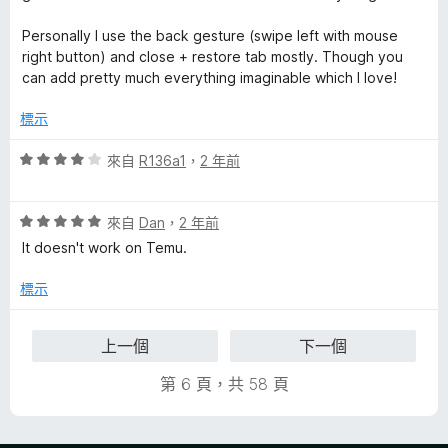
Personally I use the back gesture (swipe left with mouse
right button) and close + restore tab mostly. Though you
can add pretty much everything imaginable which I love!
標示
評
來自
R136a1
，
2 年前
價
4
評
分
來自
Dan
，
2 年前
價
，
It doesn't work on Temu.
5
滿
分
分
標示
，
5
滿
分
上一個
下一個
分
5
第 6 頁，共 58 頁
分