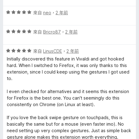
5
5
滿
分
評
分
來自
neo
，
2 年前
分
價
，
5
5
滿
分
評
分
來自
Bricro87
，
2 年前
分
價
，
5
5
滿
分
評
分
來自
LinusCDE
，
2 年前
分
價
，
5
Initially discovered this feature in Vivaldi and got hooked
5
滿
分
hard. When I switched to Firefox, it was only thanks to this
分
分
extension, since I could keep using the gestures I got used
，
5
to.
滿
分
分
I even checked for alternatives and it seems this extension
5
for Firefox is the best one. You can't seemingly do this
分
consistently on Chrome (on Linux at least).
If you love the back swipe gesture on touchpads, this is
basically the same but for a mouse (even faster imo). No
need setting up very complex gestures. Just as simple back
gesture alone makes this extension worth everything.