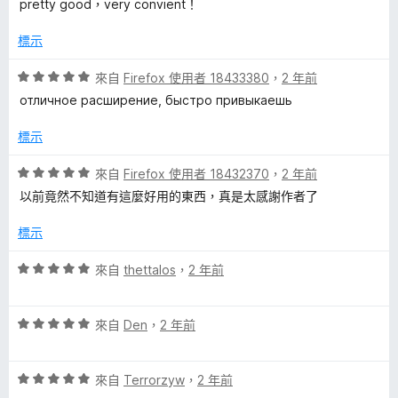
，
pretty good，very convient！
5
滿
分
分
標示
，
5
滿
分
評
來自
Firefox 使用者 18433380
，
2 年前
分
價
отличное расширение, быстро привыкаешь
5
5
分
分
標示
，
滿
評
來自
Firefox 使用者 18432370
，
2 年前
分
價
以前竟然不知道有這麼好用的東西，真是太感謝作者了
5
5
分
分
標示
，
滿
評
來自
thettalos
，
2 年前
分
價
5
5
分
評
分
來自
Den
，
2 年前
價
，
5
滿
評
分
來自
Terrorzyw
，
2 年前
分
價