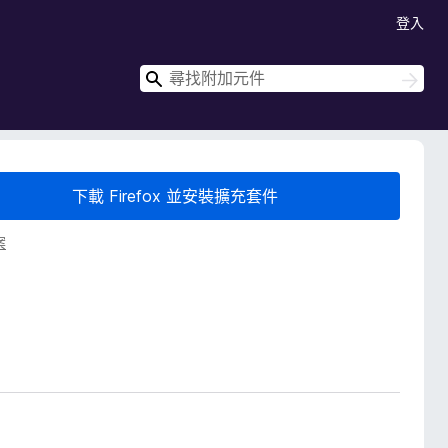
登入
搜
搜
尋
尋
下載 Firefox 並安裝擴充套件
案