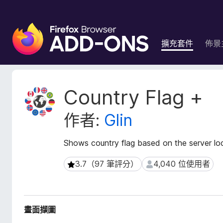
F
i
擴充套件
佈景
r
e
f
o
擴
Country Flag +
x
充
套
瀏
作者:
Glin
件
覽
後
器
設
Shows country flag based on the server loca
附
資
加
料
3.7（97 筆評分）
4,040 位使用者
3.7（97 筆評分）
4,040 位使用者
元
件
畫面擷圖