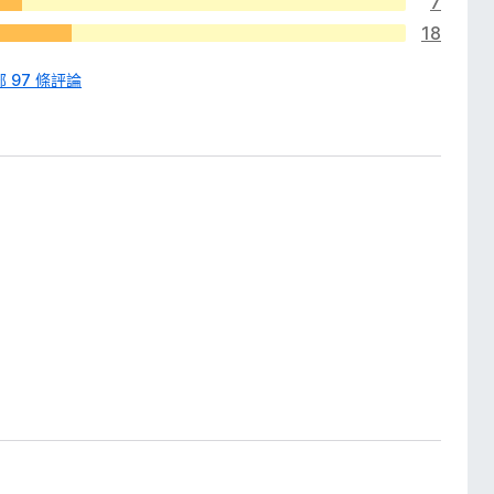
7
18
 97 條評論