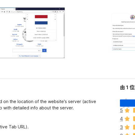
由 1 
目
d on the location of the website's server (active
前
 with detailed info about the server.
5
沒
4
有
評
ctive Tab URL).
3
分