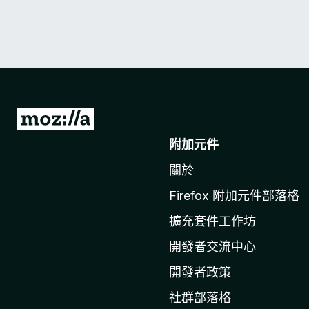
前
往
附加元件
M
關於
o
z
Firefox 附加元件部落格
i
擴充套件工作坊
l
l
開發者交流中心
a
開發者政策
官
社群部落格
網