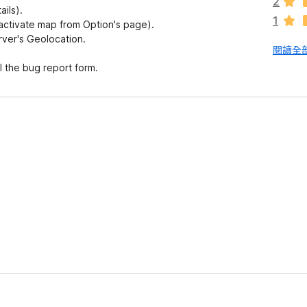
2
ails).
1
(activate map from Option's page).
erver's Geolocation.
閱讀全部
ll the bug report form.