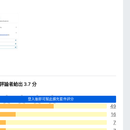
位評論者給出 3.7 分
登入後即可幫此擴充套件評分
49
16
7