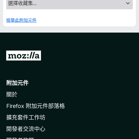
檢舉此附加元件
前
往
M
o
附加元件
z
關於
i
l
Firefox 附加元件部落格
l
擴充套件工作坊
a
開發者交流中心
官
網