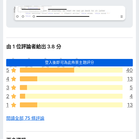
由 1 位評論者給出 3.8 分
目
登入後即可為此佈景主題評分
前
5
40
沒
4
13
有
評
3
5
分
2
4
1
13
閱讀全部 75 條評論