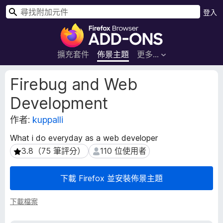
搜
登入
尋
F
i
r
擴充套件
佈景主題
更多…
e
f
擴
Firebug and Web
o
充
Development
套
x
件
瀏
作者:
kuppalli
後
覽
設
器
What i do everyday as a web developer
資
附
3.8（75 筆評分）
110 位使用者
3.8（75 筆評分）
110 位使用者
料
加
元
下載 Firefox 並安裝佈景主題
件
下載檔案