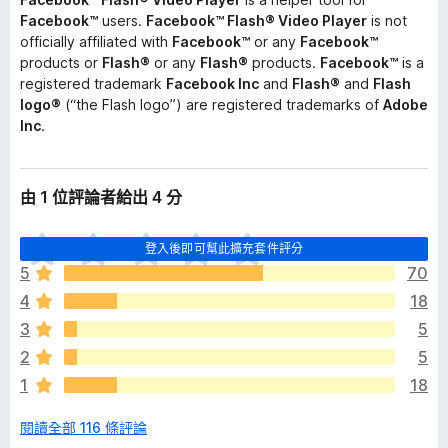
Facebook™
users.
Facebook™ Flash® Video Player
is not
officially affiliated with
Facebook™
or any
Facebook™
products or
Flash®
or any
Flash®
products.
Facebook™
is a
registered trademark
Facebook Inc
and
Flash®
and
Flash
logo®
(“the Flash logo”) are registered trademarks of
Adobe
Inc
.
由 1 位評論者給出 4 分
目
登入後即可幫此擴充套件評分
前
5
70
沒
4
18
有
評
3
5
分
2
5
1
18
閱讀全部 116 條評論