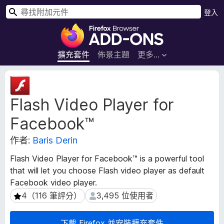
搜
登入
尋
F
i
r
擴充套件
佈景主題
更多…
e
f
擴
o
充
Flash Video Player for
套
x
件
瀏
Facebook™
後
覽
設
器
作者:
Baris Derin
資
附
料
Flash Video Player for Facebook™ is a powerful tool
加
that will let you choose Flash video player as default
元
Facebook video player.
件
4（116 筆評分）
3,495 位使用者
4（116 筆評分）
3,495 位使用者
下載 Firefox 並安裝擴充套件