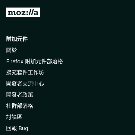
前
往
M
o
附加元件
z
關於
i
l
Firefox 附加元件部落格
l
擴充套件工作坊
a
開發者交流中心
官
網
開發者政策
社群部落格
討論區
回報 Bug