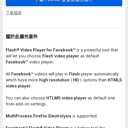
下載檔案
關於此擴充套件
Flash® Video Player for Facebook™
is a powerful tool that
will let you choose
Flash
video player
as default
Facebook™
video player.
All
Facebook™
videos will play in
Flash
player automatically
which have more
high resolution
(
HD
) options than
HTML5
video player
.
You can also choose
HTLM5
video player
as default one
from add-on settings.
MultiProcess
Firefox
Electrolysis
is supported.
Facebook™ Flash® Video Player
is a helper tool for