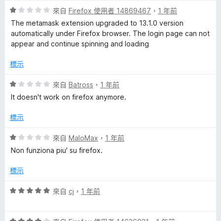
5
評
來自
Firefox 使用者 14869467
，
1 年前
a
分
價
The metamask extension upgraded to 13.1.0 version
1
automatically under Firefox browser. The login page can not
l
分
appear and continue spinning and loading
，
滿
l
標示
分
5
評
來自
Batross
，
1 年前
e
分
價
It doesn't work on firefox anymore.
1
t
分
標示
，
的
滿
評
來自
MaloMax
，
1 年前
分
價
Non funziona piu' su firefox.
5
評
1
分
分
標示
，
論
滿
評
來自
cj
，
1 年前
分
價
5
5
分