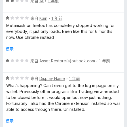
評
來自
Ali
，
1 年前
分
價
5
2
分
評
分
來自
Kain
，
1 年前
價
，
Metamask on firefox has completely stopped working for
1
滿
everybody, it just only loads. Been like this for 6 months
分
分
now. Use chrome instead
，
5
滿
分
標示
分
5
評
來自
Asset.Restore(a)outlook.com
，
1 年前
分
價
1
評
分
來自
Display Name
，
1 年前
價
，
What's happening? Can't even get to the log in page on my
1
滿
wallet. Previously other programs like Trading view needed
分
分
to be closed before it would open but now just nothing.
，
5
Fortunately I also had the Chrome extension installed so was
滿
分
able to access through there. Uninstalled.
分
5
標示
分