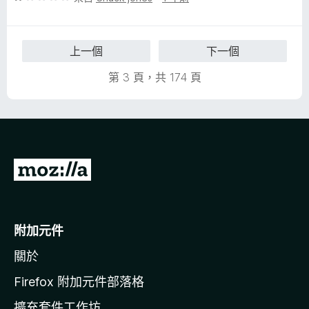
5
價
分
1
分
上一個
下一個
，
滿
第 3 頁，共 174 頁
分
5
分
前
往
M
o
附加元件
z
關於
i
l
Firefox 附加元件部落格
l
擴充套件工作坊