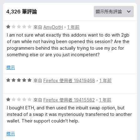
s
分
4,326 筆評論
k
評
來自
AmyDotH
，
1 年前
–
價
I am not sure what exactly this addons want to do with 2gb
1
of ram while not having been opened this session? Are the
C
分
programmers behind this actually trying to use my pc for
，
something else or are you just incompetent?
r
滿
分
標示
5
y
分
評
來自
Firefox 使用者 19419468
，
1 年前
價
p
5
評
分
來自
Firefox 使用者 19415582
，
1 年前
t
價
，
I bought ETH, and then used the inbuilt swap option, but
1
滿
instead of a swap it was mysteriously transferred to another
分
o
分
wallet. Their support couldn't help.
，
5
滿
分
標示
W
分