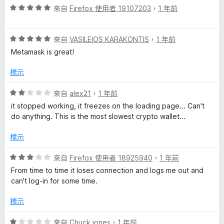
評
分
來自
Firefox 使用者 19107203
，
1 年前
分
價
，
5
5
滿
分
評
分
來自
VASILEIOS KARAKONTIS
，
1 年前
分
價
，
5
Metamask is great!
5
滿
分
分
分
標示
，
5
滿
分
評
來自
alex21
，
1 年前
分
價
it stopped working, it freezes on the loading page... Can't
5
2
do anything. This is the most slowest crypto wallet...
分
分
，
標示
滿
分
評
來自
Firefox 使用者 18925940
，
1 年前
5
價
From time to time it loses connection and logs me out and
分
3
can't log-in for some time.
分
，
標示
滿
分
評
來自
Chuck jones
，
1 年前