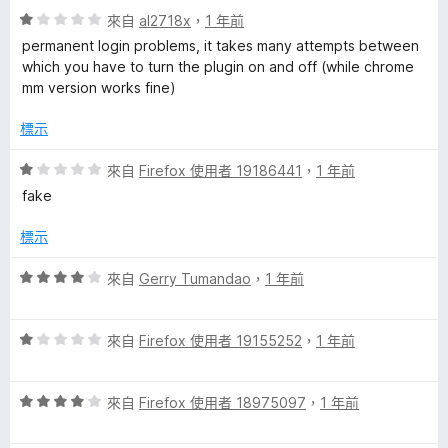
評
來自
al2718x
，
1 年前
價
permanent login problems, it takes many attempts between
1
which you have to turn the plugin on and off (while chrome
分
mm version works fine)
，
滿
標示
分
5
評
來自
Firefox 使用者 19186441
，
1 年前
分
價
fake
1
分
標示
，
滿
評
來自
Gerry Tumandao
，
1 年前
分
價
5
4
分
評
分
來自
Firefox 使用者 19155252
，
1 年前
價
，
1
滿
評
分
來自
Firefox 使用者 18975097
，
1 年前
分
價
，
5
4
滿
分