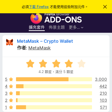
搜
登入
必須
下載 Firefox
才能使用這些附加元件。
忽
略
尋
F
此
通
i
知
r
擴充套件
佈景主題
更多…
e
f
M
MetaMask – Crypto Wallet
o
作者:
MetaMask
x
e
瀏
評
覽
t
價
器
4.2 顆星，滿分 5 顆星
4
附
a
.
5
3,000
加
2
4
442
元
M
分
件
3
210
，
滿
a
2
103
分
1
571
5