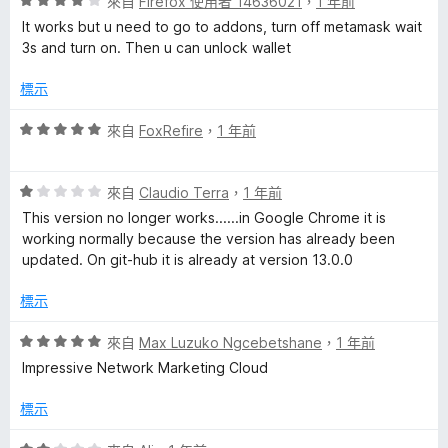
評
分
來自
Firefox 使用者 14636021
，
1 年前
價
，
It works but u need to go to addons, turn off metamask wait
4
滿
3s and turn on. Then u can unlock wallet
分
分
，
5
標示
滿
分
分
評
來自
FoxRefire
，
1 年前
5
價
分
5
評
分
來自
Claudio Terra
，
1 年前
價
，
This version no longer works......in Google Chrome it is
1
滿
working normally because the version has already been
分
分
updated. On git-hub it is already at version 13.0.0
，
5
滿
分
標示
分
5
評
來自
Max Luzuko Ngcebetshane
，
1 年前
分
價
Impressive Network Marketing Cloud
5
分
標示
，
滿