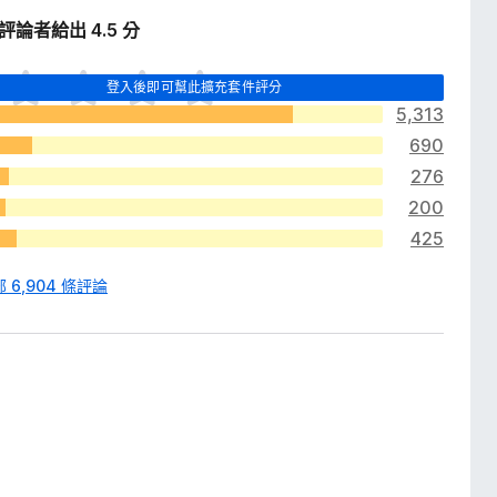
位評論者給出 4.5 分
登入後即可幫此擴充套件評分
5,313
690
276
200
425
 6,904 條評論