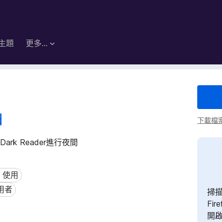
主題
更多…
d
下載檔
k Reader進行夜間
d™ 使用
 使用
使用者
者
掃描
Fir
開