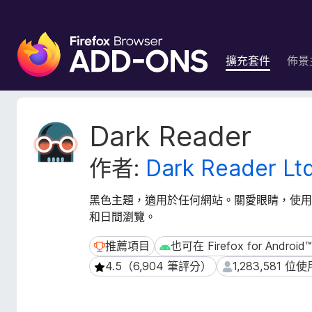
F
i
擴充套件
佈景
r
e
f
o
擴
Dark Reader
x
充
套
瀏
作者:
Dark Reader Lt
件
覽
後
器
設
黑色主題，適用於任何網站。關愛眼睛，使用Dar
附
資
和日間瀏覽。
加
料
元
推薦項目
也可在 Firefox for Androi
推薦項目
也可在 Firefox for Android™
件
4.5（6,904 筆評分）
1,283,581 位
4.5（6,904 筆評分）
1,283,581 位使用