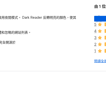
由 1 
目
模式。 Dark Reader 反轉明亮的顏色，使其
前
5
沒
4
有
體和忽略的網站列表。
評
3
分
它完全開源於
2
1
閱讀全部