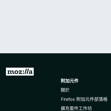
前
往
附加元件
M
關於
o
z
Firefox 附加元件部落格
i
擴充套件工作坊
l