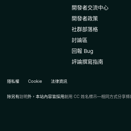
l
開發者交流中心
a
開發者政策
官
社群部落格
網
討論區
回報 Bug
評論撰寫指南
隱私權
Cookie
法律資訊
除另有
註明
外，本站內容皆採用
創用 CC 姓名標示—相同方式分享條款