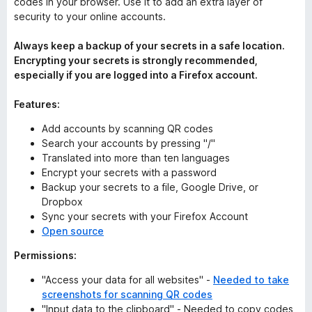
codes in your browser. Use it to add an extra layer of
security to your online accounts.
Always keep a backup of your secrets in a safe location.
Encrypting your secrets is strongly recommended,
especially if you are logged into a Firefox account.
Features:
Add accounts by scanning QR codes
Search your accounts by pressing "/"
Translated into more than ten languages
Encrypt your secrets with a password
Backup your secrets to a file, Google Drive, or
Dropbox
Sync your secrets with your Firefox Account
Open source
Permissions:
"Access your data for all websites" -
Needed to take
screenshots for scanning QR codes
"Input data to the clipboard" - Needed to copy codes