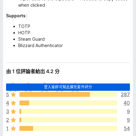
when clicked
Supports:
TOTP
HOTP
Steam Guard
Blizzard Authenticator
由 1 位評論者給出 4.2 分
目
登入後即可幫此擴充套件評分
前
5
287
沒
4
40
有
評
3
9
分
2
9
1
54