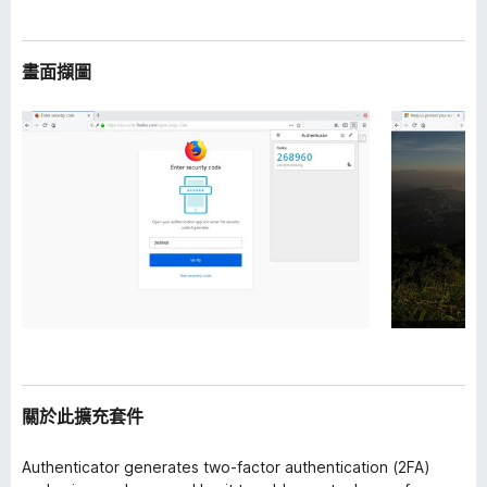
畫面擷圖
關於此擴充套件
Authenticator generates two-factor authentication (2FA)