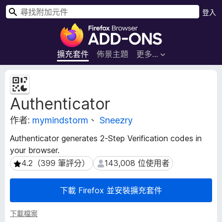
搜
登入
尋
F
i
r
擴充套件
佈景主題
更多…
e
f
擴
o
充
Authenticator
套
x
件
瀏
作者:
mymindstorm
、
Sneezry
後
覽
設
器
Authenticator generates 2-Step Verification codes in
資
附
your browser.
料
加
4.2（399 筆評分）
143,008 位使用者
4.2（399 筆評分）
143,008 位使用者
元
件
下載 Firefox 並安裝擴充套件
下載檔案