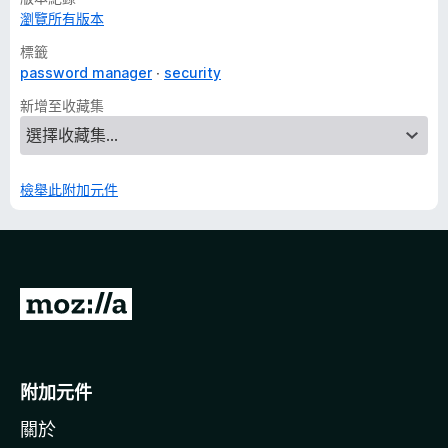
瀏覽所有版本
標籤
password manager
security
新增至收藏集
檢舉此附加元件
前
往
M
o
附加元件
z
關於
i