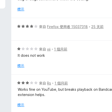
分
，
標示
滿
分
5
評
來自
Firefox 使用者 15037318
，
25 天前
分
價
4
分
，
評
來自
vii
，
1 個月前
滿
價
It does not work
分
1
5
分
標示
分
，
滿
分
評
來自
Rs
，
1 個月前
5
價
Works fine on YouTube, but breaks playback on Bandcamp
分
3
extension helps.
分
，
標示
滿