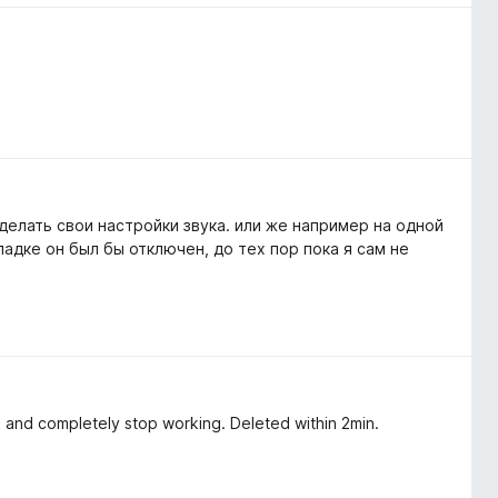
елать свои настройки звука. или же например на одной
ладке он был бы отключен, до тех пор пока я сам не
ack and completely stop working. Deleted within 2min.