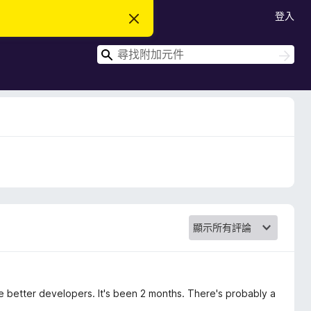
登入
忽
略
此
搜
通
搜
知
尋
尋
 better developers. It's been 2 months. There's probably a