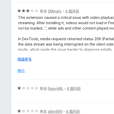
滿
分
評
來自
SMinato
，
4 個月前
5
價
This extension caused a critical issue with video play
分
3
streaming. After installing it, videos would not load in 
分
not be loaded…”, while ads and other content played no
，
滿
In DevTools, media requests returned status 206 (Partial
分
the data stream was being interrupted on the client side.
5
mode, which made the issue harder to diagnose initially.
分
展
閱讀更多
This behavior suggests that the extension interferes dir
開
(MediaElement/WebAudio), causing conflicts with brows
後
標示
After removing the extension, the problem was complete
Use with caution, as this extension may break video pla
subdomain media delivery.
評
來自
RaaynML
，
4 個月前
價
1
分
，
評
來自
allan999
，
4 個月前