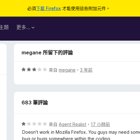
必須
下載 Firefox
才能使用這些附加元件。
主題
更多…
megane 所留下的評論
評
來自
megane
，
3 年前
價
3
分
，
683 筆評論
滿
分
5
分
評
來自
Agent Realist
，
17 小時前
價
Doesn't work in Mozilla Firefox. You guys may need some
1
bug or bugs somewhere within the coding.