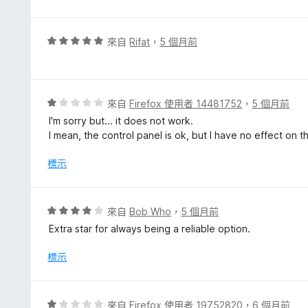
，
滿
分
評
來自
Rifat
，
5 個月前
5
價
分
5
分
，
評
來自
Firefox 使用者 14481752
，
5 個月前
滿
價
I'm sorry but... it does not work.
分
1
I mean, the control panel is ok, but I have no effect on t
5
分
分
，
標示
滿
分
5
評
來自
Bob Who
，
5 個月前
分
價
Extra star for always being a reliable option.
4
分
標示
，
滿
分
評
來自
Firefox 使用者 19752820
，
6 個月前