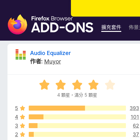
F
i
擴充套件
佈景
r
e
f
A
Audio Equalizer
o
作者:
Muyor
x
u
瀏
覽
d
評
器
價
附
4 顆星，滿分 5 顆星
i
4
加
分
元
5
393
，
o
件
滿
4
101
分
3
62
E
5
2
37
分