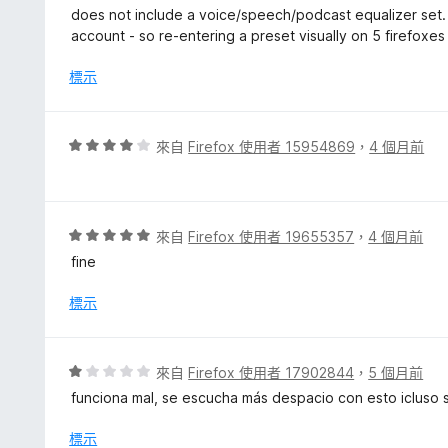
滿
價
does not include a voice/speech/podcast equalizer set. 
分
1
account - so re-entering a preset visually on 5 firefoxes
5
分
分
，
標示
滿
分
5
評
來自
Firefox 使用者 15954869
，
4 個月前
分
價
4
分
，
評
來自
Firefox 使用者 19655357
，
4 個月前
滿
價
fine
分
5
5
分
標示
分
，
滿
分
評
來自
Firefox 使用者 17902844
，
5 個月前
5
價
funciona mal, se escucha más despacio con esto icluso 
分
1
分
標示