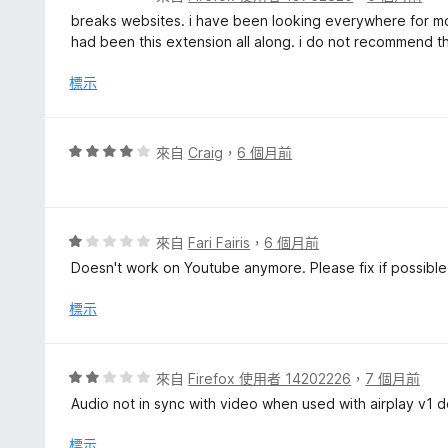
5
價
breaks websites. i have been looking everywhere for mon
分
1
had been this extension all along. i do not recommend this,
分
，
標示
滿
分
5
評
來自
Craig
，
6 個月前
分
價
4
分
，
評
來自
Fari Fairis
，
6 個月前
滿
價
Doesn't work on Youtube anymore. Please fix if possible 
分
1
5
分
標示
分
，
滿
分
評
來自
Firefox 使用者 14202226
，
7 個月前
5
價
Audio not in sync with video when used with airplay v1 d
分
2
分
標示