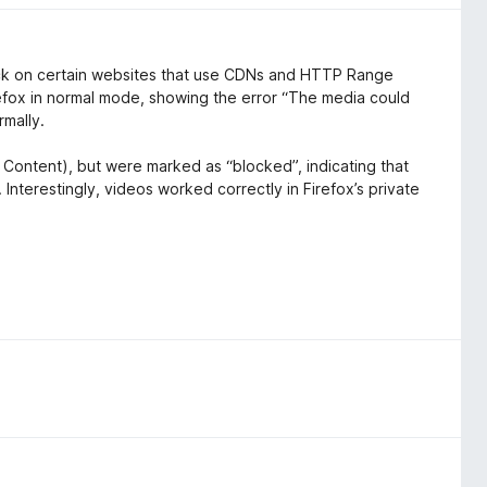
back on certain websites that use CDNs and HTTP Range
Firefox in normal mode, showing the error “The media could
rmally.
 Content), but were marked as “blocked”, indicating that
 Interestingly, videos worked correctly in Firefox’s private
ectly with the media playback pipeline
er security policies (CORS/ORB) or segmented streaming.
ly resolved without any changes to browser settings.
yback on sites that rely on CDN-based streaming or cross-