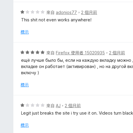
分
5
評
來自
adonios77
，
2 個月前
分
價
This shit not even works anywhere!
1
分
標示
，
滿
分
評
來自
Firefox 使用者 15020935
，
2 個月前
5
價
ещё лучше было бы, если на каждую вкладку можно д
分
5
вкладке он работает (активирован) , но на другой вк
分
включу )
，
滿
標示
分
5
分
評
來自
AJ
，
2 個月前
價
Legit just breaks the site i try use it on. Videos turn bl
1
分
標示
，