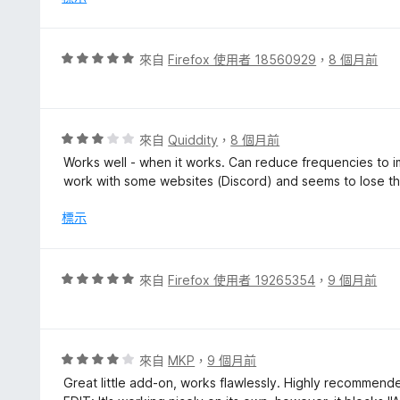
，
滿
分
評
來自
Firefox 使用者 18560929
，
8 個月前
5
價
分
5
分
，
評
來自
Quiddity
，
8 個月前
滿
價
Works well - when it works. Can reduce frequencies to
分
3
work with some websites (Discord) and seems to lose t
5
分
分
，
標示
滿
分
5
評
來自
Firefox 使用者 19265354
，
9 個月前
分
價
5
分
，
評
來自
MKP
，
9 個月前
滿
價
Great little add-on, works flawlessly. Highly recommend
分
4