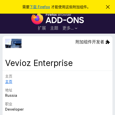
搜
登录
需要
下载 Firefox
才能使用这些附加组件。
忽
略
索
F
此
通
i
知
r
扩展
主题
更多…
e
f
附加组件开发者
o
x
浏
Vevioz Enterprise
览
器
主页
附
主页
加
组
地址
件
Russia
职业
Developer