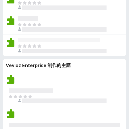
无
目
评
前
分
尚
无
目
评
前
分
尚
无
目
评
前
分
尚
Vevioz Enterprise 制作的主题
无
评
分
目
前
尚
无
评
分