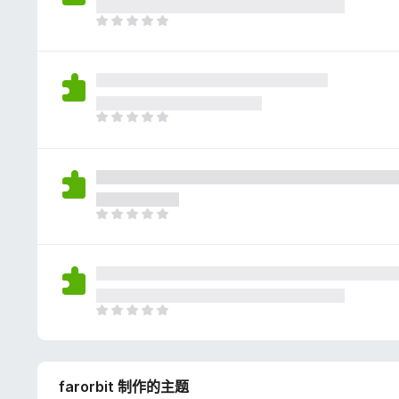
评
分
目
前
尚
无
评
分
目
前
尚
无
评
分
目
前
尚
无
评
分
目
前
尚
无
farorbit 制作的主题
评