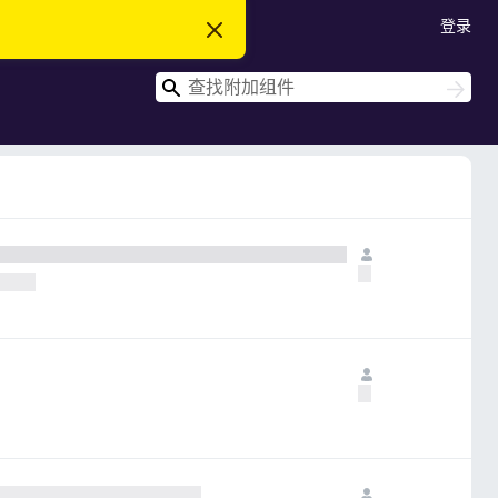
登录
忽
略
此
搜
通
搜
知
索
索