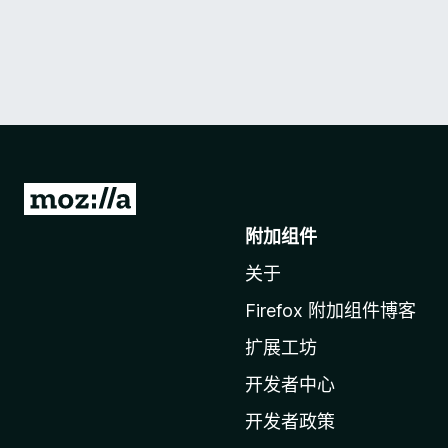
转
至
附加组件
M
关于
o
z
Firefox 附加组件博客
i
扩展工坊
l
l
开发者中心
a
开发者政策
主