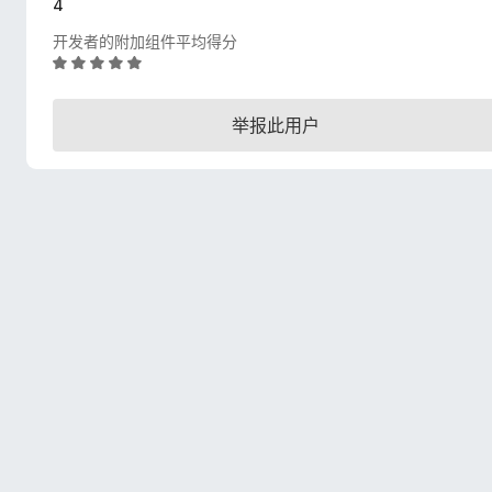
4
开发者的附加组件平均得分
评
分
5
举报此用户
/
5