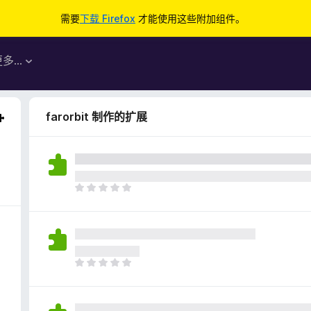
需要
下载 Firefox
才能使用这些附加组件。
更多…
farorbit 制作的扩展
目
前
尚
无
评
分
目
前
尚
无