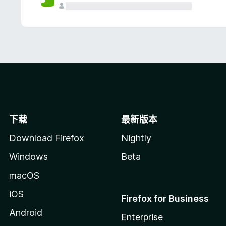
下载
最新版本
Download Firefox
Nightly
Windows
Beta
macOS
iOS
Firefox for Business
Android
Enterprise