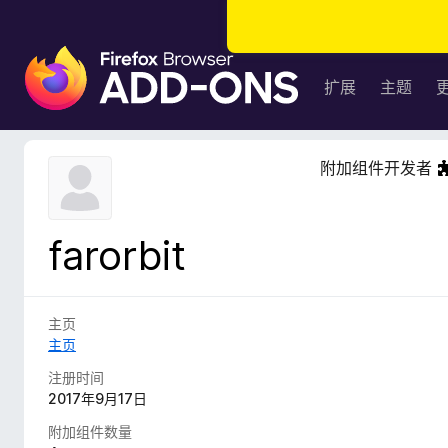
F
i
扩展
主题
r
e
f
附加组件开发者
o
x
浏
farorbit
览
器
附
加
主页
组
主页
件
注册时间
2017年9月17日
附加组件数量