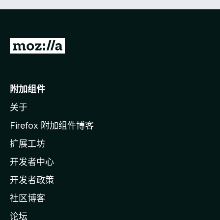
转
至
M
o
附加组件
z
关于
i
l
Firefox 附加组件博客
l
扩展工坊
a
开发者中心
主
页
开发者政策
社区博客
论坛