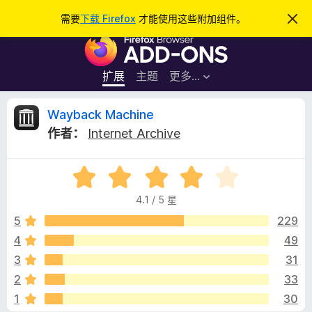
搜
登录
需要
下载 Firefox
才能使用这些附加组件。
忽
略
索
F
此
通
i
知
r
扩展
主题
更多…
e
f
W
Wayback Machine
o
作者：
Internet Archive
x
a
浏
评
览
y
分
器
4.1 / 5 星
4
附
b
.
5
229
加
1
4
49
组
a
/
件
3
31
5
c
2
33
1
30