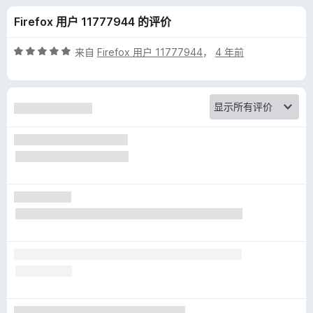
k
Firefox 用户 11777944 的评价
M
评
来自
Firefox 用户 11777944
，
4 年前
a
分
5
/
c
5
h
i
n
e
的
评