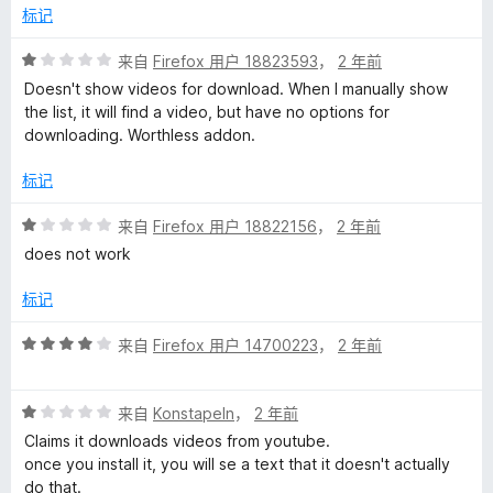
/
标记
5
评
来自
Firefox 用户 18823593
，
2 年前
分
Doesn't show videos for download. When I manually show
1
the list, it will find a video, but have no options for
/
downloading. Worthless addon.
5
标记
评
来自
Firefox 用户 18822156
，
2 年前
分
does not work
1
/
标记
5
评
来自
Firefox 用户 14700223
，
2 年前
分
4
评
/
来自
Konstapeln
，
2 年前
分
5
Claims it downloads videos from youtube.
1
once you install it, you will se a text that it doesn't actually
/
do that.