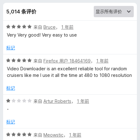
o
5,014 条评价
w
评
来自
Bruce
，
1 年前
n
分
Very Very good! Very easy to use
5
l
/
标记
5
o
评
来自
Firefox 用户 18464169
，
1 年前
分
Video Downloader is an excellent reliable tool for random
5
a
cruisers like me I use it all the time at 480 to 1080 resolution
/
5
标记
d
评
来自
Artur Roberts
，
1 年前
e
分
-
1
r
/
标记
5
p
评
来自
Meowstic
，
1 年前