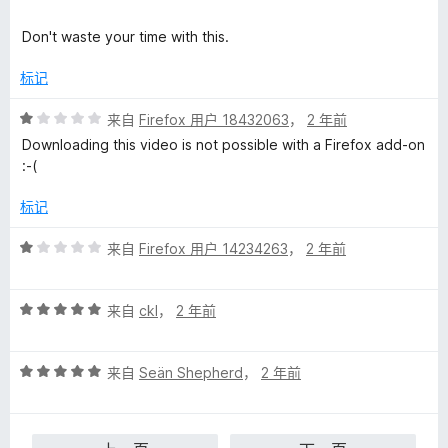
5
Don't waste your time with this.
标记
评
来自
Firefox 用户 18432063
，
2 年前
分
Downloading this video is not possible with a Firefox add-on
1
:-(
/
5
标记
评
来自
Firefox 用户 14234263
，
2 年前
分
1
评
/
来自
ckl
，
2 年前
分
5
5
评
/
来自
Seän Shepherd
，
2 年前
分
5
5
/