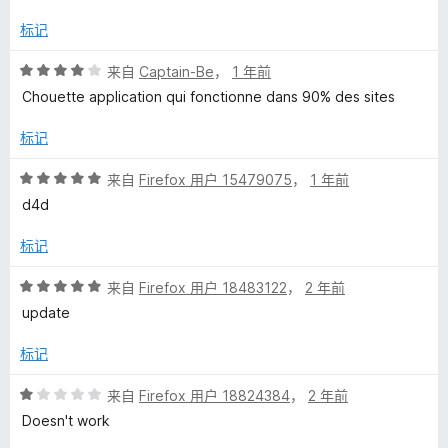
1
/
标记
5
评
来自
Captain-Be
，
1 年前
分
Chouette application qui fonctionne dans 90% des sites
4
/
标记
5
评
来自
Firefox 用户 15479075
，
1 年前
分
d4d
5
/
标记
5
评
来自
Firefox 用户 18483122
，
2 年前
分
update
5
/
标记
5
评
来自
Firefox 用户 18824384
，
2 年前
分
Doesn't work
1