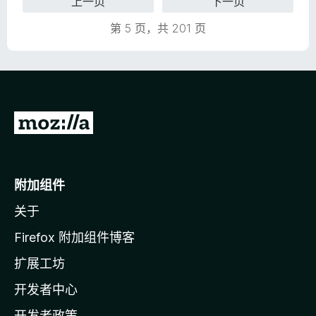
上一页
下一页
5
第 5 页，共 201 页
转
至
M
o
附加组件
z
关于
i
l
Firefox 附加组件博客
l
扩展工坊
a
开发者中心
主
页
开发者政策