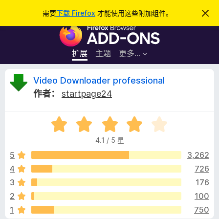
搜
登录
需要
下载 Firefox
才能使用这些附加组件。
忽
略
索
F
此
通
i
知
r
扩展
主题
更多…
e
f
V
Video Downloader professional
o
作者：
startpage24
x
i
浏
评
览
d
分
器
4.1 / 5 星
4
附
e
.
5
3,262
加
1
4
726
组
o
/
件
3
176
5
D
2
100
1
750