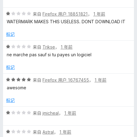
分
5
r
评
/
来自
Firefox 用户 18851821
，
1 年前
分
5
WATERMARK MAKES THIS USELESS. DONT DOWNLOAD IT
o
1
/
标记
f
5
评
来自
Trikse
，
1 年前
分
e
ne marche pas sauf si tu payes un logiciel
1
/
标记
s
5
评
来自
Firefox 用户 16767455
，
1 年前
s
分
awesome
5
i
/
标记
5
o
评
来自
jmicheal
，
1 年前
分
1
n
评
/
来自
Astral
，
1 年前