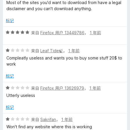
分
5
Most of the sites you'd want to download from have a legal
a
1
disclaimer and you can't download anything.
/
l
5
标记
的
评
来自
Firefox 用户 13449786
，
1 年前
分
5
评
评
/
来自
Leaf Tide🍃
，
1 年前
分
5
Compleatly useless and wants you to buy some stuff 20$ to
价
1
work
/
5
标记
评
来自
Firefox 用户 13626979
，
1 年前
分
Utterly useless
1
/
标记
5
评
来自
Sakrifan
，
1 年前
分
Won't find any website where this is working