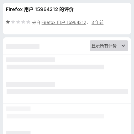
C
Firefox 用户 15964312 的评价
h
评
来自
Firefox 用户 15964312
，
3 年前
a
分
1
/
t
5
p
r
o
n
o
u