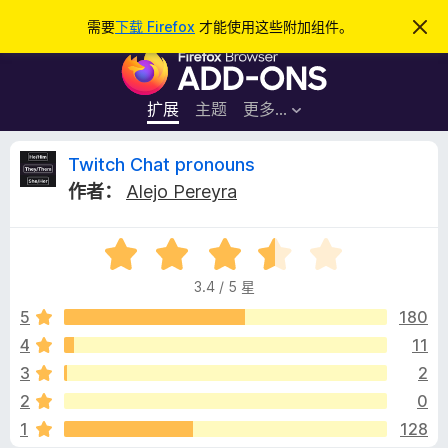
搜
登录
需要
下载 Firefox
才能使用这些附加组件。
忽
略
索
F
此
通
i
知
r
扩展
主题
更多…
e
f
T
Twitch Chat pronouns
o
作者：
Alejo Pereyra
x
w
浏
评
览
i
分
器
3.4 / 5 星
3
附
t
.
5
180
加
4
4
11
组
c
/
件
3
2
5
h
2
0
1
128