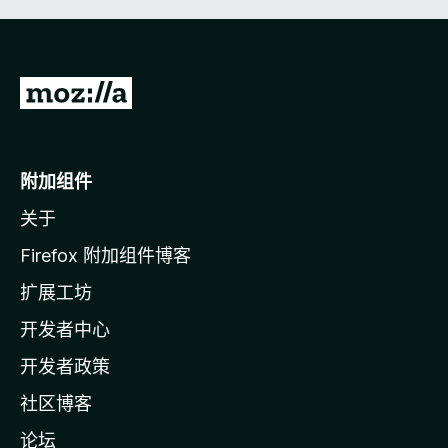
转
至
M
o
附加组件
z
关于
i
l
Firefox 附加组件博客
l
扩展工坊
a
开发者中心
主
页
开发者政策
社区博客
论坛