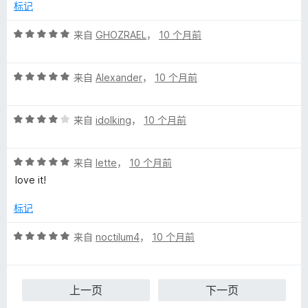
/
标记
5
评
来自
GHOZRAEL
，
10 个月前
分
5
评
/
来自
Alexander
，
10 个月前
分
5
5
评
/
来自
idolking
，
10 个月前
分
5
4
评
/
来自
lette
，
10 个月前
分
5
love it!
5
/
标记
5
评
来自
noctilum4
，
10 个月前
分
5
/
上一页
下一页
5