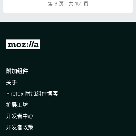
第 6 页，共 151 页
转
至
M
o
附加组件
z
关于
i
l
Firefox 附加组件博客
l
扩展工坊
a
开发者中心
主
页
开发者政策