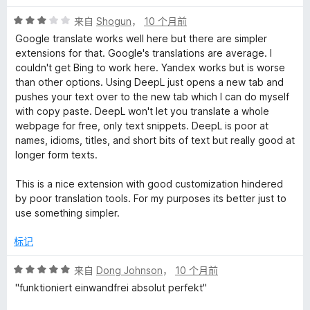
5
评
/
来自
Shogun
，
10 个月前
分
5
Google translate works well here but there are simpler
3
extensions for that. Google's translations are average. I
/
couldn't get Bing to work here. Yandex works but is worse
5
than other options. Using DeepL just opens a new tab and
pushes your text over to the new tab which I can do myself
with copy paste. DeepL won't let you translate a whole
webpage for free, only text snippets. DeepL is poor at
names, idioms, titles, and short bits of text but really good at
longer form texts.
This is a nice extension with good customization hindered
by poor translation tools. For my purposes its better just to
use something simpler.
标记
评
来自
Dong Johnson
，
10 个月前
分
"funktioniert einwandfrei absolut perfekt"
5