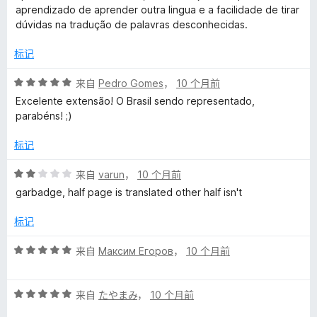
aprendizado de aprender outra lingua e a facilidade de tirar
dúvidas na tradução de palavras desconhecidas.
标记
评
来自
Pedro Gomes
，
10 个月前
分
Excelente extensão! O Brasil sendo representado,
5
parabéns! ;)
/
5
标记
评
来自
varun
，
10 个月前
分
garbadge, half page is translated other half isn't
2
/
标记
5
评
来自
Максим Егоров
，
10 个月前
分
5
评
/
来自
たやまみ
，
10 个月前
分
5