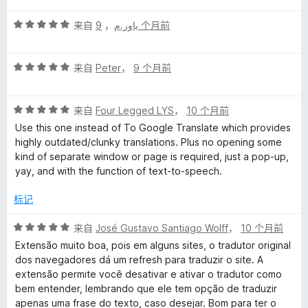
5
评
/
来自
，
یاور.م
9 个月前
分
5
5
评
/
来自
Peter
，
9 个月前
分
5
5
评
/
来自
Four Legged LYS
，
10 个月前
分
5
Use this one instead of To Google Translate which provides
5
highly outdated/clunky translations. Plus no opening some
/
kind of separate window or page is required, just a pop-up,
5
yay, and with the function of text-to-speech.
标记
评
来自
José Gustavo Santiago Wolff
，
10 个月前
分
Extensão muito boa, pois em alguns sites, o tradutor original
5
dos navegadores dá um refresh para traduzir o site. A
/
extensão permite você desativar e ativar o tradutor como
5
bem entender, lembrando que ele tem opção de traduzir
apenas uma frase do texto, caso desejar. Bom para ter o