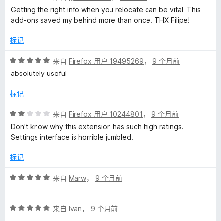
分
5
Getting the right info when you relocate can be vital. This
P
5
add-ons saved my behind more than once. THX Filipe!
/
5
a
标记
评
来自
Firefox 用户 19495269
，
9 个月前
g
分
absolutely useful
5
e
/
标记
5
s
评
来自
Firefox 用户 10244801
，
9 个月前
分
Don't know why this extension has such high ratings.
的
2
Settings interface is horrible jumbled.
/
5
评
标记
评
来自
Marw
，
9 个月前
价
分
5
评
/
来自
Ivan
，
9 个月前
分
5