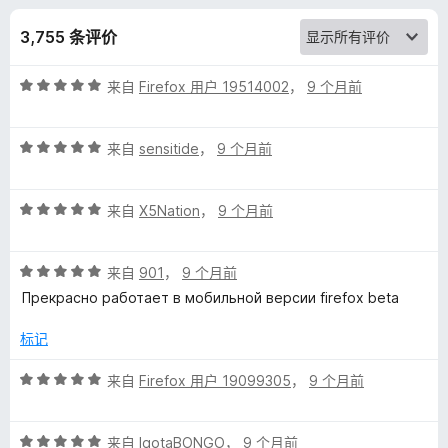
a
3,755 条评价
n
评
来自
Firefox 用户 19514002
，
9 个月前
s
分
5
l
评
/
来自
sensitide
，
9 个月前
分
5
5
a
评
/
来自
X5Nation
，
9 个月前
分
5
t
5
评
/
来自
901
，
9 个月前
e
分
5
Прекрасно работает в мобильной версии firefox beta
5
W
/
标记
5
评
来自
Firefox 用户 19099305
，
9 个月前
e
分
5
b
评
/
来自
IgotaBONGO
，
9 个月前