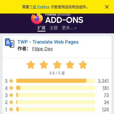
搜
登录
需要
下载 Firefox
才能使用这些附加组件。
忽
略
索
F
此
通
i
知
r
扩展
主题
更多…
e
f
T
TWP - Translate Web Pages
o
作者：
Filipe Dev
x
W
浏
评
览
P
分
器
4.8 / 5 星
4
附
-
.
5
3,341
加
8
4
181
组
T
/
件
3
73
5
r
2
34
1
126