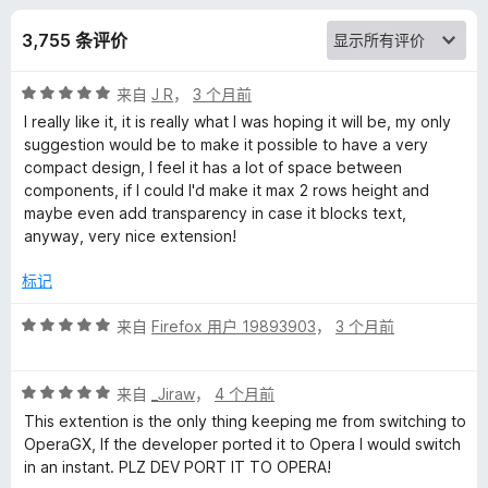
a
3,755 条评价
n
评
来自
J R
，
3 个月前
s
分
I really like it, it is really what I was hoping it will be, my only
5
suggestion would be to make it possible to have a very
l
/
compact design, I feel it has a lot of space between
5
components, if I could I'd make it max 2 rows height and
a
maybe even add transparency in case it blocks text,
anyway, very nice extension!
t
标记
e
评
来自
Firefox 用户 19893903
，
3 个月前
分
W
5
评
/
来自
_Jiraw
，
4 个月前
分
e
5
This extention is the only thing keeping me from switching to
5
OperaGX, If the developer ported it to Opera I would switch
/
in an instant. PLZ DEV PORT IT TO OPERA!
b
5