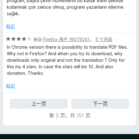
program, başka çeviri hizmetlerini bu kadar etkin şekilde
/
kullanmak çok zekice olmuş, programı yazanların ellerine
5
sağlık.
标记
评
来自
Firefox 用户 16079241
，
5 个月前
分
In Chrome version there is possibility to translate PDF files.
4
Why not in Firefox? And when you try to download, why
/
downloads only original and not the translation ? Only for
5
this my 4 stars. In case the stars will be 10. And also
donation. Thanks.
标记
上一页
下一页
第 3 页，共 151 页