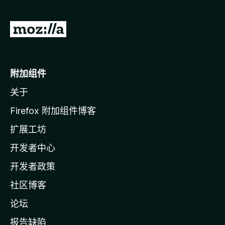
转
至
M
o
附加组件
z
关于
i
l
Firefox 附加组件博客
l
扩展工坊
a
开发者中心
主
页
开发者政策
社区博客
论坛
报告缺陷