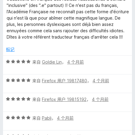
/
"inclusive" (des ".e" partout) !! Ce n'est pas du français,
5
l'Académie Française ne reconnaît pas cette forme d'écriture
qui n'est là que pour abîmer cette magnifique langue. De
plus, les personnes dyslexiques sont déjà bien assez
ennuyées comme cela sans rajouter des difficultés idiotes.
Dîtes à votre référent traducteur français d'arrêter cela !!!
标记
评
来自
Goldie Lin
，
4 个月前
分
5
评
/
来自
Firefox 用户 19817480
，
4 个月前
分
5
5
评
/
来自
Firefox 用户 19815192
，
4 个月前
分
5
5
评
/
来自
Pabli
，
4 个月前
分
5
5