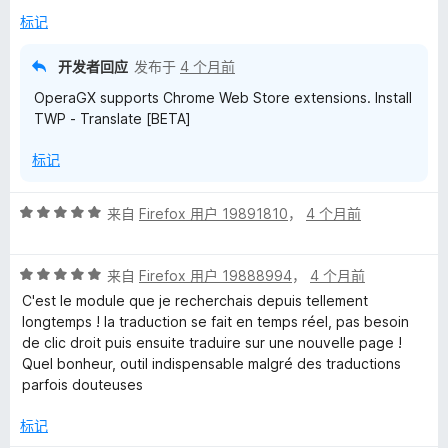
标记
P
开发者回应
发布于
4 个月前
a
OperaGX supports Chrome Web Store extensions. Install
TWP - Translate [BETA]
g
标记
e
评
来自
Firefox 用户 19891810
，
4 个月前
s
分
5
的
评
/
来自
Firefox 用户 19888994
，
4 个月前
分
5
C'est le module que je recherchais depuis tellement
5
评
longtemps ! la traduction se fait en temps réel, pas besoin
/
de clic droit puis ensuite traduire sur une nouvelle page !
5
Quel bonheur, outil indispensable malgré des traductions
价
parfois douteuses
标记