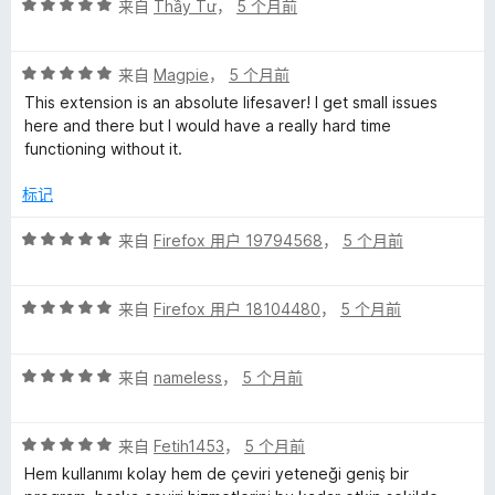
评
/
来自
Thầy Tư
，
5 个月前
分
5
5
评
/
来自
Magpie
，
5 个月前
分
5
This extension is an absolute lifesaver! I get small issues
5
here and there but I would have a really hard time
/
functioning without it.
5
标记
评
来自
Firefox 用户 19794568
，
5 个月前
分
5
评
/
来自
Firefox 用户 18104480
，
5 个月前
分
5
5
评
/
来自
nameless
，
5 个月前
分
5
5
评
/
来自
Fetih1453
，
5 个月前
分
5
Hem kullanımı kolay hem de çeviri yeteneği geniş bir
5