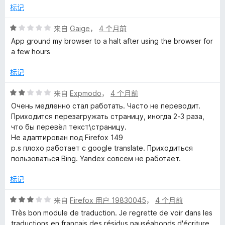
5
标记
评
来自
Gaige
，
4 个月前
分
App ground my browser to a halt after using the browser for
1
a few hours
/
5
标记
评
来自
Expmodo
，
4 个月前
分
Очень медленно стал работать. Часто не переводит.
2
Приходится перезагружать страницу, иногда 2-3 раза,
/
что бы перевёл текст\страницу.
5
Не адаптирован под Firefox 149
p.s плохо работает с google translate. Приходиться
пользоваться Bing. Yandex совсем не работает.
标记
评
来自
Firefox 用户 19830045
，
4 个月前
分
Très bon module de traduction. Je regrette de voir dans les
3
traductions en français des résidus nauséabonds d'écriture