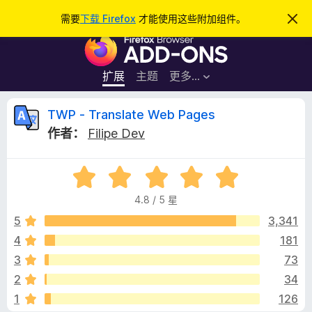
搜
登录
需要
下载 Firefox
才能使用这些附加组件。
忽
略
索
F
此
通
i
知
r
扩展
主题
更多…
e
f
T
TWP - Translate Web Pages
o
作者：
Filipe Dev
x
W
浏
评
览
P
分
器
4.8 / 5 星
4
附
-
.
5
3,341
加
8
4
181
组
T
/
件
3
73
5
r
2
34
1
126