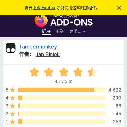
搜
登录
需要
下载 Firefox
才能使用这些附加组件。
忽
略
索
F
此
通
i
知
r
扩展
主题
更多…
e
f
T
Tampermonkey
o
作者：
Jan Biniok
x
a
浏
评
览
m
分
器
4.7 / 5 星
4
附
p
.
5
4,622
加
7
4
290
组
e
/
件
3
86
5
r
2
45
1
253