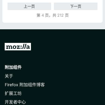
/
上一页
下一页
5
第 4 页，共 212 页
转
至
M
o
附加组件
z
关于
i
l
Firefox 附加组件博客
l
扩展工坊
a
开发者中心
主