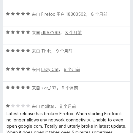
分
5
5
评
/
来自
Firefox 用户 18303502
，
8 个月前
分
5
5
评
/
来自
dRAZY99
，
8 个月前
分
5
5
评
/
来自
Th4t
，
9 个月前
分
5
5
评
/
来自
Lazy Cat
，
9 个月前
分
5
5
评
/
来自
zzz_132
，
9 个月前
分
5
5
评
/
来自
molitar
，
9 个月前
分
5
Latest release has broken Firefox. When starting Firefox it
1
no longer allows any network connectivity. Unable to even
/
open google.com. Totally and utterly broke in latest update.
5
When it does open it takes over 5 minutes sometimes