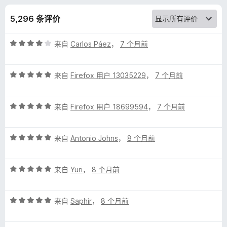
m
5,296 条评价
o
评
来自
Carlos Páez
，
7 个月前
n
分
4
k
评
/
来自
Firefox 用户 13035229
，
7 个月前
分
5
5
e
评
/
来自
Firefox 用户 18699594
，
7 个月前
分
5
y
5
评
/
来自
Antonio Johns
，
8 个月前
的
分
5
5
评
评
/
来自
Yuri
，
8 个月前
分
5
5
价
评
/
来自
Saphir
，
8 个月前
分
5
5