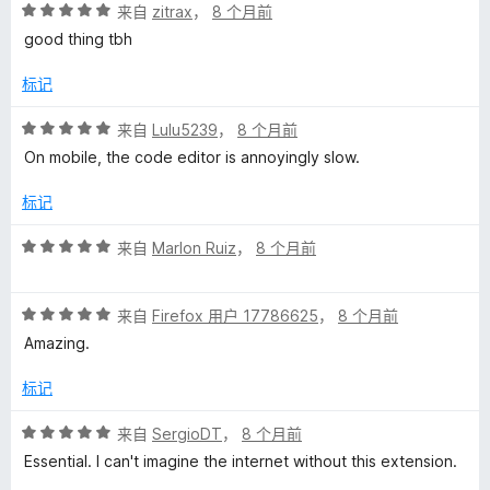
评
/
来自
zitrax
，
8 个月前
分
5
good thing tbh
5
/
标记
5
评
来自
Lulu5239
，
8 个月前
分
On mobile, the code editor is annoyingly slow.
5
/
标记
5
评
来自
Marlon Ruiz
，
8 个月前
分
5
评
/
来自
Firefox 用户 17786625
，
8 个月前
分
5
Amazing.
5
/
标记
5
评
来自
SergioDT
，
8 个月前
分
Essential. I can't imagine the internet without this extension.
5