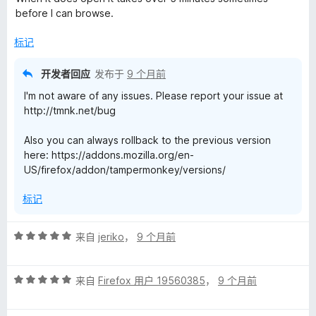
before I can browse.
标记
开发者回应
发布于
9 个月前
I'm not aware of any issues. Please report your issue at
http://tmnk.net/bug
Also you can always rollback to the previous version
here: https://addons.mozilla.org/en-
US/firefox/addon/tampermonkey/versions/
标记
评
来自
jeriko
，
9 个月前
分
5
评
/
来自
Firefox 用户 19560385
，
9 个月前
分
5
5