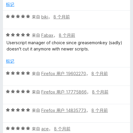
/
标记
5
评
来自
biki
，
8 个月前
分
5
评
/
来自
Fabax
，
8 个月前
分
5
Userscript manager of choice since greasemonkey (sadly)
5
doesn't cut it anymore with newer scripts.
/
5
标记
评
来自
Firefox 用户 19602270
，
8 个月前
分
5
评
/
来自
Firefox 用户 17775866
，
8 个月前
分
5
5
评
/
来自
Firefox 用户 14835773
，
8 个月前
分
5
5
评
/
来自
ace
，
8 个月前