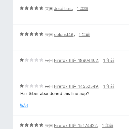
/
5
评
来自
José Luis
，
1 年前
分
5
/
5
评
来自
colorist48
，
1 年前
分
5
/
5
评
来自
Firefox 用户 18904402
，
1 年前
分
1
/
5
评
来自
Firefox 用户 14552549
，
1 年前
分
Has Siber abandoned this fine app?
1
/
标记
5
评
来自
Firefox 用户 15174422
，
1 年前