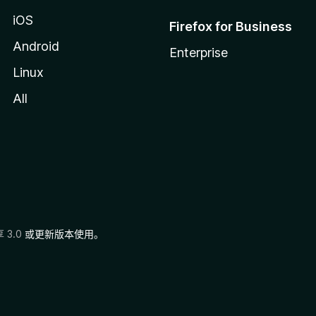
iOS
Firefox for Business
Android
Enterprise
Linux
All
3.0
或更新版本使用。