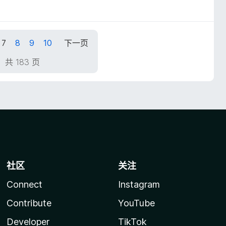
7
8
9
10
下一页
，共 183 页
社区
关注
Connect
Instagram
Contribute
YouTube
Developer
TikTok