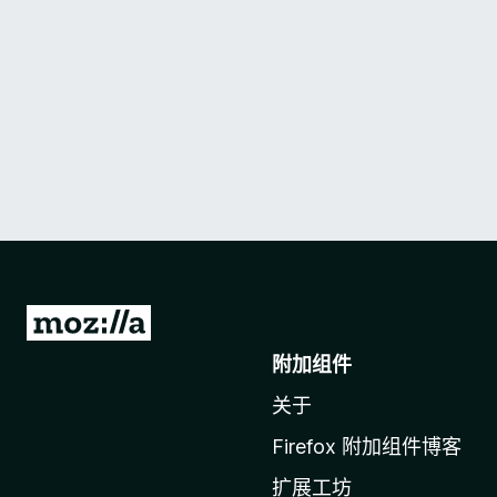
转
至
附加组件
M
关于
o
z
Firefox 附加组件博客
i
扩展工坊