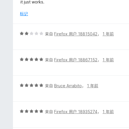
分
it just works.
5
/
标记
5
评
来自
Firefox 用户 18815042
，
1 年前
分
2
/
5
评
来自
Firefox 用户 18867152
，
1 年前
分
5
/
5
评
来自
Bruce Arrabito
，
1 年前
分
5
/
5
评
来自
Firefox 用户 18935274
，
1 年前
分
5