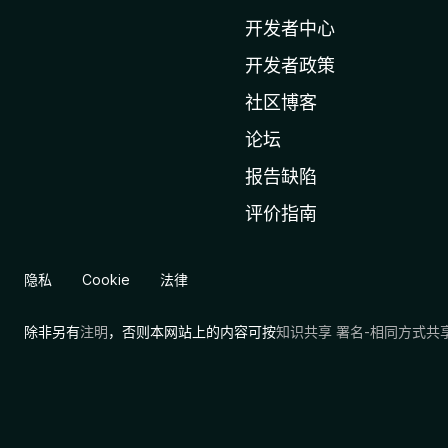
l
l
开发者中心
a
开发者政策
主
社区博客
页
论坛
报告缺陷
评价指南
隐私
Cookie
法律
除非另有
注明
，否则本网站上的内容可按
知识共享 署名-相同方式共享 