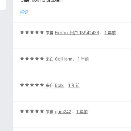
Utile, non ho problemi
5
/
标记
5
评
来自
Firefox 用户 18942436
，
1 年前
分
5
/
5
评
来自
CollHarm
，
1 年前
分
5
/
5
评
来自
Bob
，
1 年前
分
5
/
5
评
来自
guru242
，
1 年前
分
5
/