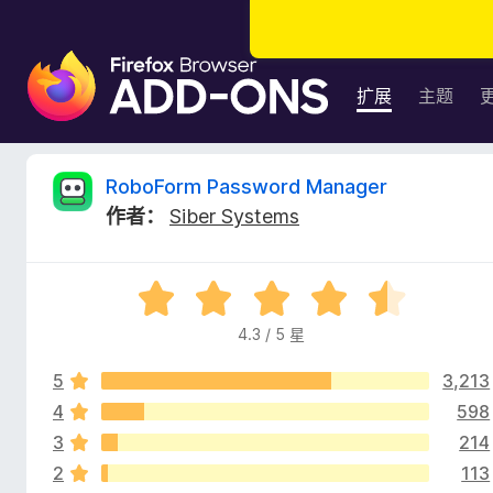
F
i
扩展
主题
r
e
f
R
RoboForm Password Manager
o
作者：
Siber Systems
x
o
浏
览
b
评
器
分
附
4.3 / 5 星
o
4
加
.
组
5
3,213
3
F
件
/
4
598
5
3
214
o
2
113