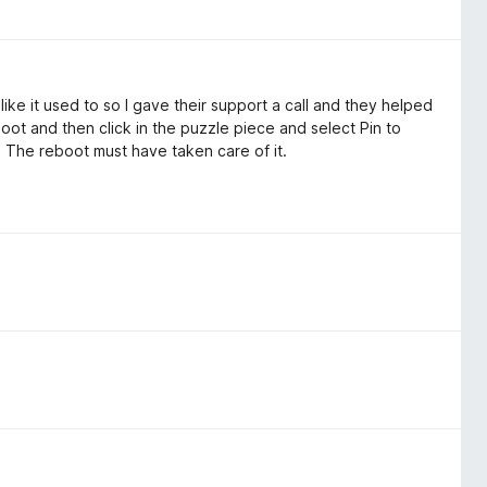
ike it used to so I gave their support a call and they helped
oot and then click in the puzzle piece and select Pin to
. The reboot must have taken care of it.