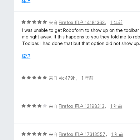
标记
5
评
来自
Firefox 用户 14181363
，
1 年前
分
I was unable to get Roboform to show up on the toolbar l
5
me right away. If this happens to you they told me to reb
/
Toolbar. I had done that but that option did not show up
5
标记
评
来自
vic479h
，
1 年前
分
5
/
5
评
来自
Firefox 用户 12198313
，
1 年前
分
4
/
5
评
来自
Firefox 用户 17313557
，
1 年前