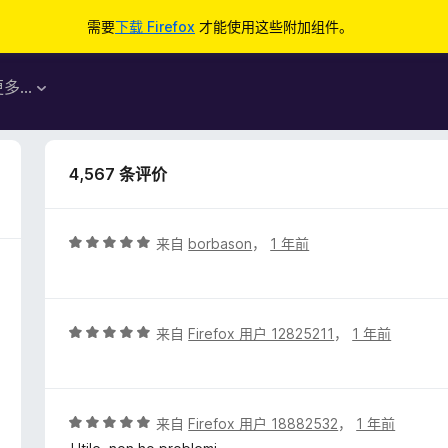
需要
下载 Firefox
才能使用这些附加组件。
更多…
4,567 条评价
评
来自
borbason
，
1 年前
分
5
/
5
评
来自
Firefox 用户 12825211
，
1 年前
分
5
/
5
评
来自
Firefox 用户 18882532
，
1 年前
分