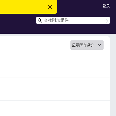
登录
忽
略
此
搜
通
搜
知
索
索