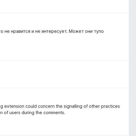
о не нравится и не интересует. Может они тупо
ng extension could concern the signalling of other practices
on of users during the comments.