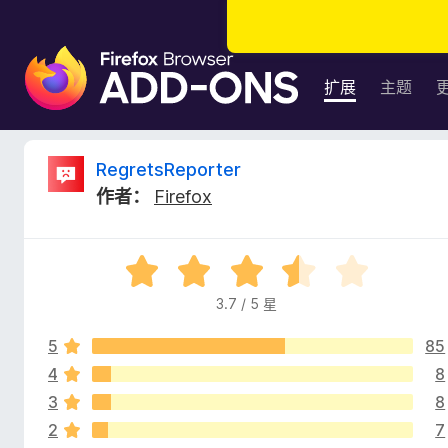
F
i
扩展
主题
r
e
f
R
RegretsReporter
o
作者：
Firefox
x
e
浏
览
g
评
器
分
附
3.7 / 5 星
r
3
加
.
组
5
85
7
e
件
/
4
8
5
3
8
t
2
7