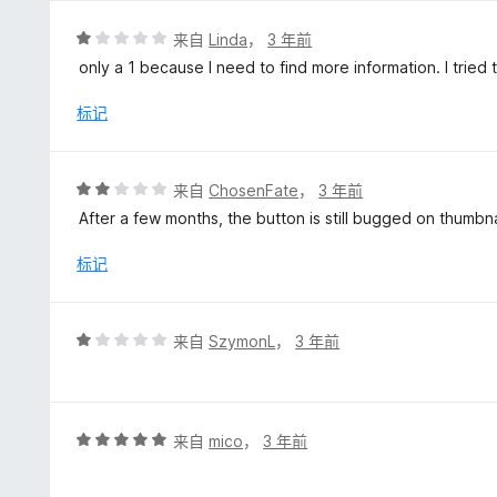
/
5
评
来自
Linda
，
3 年前
分
only a 1 because I need to find more information. I tried 
1
/
标记
5
评
来自
ChosenFate
，
3 年前
分
After a few months, the button is still bugged on thumb
2
/
标记
5
评
来自
SzymonL
，
3 年前
分
1
/
5
评
来自
mico
，
3 年前
分
5