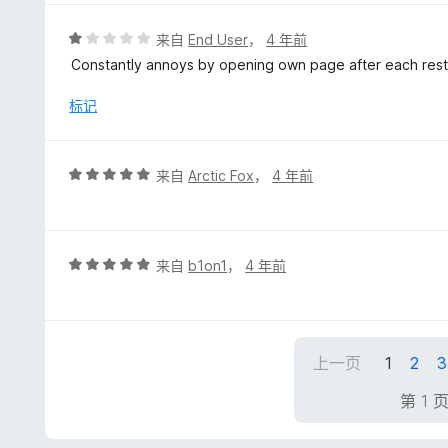
/
5
评
来自
End User
，
4 年前
分
Constantly annoys by opening own page after each restart
1
/
标记
5
评
来自
Arctic Fox
，
4 年前
分
5
/
5
评
来自
b1on1
，
4 年前
分
5
/
5
上一页
1
2
3
第 1 