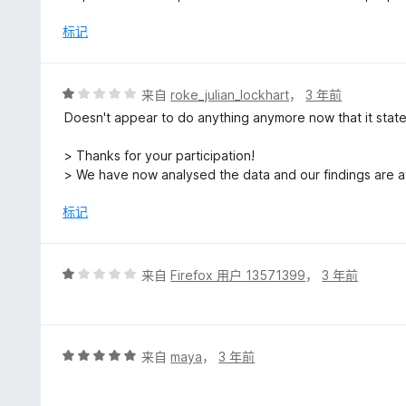
3
/
标记
5
评
来自
roke_julian_lockhart
，
3 年前
分
Doesn't appear to do anything anymore now that it stat
1
/
> Thanks for your participation!
5
> We have now analysed the data and our findings are a
标记
评
来自
Firefox 用户 13571399
，
3 年前
分
1
/
5
评
来自
maya
，
3 年前
分
5