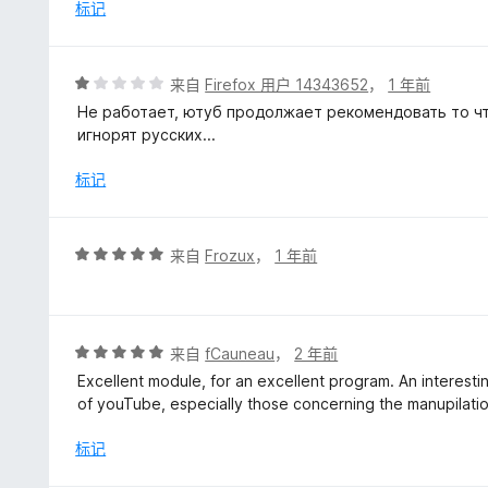
/
标记
5
评
来自
Firefox 用户 14343652
，
1 年前
分
Не работает, ютуб продолжает рекомендовать то чт
1
игнорят русских...
/
5
标记
评
来自
Frozux
，
1 年前
分
5
/
5
评
来自
fCauneau
，
2 年前
分
Excellent module, for an excellent program. An interesti
5
of youTube, especially those concerning the manupilati
/
5
标记