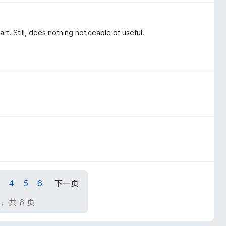
. Still, does nothing noticeable of useful.
4
5
6
下一页
页，共 6 页