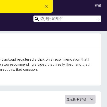
登录
忽
略
此
搜
通
搜
知
索
索
 trackpad registered a click on a recommendation that I
 stop recommending a video that I really liked, and that I
rect this. Bad omission.