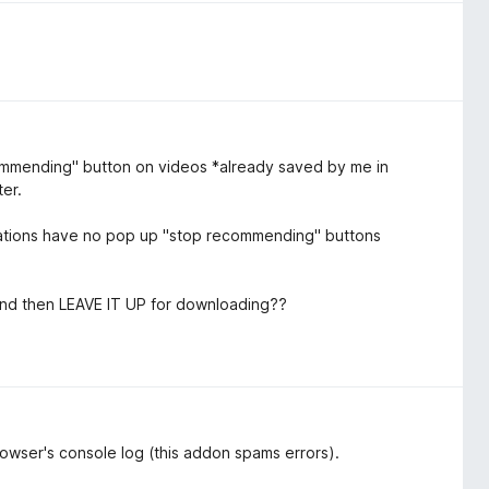
ommending" button on videos *already saved by me in
ter.
ndations have no pop up "stop recommending" buttons
 and then LEAVE IT UP for downloading??
browser's console log (this addon spams errors).