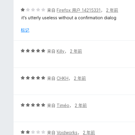
评
来自
Firefox 用户 14215331
，
2 年前
分
it's utterly useless without a confirmation dialog
1
/
标记
5
评
来自
Killy
，
2 年前
分
5
/
5
评
来自
CHKH
，
2 年前
分
5
/
5
评
来自
Timéo
，
2 年前
分
5
/
5
评
来自
Voidworks
，
2 年前