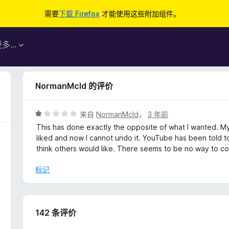
需要
下载 Firefox
才能使用这些附加组件。
更多…
NormanMcld 的评价
评
来自
NormanMcld
，
3 年前
分
This has done exactly the opposite of what I wanted. My
1
liked and now I cannot undo it. YouTube has been told to
/
think others would like. There seems to be no way to cor
5
标记
142 条评价