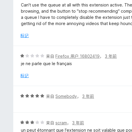
分
Can't use the queue at all with this extension active. Th
2
browsing, and the button to "stop recommending" complet
/
a queue I have to completely disable the extension just
5
getting rid of the more annoying videos that keep houn
标记
评
来自
Firefox 用户 16802419
，
3 年前
分
je ne parle que le français
1
/
标记
5
评
来自
Somebody
，
3 年前
分
5
/
5
评
来自
scram
，
3 年前
分
un peut étonnant que l'extension ne soit valable que po