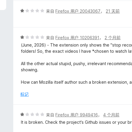
评
来自
Firefox 用户 20043067
，
21 天前
分
1
/
5
评
来自
Firefox 用户 10206391
，
2 个月前
分
(June, 2026) - The extension only shows the "stop rec
1
folders! So, the exact videos I have *chosen to watch la
/
5
All the other actual stupid, pushy, irrelevant recomme
showing.
How can Mozilla itself author such a broken extension,
标记
评
来自
Firefox 用户 9949416
，
4 个月前
分
It is broken. Check the project's Github issues or your 
1