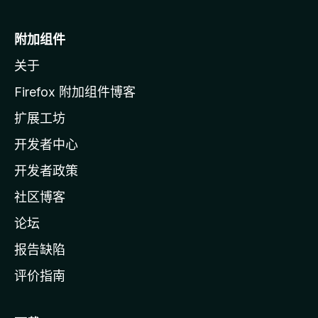
M
o
附加组件
z
关于
i
l
Firefox 附加组件博客
l
扩展工坊
a
开发者中心
主
页
开发者政策
社区博客
论坛
报告缺陷
评价指南