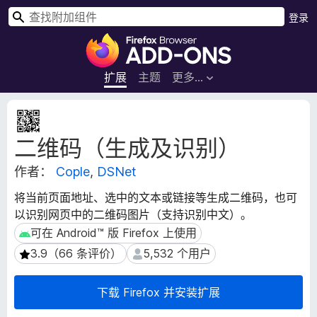
搜
登录
索
F
i
r
扩展
主题
更多…
e
f
扩
o
展
二维码（生成及识别）
元
x
数
浏
作者：
Cople
,
DSNet
据
览
器
将当前页面地址、选中的文本或链接等生成二维码，也可
附
以识别网页中的二维码图片（支持识别中文）。
加
可在 Android™ 版 Firefox 上使用
可在 Android™ 版 Firefox 上使用
组
3.9（66 条评价）
5,532 个用户
3.9（66 条评价）
5,532 个用户
件
下载 Firefox 并安装扩展