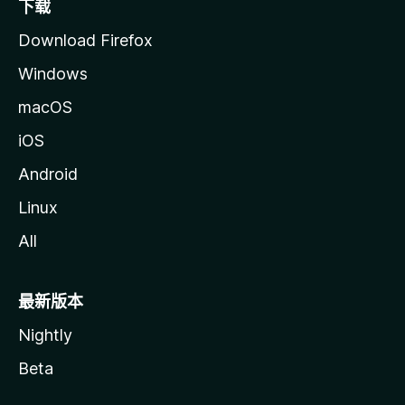
下载
Download Firefox
Windows
macOS
iOS
Android
Linux
All
最新版本
Nightly
Beta