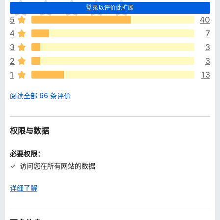
目
登录以评价此扩展
前
5
40
尚
4
7
无
评
3
3
分
2
3
1
13
阅读全部 66 条评价
权限与数据
必要权限：
访问您在所有网站的数据
详细了解