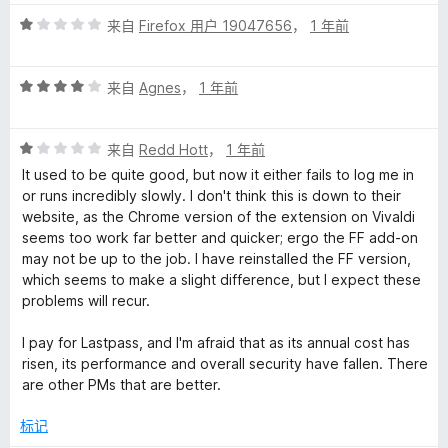
5
价
评
/
来自
Firefox 用户 19047656
，
1 年前
分
5
1
评
/
来自
Agnes
，
1 年前
分
5
4
评
/
来自
Redd Hott
，
1 年前
分
5
It used to be quite good, but now it either fails to log me in
1
or runs incredibly slowly. I don't think this is down to their
/
website, as the Chrome version of the extension on Vivaldi
5
seems too work far better and quicker; ergo the FF add-on
may not be up to the job. I have reinstalled the FF version,
which seems to make a slight difference, but I expect these
problems will recur.
I pay for Lastpass, and I'm afraid that as its annual cost has
risen, its performance and overall security have fallen. There
are other PMs that are better.
标记