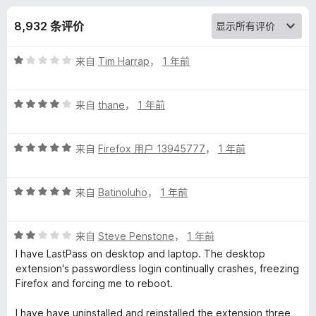
s
8,932 条评价
s
评
来自
Tim Harrap
，
1 年前
P
分
1
a
评
/
来自
thane
，
1 年前
分
5
4
s
评
/
来自
Firefox 用户 13945777
，
1 年前
分
5
s
5
评
/
来自
Batinoluho
，
1 年前
w
分
5
5
评
o
/
来自
Steve Penstone
，
1 年前
分
5
I have LastPass on desktop and laptop. The desktop
2
extension's passwordless login continually crashes, freezing
r
/
Firefox and forcing me to reboot.
5
d
I have have uninstalled and reinstalled the extension three