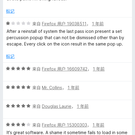
标记
评
来自
Firefox 用户 19038511
，
1 年前
分
After a reinstall of system the last pass icon present a set
1
percussion popup that can not be dismissed other than by
/
escape. Every click on the icon result in the same pop up.
5
标记
评
来自
Firefox 用户 16609742
，
1 年前
分
5
评
/
来自
Mr. Collins
，
1 年前
分
5
5
评
/
来自
Douglas Laurie
，
1 年前
分
5
5
评
/
来自
Firefox 用户 15300303
，
1 年前
分
5
It's great software. A shame it sometime fails to load in some