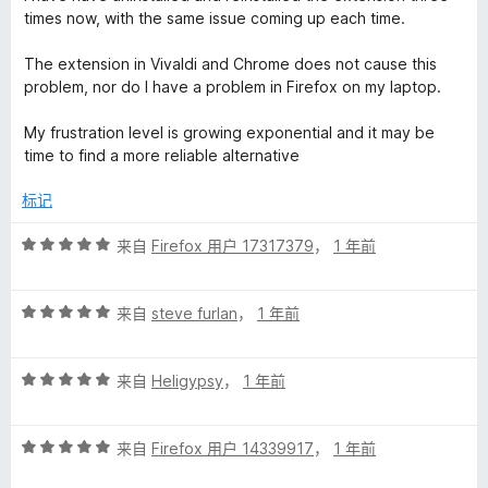
times now, with the same issue coming up each time.
M
The extension in Vivaldi and Chrome does not cause this
a
problem, nor do I have a problem in Firefox on my laptop.
My frustration level is growing exponential and it may be
n
time to find a more reliable alternative
a
标记
g
评
来自
Firefox 用户 17317379
，
1 年前
分
5
e
评
/
来自
steve furlan
，
1 年前
分
5
r
5
评
/
来自
Heligypsy
，
1 年前
的
分
5
5
评
/
来自
Firefox 用户 14339917
，
1 年前
评
分
5