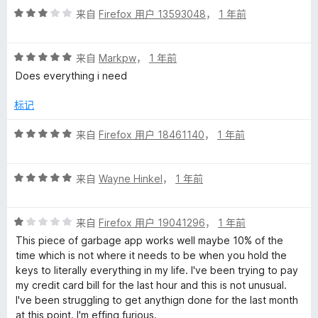
评
来自
Firefox 用户 13593048
，
1 年前
分
3
评
/
来自
Markpw
，
1 年前
分
5
Does everything i need
5
/
标记
5
评
来自
Firefox 用户 18461140
，
1 年前
分
5
评
/
来自
Wayne Hinkel
，
1 年前
分
5
5
评
/
来自
Firefox 用户 19041296
，
1 年前
分
5
This piece of garbage app works well maybe 10% of the
1
time which is not where it needs to be when you hold the
/
keys to literally everything in my life. I've been trying to pay
5
my credit card bill for the last hour and this is not unusual.
I've been struggling to get anythign done for the last month
at this point. I'm effing furious.