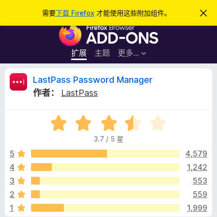
搜
登录
需要
下载 Firefox
才能使用这些附加组件。
忽
略
索
F
此
通
i
知
r
扩展
主题
更多…
e
f
L
LastPass Password Manager
o
作者：
LastPass
x
a
浏
评
览
s
分
器
3.7 / 5 星
3
附
t
.
5
4,579
加
7
4
1,242
组
P
/
件
3
553
5
a
2
559
1
1,999