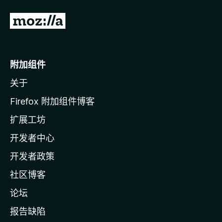
转
至
M
o
附加组件
z
关于
i
l
Firefox 附加组件博客
l
扩展工坊
a
开发者中心
主
页
开发者政策
社区博客
论坛
报告缺陷