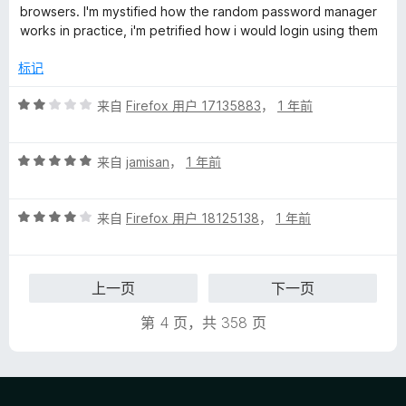
4
browsers. I'm mystified how the random password manager
/
works in practice, i'm petrified how i would login using them
5
标记
评
来自
Firefox 用户 17135883
，
1 年前
分
2
评
/
来自
jamisan
，
1 年前
分
5
5
评
/
来自
Firefox 用户 18125138
，
1 年前
分
5
4
/
上一页
下一页
5
第 4 页，共 358 页