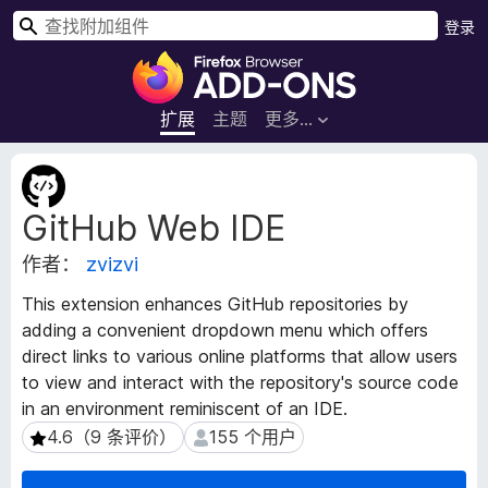
搜
登录
索
F
i
r
扩展
主题
更多…
e
f
扩
o
展
GitHub Web IDE
元
x
数
浏
作者：
zvizvi
据
览
器
This extension enhances GitHub repositories by
附
adding a convenient dropdown menu which offers
加
direct links to various online platforms that allow users
组
to view and interact with the repository's source code
件
in an environment reminiscent of an IDE.
4.6（9 条评价）
155 个用户
4.6（9 条评价）
155 个用户