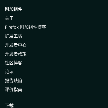
M
o
附加组件
z
关于
i
l
Firefox 附加组件博客
l
扩展工坊
a
开发者中心
主
页
开发者政策
社区博客
论坛
报告缺陷
评价指南
下载