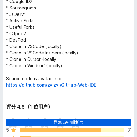
* Google IDX
* Sourcegraph
* JsDelivr
* Active Forks
* Useful Forks
* Gitpop2
* DevPod
* Clone in VSCode (locally)
* Clone in VSCode Insiders (locally)
* Clone in Cursor (locally)
* Clone in Windsurf (locally)
Source code is available on
https://github.com/zvizvi/GitHub-Web-IDE
评分 4.6（1 位用户）
目
登录以评价此扩展
前
5
7
尚