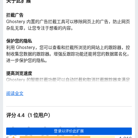
关于此扩展
拦截广告
Ghostery 内置的广告拦截工具可以移除网页上的广告，防止网页
杂乱无章，让您专注于想看的内容。
保护您的隐私
利用 Ghostery，您可以查看和拦截所浏览的网站上的跟踪器，控
制收集您数据的跟踪器。增强反跟踪功能还能将您的数据匿名化，
进一步保护您的隐私。
提高浏览速度
Ghostery 的智能拦截功能可以自动拦截和取消拦截跟踪器来满足
网页质量标准，提高网页加载速度，优化网页性能。
展
阅读全文
自定义显示
开
Ghostery 提供多种显示和数据分析面板，便于您查看相关信息。
以
评分 4.4（1 位用户）
目
登录以评价此扩展
前