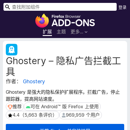
搜
登录
索
F
i
r
扩展
主题
更多…
e
f
扩
o
展
Ghostery – 隐私广告拦截工
元
x
数
浏
具
据
览
器
作者：
Ghostery
附
Ghostery 是强大的隐私保护扩展程序。拦截广告，停止
加
跟踪器，提高网站速度。
组
推荐
可在 Android™ 版 Firefox 上使用
推荐
可在 Android™ 版 Firefox 上使用
件
4.4（5,663 条评价）
969,959 个用户
4.4（5,663 条评价）
969,959 个用户