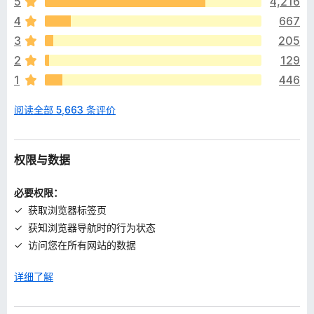
5
4,216
尚
4
667
无
评
3
205
分
2
129
1
446
阅读全部 5,663 条评价
权限与数据
必要权限：
获取浏览器标签页
获知浏览器导航时的行为状态
访问您在所有网站的数据
详细了解