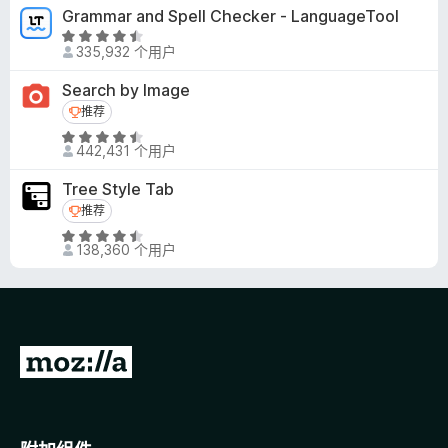
4
Grammar and Spell Checker - LanguageTool
.
评
5
335,932 个用户
分
/
4
Search by Image
5
.
推荐
推荐
5
评
/
442,431 个用户
分
5
4
Tree Style Tab
.
推荐
推荐
6
评
/
138,360 个用户
分
5
4
.
5
/
转
5
至
M
o