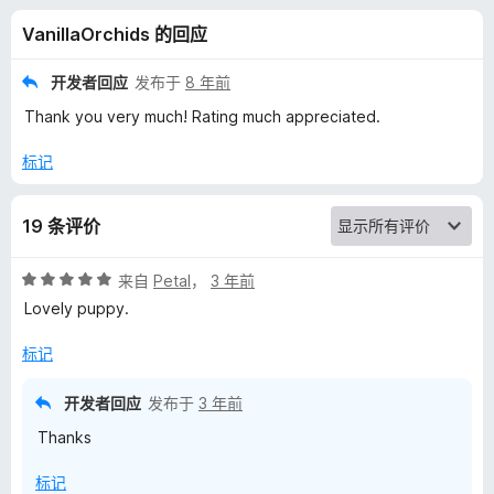
p
VanillaOrchids 的回应
p
开发者回应
发布于
8 年前
y
Thank you very much! Rating much appreciated.
的
标记
评
19 条评价
价
评
来自
Petal
，
3 年前
分
Lovely puppy.
5
/
标记
5
开发者回应
发布于
3 年前
Thanks
标记