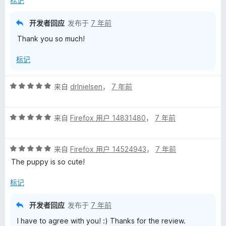
标记
5
开发者回应
发布于
7 年前
Thank you so much!
标记
评
来自
drlnielsen
，
7 年前
分
5
评
/
来自
Firefox 用户 14831480
，
7 年前
分
5
5
评
/
来自
Firefox 用户 14524943
，
7 年前
分
5
The puppy is so cute!
5
/
标记
5
开发者回应
发布于
7 年前
I have to agree with you! :) Thanks for the review.