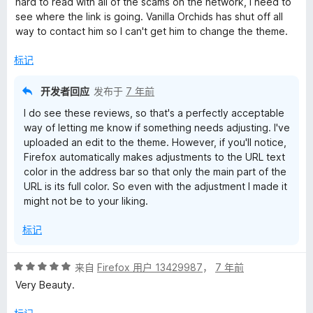
hard to read with all of the scams on the network, I need to
/
see where the link is going. Vanilla Orchids has shut off all
5
way to contact him so I can't get him to change the theme.
标记
开发者回应
发布于
7 年前
I do see these reviews, so that's a perfectly acceptable
way of letting me know if something needs adjusting. I've
uploaded an edit to the theme. However, if you'll notice,
Firefox automatically makes adjustments to the URL text
color in the address bar so that only the main part of the
URL is its full color. So even with the adjustment I made it
might not be to your liking.
标记
评
来自
Firefox 用户 13429987
，
7 年前
分
Very Beauty.
5
/