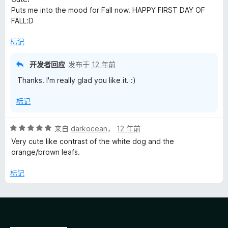
5
Puts me into the mood for Fall now. HAPPY FIRST DAY OF
/
FALL:D
5
标记
开发者回应
发布于
12 年前
Thanks. I'm really glad you like it. :)
标记
评
来自
darkocean
，
12 年前
分
Very cute like contrast of the white dog and the
5
orange/brown leafs.
/
5
标记