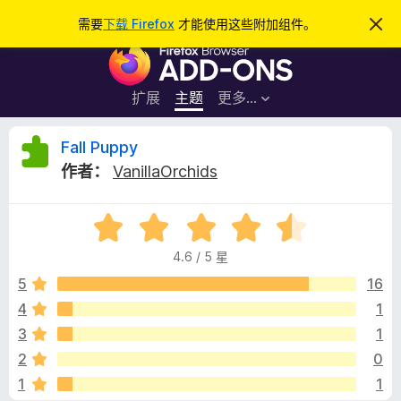
搜
登录
需要
下载 Firefox
才能使用这些附加组件。
忽
略
索
F
此
通
i
知
r
扩展
主题
更多…
e
f
F
Fall Puppy
o
作者：
VanillaOrchids
x
a
浏
评
览
l
分
器
4.6 / 5 星
4
附
l
.
5
16
加
6
4
1
组
P
/
件
3
1
5
u
2
0
1
1