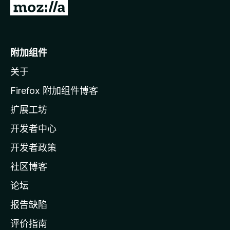
转
至
M
o
附加组件
z
关于
i
l
Firefox 附加组件博客
l
扩展工坊
a
开发者中心
主
页
开发者政策
社区博客
论坛
报告缺陷
评价指南