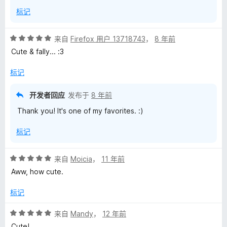
标记
评
来自
Firefox 用户 13718743
，
8 年前
分
Cute & fally... :3
5
/
标记
5
开发者回应
发布于
8 年前
Thank you! It's one of my favorites. :)
标记
评
来自
Moicia
，
11 年前
分
Aww, how cute.
5
/
标记
5
评
来自
Mandy
，
12 年前
分
Cute!