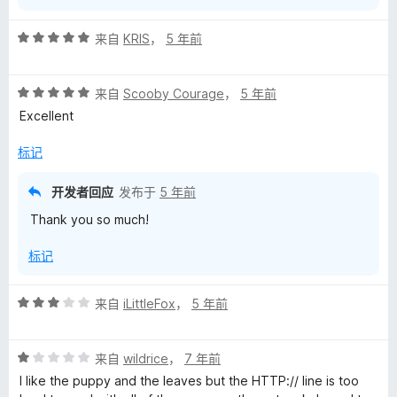
评
来自
KRIS
，
5 年前
分
5
评
/
来自
Scooby Courage
，
5 年前
分
5
Excellent
5
/
标记
5
开发者回应
发布于
5 年前
Thank you so much!
标记
评
来自
iLittleFox
，
5 年前
分
3
评
/
来自
wildrice
，
7 年前
分
5
I like the puppy and the leaves but the HTTP:// line is too
1