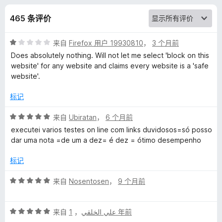
r
465 条评价
o
评
来自
Firefox 用户 19930810
，
3 个月前
w
分
Does absolutely nothing. Will not let me select 'block on this
1
website' for any website and claims every website is a 'safe
s
/
website'.
5
e
标记
评
来自
Ubiratan
，
6 个月前
r
分
executei varios testes on line com links duvidosos=só posso
5
dar uma nota =de um a dez= é dez = ótimo desempenho
S
/
5
标记
a
评
来自
Nosentosen
，
9 个月前
f
分
5
评
/
来自
，
علي الخلقي
1 年前
e
分