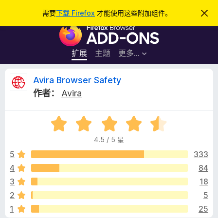
搜
登录
需要
下载 Firefox
才能使用这些附加组件。
忽
略
索
F
此
通
i
知
r
扩展
主题
更多…
e
f
A
Avira Browser Safety
o
作者：
Avira
x
v
浏
评
览
i
分
器
4.5 / 5 星
4
附
r
.
5
333
加
5
4
84
组
a
/
件
3
18
5
B
2
5
1
25