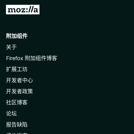
转
至
M
o
附加组件
z
关于
i
l
Firefox 附加组件博客
l
扩展工坊
a
开发者中心
主
页
开发者政策
社区博客
论坛
报告缺陷