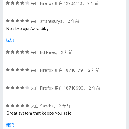
评
/
来自
Firefox 用户 12204113
，
2 年前
分
5
4
评
/
来自
afrantisurya
，
2 年前
分
5
Nejskvělejší Avira díky
5
/
标记
5
评
来自
Ed Rees
，
2 年前
分
5
评
/
来自
Firefox 用户 18716179
，
2 年前
分
5
5
评
/
来自
Firefox 用户 18710699
，
2 年前
分
5
4
评
/
来自
Sandra
，
2 年前
分
5
Great system that keeps you safe
5
/
标记