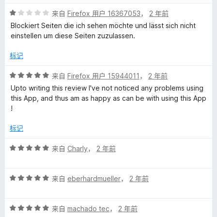
5
评
来自
Firefox 用户 16367053
，
2 年前
分
Blockiert Seiten die ich sehen möchte und lässt sich nicht
1
einstellen um diese Seiten zuzulassen.
/
5
标记
评
来自
Firefox 用户 15944011
，
2 年前
分
Upto writing this review I've not noticed any problems using
5
this App, and thus am as happy as can be with using this App
/
!
5
标记
评
来自
Charly
，
2 年前
分
5
评
/
来自
eberhardmueller
，
2 年前
分
5
5
评
/
来自
machado tec
，
2 年前