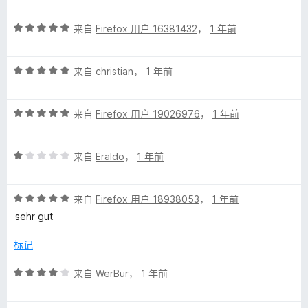
5
5
t
评
/
来自
Firefox 用户 16381432
，
1 年前
分
5
y
5
评
/
来自
christian
，
1 年前
分
5
的
5
评
/
来自
Firefox 用户 19026976
，
1 年前
评
分
5
5
价
评
/
来自
Eraldo
，
1 年前
分
5
1
评
/
来自
Firefox 用户 18938053
，
1 年前
分
5
sehr gut
5
/
标记
5
评
来自
WerBur
，
1 年前
分
4