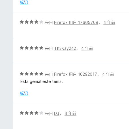
/
标记
5
评
来自
Firefox 用户 17665709
，
4 年前
分
4
/
5
评
来自
Th3Kay242
，
4 年前
分
5
/
5
评
来自
Firefox 用户 16292017
，
4 年前
分
Esta genial este tema.
5
/
标记
5
评
来自
LG
，
4 年前
分
4