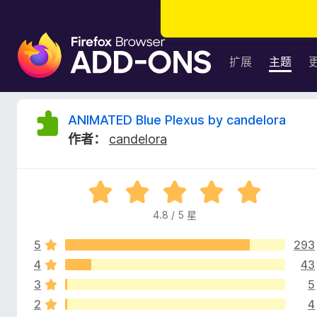
F
i
扩展
主题
r
e
f
A
ANIMATED Blue Plexus by candelora
o
作者：
candelora
x
N
浏
览
I
评
器
分
附
4.8 / 5 星
M
4
加
.
组
5
293
8
A
件
/
4
43
5
3
5
T
2
4