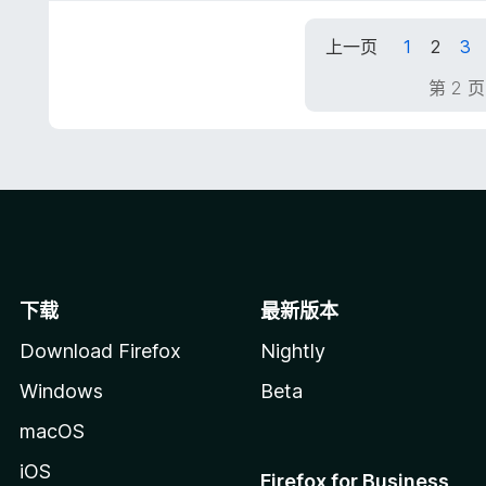
/
5
上一页
1
2
3
第 2 
下载
最新版本
Download Firefox
Nightly
Windows
Beta
macOS
iOS
Firefox for Business