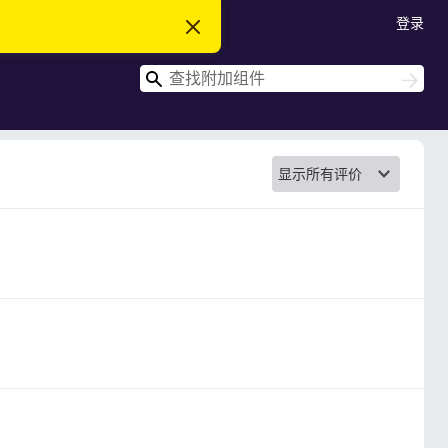
登录
忽
略
此
搜
通
搜
知
索
索