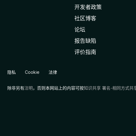
a
开发者政策
主
社区博客
页
论坛
报告缺陷
评价指南
隐私
Cookie
法律
除非另有
注明
，否则本网站上的内容可按
知识共享 署名-相同方式共享 