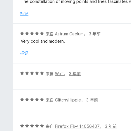
The constellation of moving points and lines fascinates w
5
/
标记
5
评
来自
Astrum Caelum
，
3 年前
分
Very cool and modern.
5
/
标记
5
评
来自
WoT
，
3 年前
分
5
/
5
评
来自
GlitchyHippie
，
3 年前
分
5
/
5
评
来自
Firefox 用户 14056407
，
3 年前