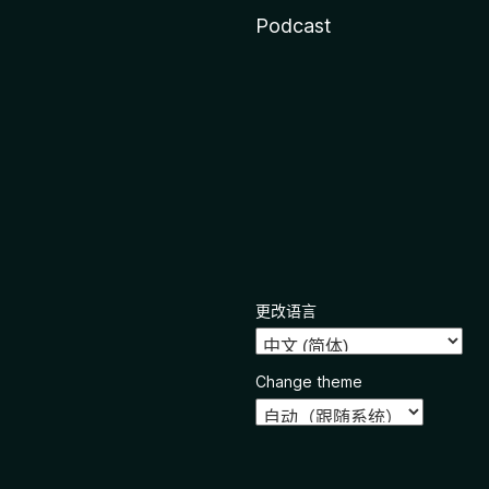
Podcast
更改语言
Change theme