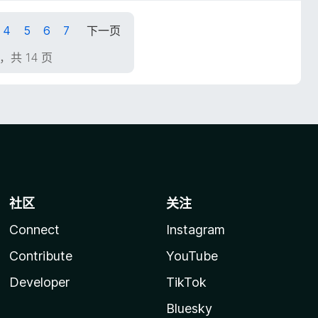
4
5
6
7
下一页
页，共 14 页
社区
关注
Connect
Instagram
Contribute
YouTube
Developer
TikTok
Bluesky