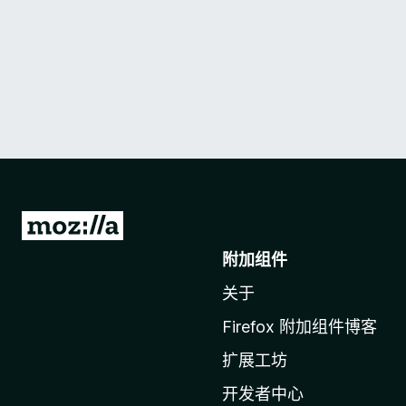
转
至
附加组件
M
关于
o
z
Firefox 附加组件博客
i
扩展工坊
l
l
开发者中心