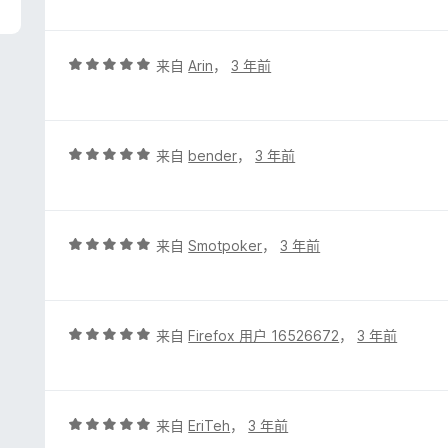
5
/
5
评
来自
Arin
，
3 年前
分
5
/
5
评
来自
bender
，
3 年前
分
5
/
5
评
来自
Smotpoker
，
3 年前
分
5
/
5
评
来自
Firefox 用户 16526672
，
3 年前
分
5
/
5
评
来自
EriTeh
，
3 年前
分