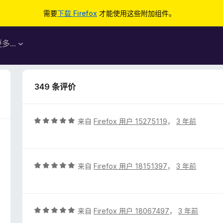
需要
下载 Firefox
才能使用这些附加组件。
更多…
349 条评价
评
来自
Firefox 用户 15275119
，
3 年前
分
5
/
5
评
来自
Firefox 用户 18151397
，
3 年前
分
5
/
5
评
来自
Firefox 用户 18067497
，
3 年前
分