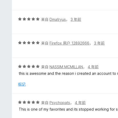
分
5
/
5
评
来自
Dmatryus
，
3 年前
分
5
/
5
评
来自
Firefox 用户 12892666
，
3 年前
分
5
/
5
评
来自
NASSIM MCMILLAN
，
4 年前
分
this is awesome and the reason i created an account to ra
5
/
标记
5
评
来自
Psychopats
，
4 年前
分
This is one of my favorites and its stopped working for 
5