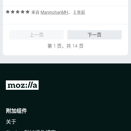
5
5
评
/
来自
ManmohanMH
，
3 年前
分
5
5
/
上一页
下一页
5
第 1 页，共 14 页
转
至
M
o
附加组件
z
关于
i