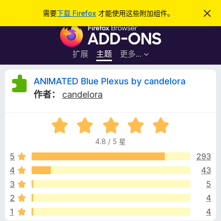
搜
登录
需要
下载 Firefox
才能使用这些附加组件。
忽
略
索
F
此
通
i
知
r
扩展
主题
更多…
e
f
A
ANIMATED Blue Plexus by candelora
o
作者：
candelora
x
N
浏
评
览
I
分
器
4.8 / 5 星
4
附
M
.
5
293
加
8
4
43
组
A
/
件
3
5
5
T
2
4
1
4