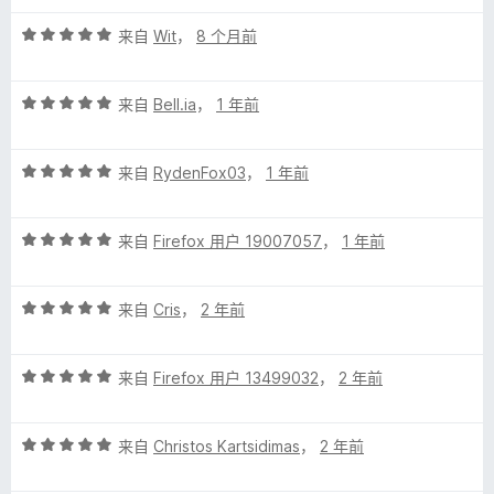
5
u
评
/
来自
Wit
，
8 个月前
分
5
5
s
评
/
来自
Bell.ia
，
1 年前
分
5
b
5
评
/
来自
RydenFox03
，
1 年前
y
分
5
5
评
/
来自
Firefox 用户 19007057
，
1 年前
c
分
5
5
a
评
/
来自
Cris
，
2 年前
分
5
n
5
评
/
来自
Firefox 用户 13499032
，
2 年前
分
5
d
5
评
/
来自
Christos Kartsidimas
，
2 年前
e
分
5
5