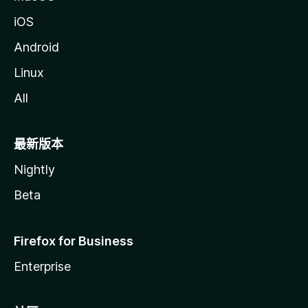
iOS
Android
Linux
All
最新版本
Nightly
Beta
Firefox for Business
Enterprise