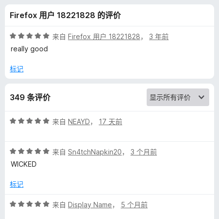
E
Firefox 用户 18221828 的评价
D
评
来自
Firefox 用户 18221828
，
3 年前
B
分
really good
5
/
标记
l
5
u
349 条评价
e
评
来自
NEAYD
，
17 天前
分
P
5
评
/
来自
Sn4tchNapkin20
，
3 个月前
分
5
l
WICKED
5
/
标记
e
5
评
来自
Display Name
，
5 个月前
x
分