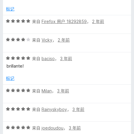
/
5
标记
评
来自
Firefox 用户 18292859
，
2 年前
分
5
评
/
来自
Vicky
，
2 年前
分
5
4
评
/
来自
baciso
，
3 年前
分
5
brillante!
5
/
标记
5
评
来自
Milan
，
3 年前
分
5
评
/
来自
Rainyskyboy
，
3 年前
分
5
5
评
/
来自
joedoudou
，
3 年前
分