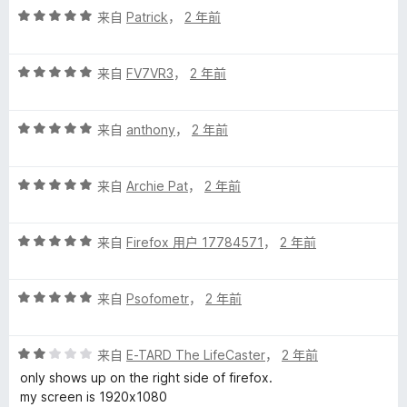
l
评
/
来自
Patrick
，
2 年前
分
5
5
o
评
/
来自
FV7VR3
，
2 年前
分
5
r
5
评
/
来自
anthony
，
2 年前
a
分
5
5
评
/
来自
Archie Pat
，
2 年前
的
分
5
5
评
评
/
来自
Firefox 用户 17784571
，
2 年前
分
5
价
5
评
/
来自
Psofometr
，
2 年前
分
5
5
评
/
来自
E-TARD The LifeCaster
，
2 年前
分
5
only shows up on the right side of firefox.
2
my screen is 1920x1080